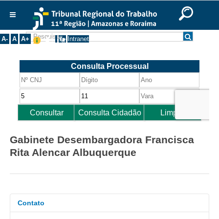
Ir para o Conteúdo
Ir para o menu
Ir para a busca
Ir para o rodapé
|
|
|
English
Português
Español
|
|
Institucional
A-
A
A+
Intranet
Histórico
Presidência
Corregedoria
Composição
Desembargadores
Seções Especializadas
Gabinete Desembargadora Francisca
Turmas
Rita Alencar Albuquerque
Varas do Trabalho
Juízes Manaus
Juízes Roraima
Contato
Juízes Interior