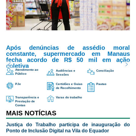
Servidores
Email
*
Comitê de Segurança Permanente
Comitê de Combate ao Trabalho Infantil e de Estímulo à
Aprendizagem
Assunto
*
Comitê de Incentivo à Participação Institucional Feminina
no âmbito do TRT-11
Após denúncias de assédio moral
constante, supermercado em Manaus
Comitê de Prevenção e Enfrentamento do Assédio
Mensagem
*
fecha acordo de R$ 50 mil em ação
Moral, do Assédio Sexual e da Discriminação
coletiva
Comissão Permanente de Gestão Socioambiental
Atendimento ao
Audiências e
Conciliação
Público
Sessões
Comitê Gestor do Plano de Contratações e Aquisições
no Âmbito do TRT11
PJe
Certidões e Guias
Pautas
de Recolhimento
Grupo Operacional do Centro de Inteligência
Transparência e
Varas do trabalho
Prestação de
Comitê de Equidade de Raça, Gênero e Diversidade
Contas
MAIS NOTÍCIAS
Comitê PopRuaJud
Comissão de Justiça Itinerante
Justiça do Trabalho participa de inauguração do
Ponto de Inclusão Digital na Vila do Equador
Me envie uma cópia
Comissão Permanente de Avaliação Documental