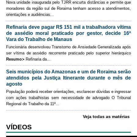
Nova unidade inaugurada pelo TJRR encurta distâncias e permite que
Automação e IA
moradores da região sul de Roraima tenham acesso a atendimentos,
orientações e audiências
...
Enviar email
Governança
Refinaria deve pagar R$ 151 mil a trabalhadora vítima
Governança de TI
de assédio moral praticado por gestor, decide 16ª
Vara do Trabalho de Manaus
Gestão Estratégica
Funcionária desenvolveu Transtorno de Ansiedade Generalizada após
Governança das Contratações Obras
ser vítima de assédio recorrente praticado pelo superior hierárquico
Rede de Governança Colaborativa
Resumo:
• Refinaria da...
Gestão de Riscos
Seis municípios do Amazonas e um de Roraima serão
atendidos pela Justiça Itinerante durante o mês de
Laboratório de Inovação
agosto
Assessoria de Governança de Gestão de Pessoas
População poderá receber orientações, esclarecer dúvidas e ingressar
com ações trabalhistas sem necessidade de advogado
O Tribunal
Sites Institucionais
Regional do Trabalho da 11ª...
Biblioteca
Veja todas as matérias
Centro de Memória
VÍDEOS
Educação a distância