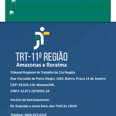
|
Calendário das Correições
Calendário de Suspensão
Calendário da Justiça Itinerante
Certidões
Concursos
Contas abertas em nome dos beneficiários
Diários Eletrônicos
e-Doc
Espaço do Servidor
Tribunal Regional do Trabalho da 11a Região
Guias de recolhimento
Rua Visconde de Porto Alegre, 1265. Bairro: Praça 14 de Janeiro
Leilão Público
CEP: 69.020-130. Manaus/AM.
Mapa do site
CNPJ: 01.671.187/0001-18
Horário de funcionamento:
META 9 do CNJ
De Segunda a sexta-feira, das 7h30 às 14h30
Pauta Digital
Telefone:
0800-923-6210