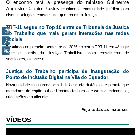
O encontro terá a presença do ministro Guilherme
Automação e IA
Augusto Caputo Bastos
reunindo a comunidade jurídica para
discutir soluções consensuais que tornam a Justiça
...
Enviar email
Governança
TRT-11 segue no Top 10 entre os Tribunais da Justiça
Governança de TI
Libras
do Trabalho que mais geram interações nas redes
sociais
Gestão Estratégica
Voz
Resultado do primeiro semestre de 2026 coloca o TRT-11 em 4º lugar
Governança das Contratações Obras
+ Acessibilidade
entre os perfis da Justiça Trabalhista, com crescimento de
Rede de Governança Colaborativa
seguidores, alcance e
...
Gestão de Riscos
Justiça do Trabalho participa de inauguração do
Laboratório de Inovação
Ponto de Inclusão Digital na Vila do Equador
Nova unidade inaugurada pelo TJRR encurta distâncias e permite que
Assessoria de Governança de Gestão de Pessoas
moradores da região sul de Roraima tenham acesso a atendimentos,
orientações e audiências
...
Sites Institucionais
Veja todas as matérias
Biblioteca
VÍDEOS
Centro de Memória
Educação a distância