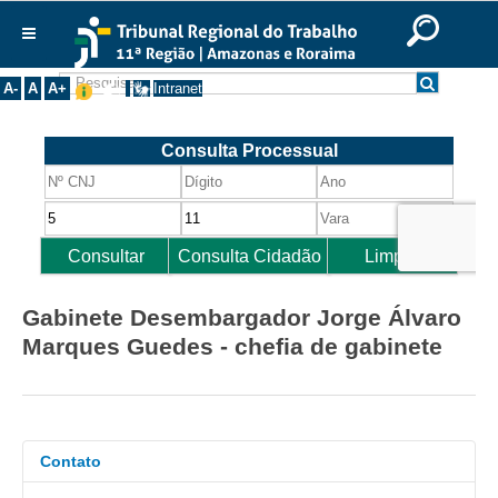
Ir para o Conteúdo
Ir para o menu
Ir para a busca
Ir para o rodapé
|
|
|
English
Português
Español
|
|
Institucional
A-
A
A+
Intranet
Histórico
Presidência
Corregedoria
Composição
Desembargadores
Seções Especializadas
Gabinete Desembargador Jorge Álvaro
Turmas
Marques Guedes - chefia de gabinete
Varas do Trabalho
Juízes Manaus
Juízes Roraima
Contato
Juízes Interior