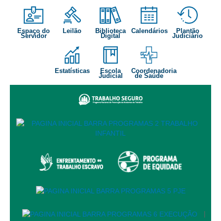
Audiências e Sessões
Espaço do
Leilão
Biblioteca
Calendários
Plantão
Calendário das Sessões da 1ª Turma 2026
Servidor
Digital
Judiciário
Calendário de Sessões da 2ª Turma - 2026
Calendário das Sessões da 3ª Turma 2026
Estatísticas
Escola
Coordenadoria
Judicial
de Saúde
Calendário das Sessões do Pleno e Especializadas 2026
Carta de Serviços ao Cidadão
Cartilhas
Cadastro de Peritos, Tradutores e Intérpretes
Calendários
Calendário Geral
Calendário de Eventos
Calendário de Eventos passados
Calendário das Sessões
|