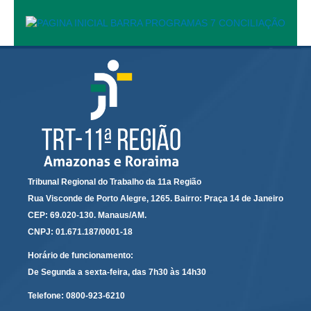
Calendário das Correições
Calendário de Suspensão
Calendário da Justiça Itinerante
Certidões
Concursos
Contas abertas em nome dos beneficiários
Diários Eletrônicos
e-Doc
Espaço do Servidor
Tribunal Regional do Trabalho da 11a Região
Guias de recolhimento
Rua Visconde de Porto Alegre, 1265. Bairro: Praça 14 de Janeiro
CEP: 69.020-130. Manaus/AM.
Leilão Público
CNPJ: 01.671.187/0001-18
Mapa do site
Horário de funcionamento:
META 9 do CNJ
De Segunda a sexta-feira, das 7h30 às 14h30
Pauta Digital
Telefone:
0800-923-6210