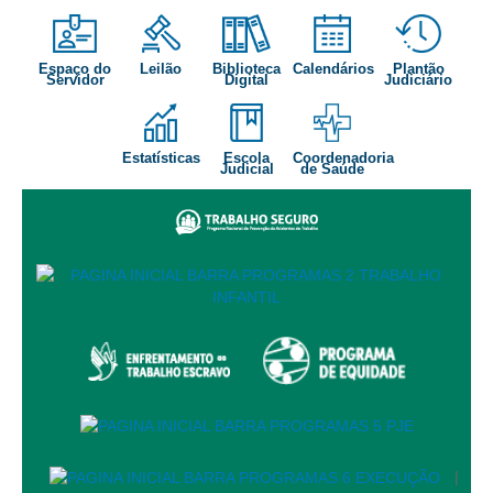
Audiências e Sessões
Espaço do
Leilão
Biblioteca
Calendários
Plantão
Calendário das Sessões da 1ª Turma 2026
Servidor
Digital
Judiciário
Calendário de Sessões da 2ª Turma - 2026
Calendário das Sessões da 3ª Turma 2026
Estatísticas
Escola
Coordenadoria
Judicial
de Saúde
Calendário das Sessões do Pleno e Especializadas 2026
Carta de Serviços ao Cidadão
Cartilhas
Cadastro de Peritos, Tradutores e Intérpretes
Calendários
Calendário Geral
Calendário de Eventos
Calendário de Eventos passados
Calendário das Sessões
|