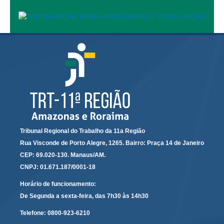
Calendário das Correições
Calendário de Suspensão
Calendário da Justiça Itinerante
Certidões
Concursos
Contas abertas em nome dos beneficiários
Diários Eletrônicos
e-Doc
Espaço do Servidor
Tribunal Regional do Trabalho da 11a Região
Guias de recolhimento
Rua Visconde de Porto Alegre, 1265. Bairro: Praça 14 de Janeiro
CEP: 69.020-130. Manaus/AM.
Leilão Público
CNPJ: 01.671.187/0001-18
Mapa do site
Horário de funcionamento:
META 9 do CNJ
De Segunda a sexta-feira, das 7h30 às 14h30
Pauta Digital
Telefone:
0800-923-6210