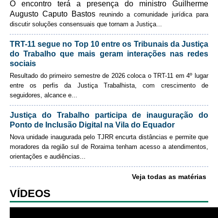
O encontro terá a presença do ministro Guilherme
Automação e IA
Augusto Caputo Bastos
reunindo a comunidade jurídica para
discutir soluções consensuais que tornam a Justiça
...
Enviar email
Governança
TRT-11 segue no Top 10 entre os Tribunais da Justiça
Governança de TI
do Trabalho que mais geram interações nas redes
sociais
Gestão Estratégica
Resultado do primeiro semestre de 2026 coloca o TRT-11 em 4º lugar
Governança das Contratações Obras
entre os perfis da Justiça Trabalhista, com crescimento de
Rede de Governança Colaborativa
seguidores, alcance e
...
Gestão de Riscos
Justiça do Trabalho participa de inauguração do
Laboratório de Inovação
Ponto de Inclusão Digital na Vila do Equador
Nova unidade inaugurada pelo TJRR encurta distâncias e permite que
Assessoria de Governança de Gestão de Pessoas
moradores da região sul de Roraima tenham acesso a atendimentos,
orientações e audiências
...
Sites Institucionais
Veja todas as matérias
Biblioteca
VÍDEOS
Centro de Memória
Educação a distância