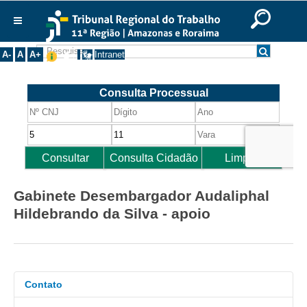
Ir para o Conteúdo
Ir para o menu
Ir para a busca
Ir para o rodapé
|
|
|
English
Português
Español
|
|
Institucional
A-
A
A+
Intranet
Histórico
Presidência
Corregedoria
Composição
Desembargadores
Seções Especializadas
Gabinete Desembargador Audaliphal
Turmas
Hildebrando da Silva - apoio
Varas do Trabalho
Juízes Manaus
Juízes Roraima
Contato
Juízes Interior