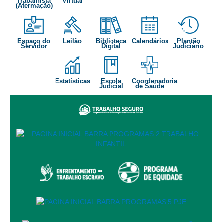
Trabalhista
Virtual
(Atermação)
Audiências e Sessões
Calendário das Sessões da 1ª Turma 2026
Espaço do
Leilão
Biblioteca
Calendários
Plantão
Servidor
Digital
Judiciário
Calendário de Sessões da 2ª Turma - 2026
Calendário das Sessões da 3ª Turma 2026
Calendário das Sessões do Pleno e Especializadas 2026
Estatísticas
Escola
Coordenadoria
Judicial
de Saúde
Carta de Serviços ao Cidadão
Cartilhas
Cadastro de Peritos, Tradutores e Intérpretes
Calendários
Calendário Geral
Calendário de Eventos
Calendário de Eventos passados
Calendário das Sessões