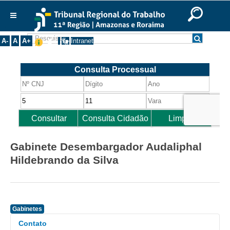
Ir para o Conteúdo
Ir para o menu
Ir para a busca
Ir para o rodapé
|
|
|
English
Português
Español
|
|
Institucional
A-
A
A+
Intranet
Histórico
Presidência
Corregedoria
Composição
Desembargadores
Seções Especializadas
Gabinete Desembargador Audaliphal
Turmas
Hildebrando da Silva
Varas do Trabalho
Juízes Manaus
Juízes Roraima
Gabinetes
Juízes Interior
Contato