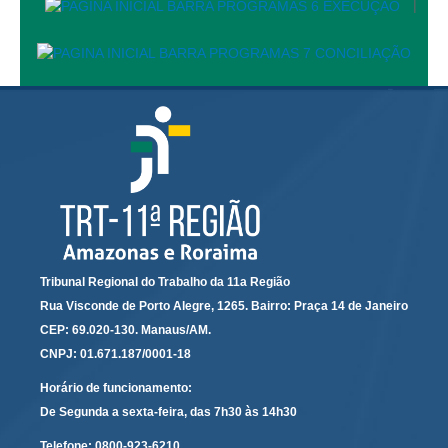
|
Calendário das Correições
Calendário de Suspensão
Calendário da Justiça Itinerante
Certidões
Concursos
Contas abertas em nome dos beneficiários
Diários Eletrônicos
e-Doc
Espaço do Servidor
Tribunal Regional do Trabalho da 11a Região
Guias de recolhimento
Rua Visconde de Porto Alegre, 1265. Bairro: Praça 14 de Janeiro
Leilão Público
CEP: 69.020-130. Manaus/AM.
Mapa do site
CNPJ: 01.671.187/0001-18
META 9 do CNJ
Horário de funcionamento:
Pauta Digital
De Segunda a sexta-feira, das 7h30 às 14h30
Telefone:
0800-923-6210