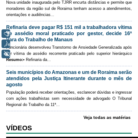
Nova unidade inaugurada pelo TJRR encurta distâncias e permite que
Automação e IA
moradores da região sul de Roraima tenham acesso a atendimentos,
orientações e audiências
...
Enviar email
Governança
Refinaria deve pagar R$ 151 mil a trabalhadora vítima
Governança de TI
Libras
de assédio moral praticado por gestor, decide 16ª
Vara do Trabalho de Manaus
Gestão Estratégica
Voz
Funcionária desenvolveu Transtorno de Ansiedade Generalizada após
Governança das Contratações Obras
+ Acessibilidade
ser vítima de assédio recorrente praticado pelo superior hierárquico
Rede de Governança Colaborativa
Resumo:
• Refinaria da...
Gestão de Riscos
Seis municípios do Amazonas e um de Roraima serão
atendidos pela Justiça Itinerante durante o mês de
Laboratório de Inovação
agosto
Assessoria de Governança de Gestão de Pessoas
População poderá receber orientações, esclarecer dúvidas e ingressar
com ações trabalhistas sem necessidade de advogado
O Tribunal
Sites Institucionais
Regional do Trabalho da 11ª...
Biblioteca
Veja todas as matérias
Centro de Memória
VÍDEOS
Educação a distância