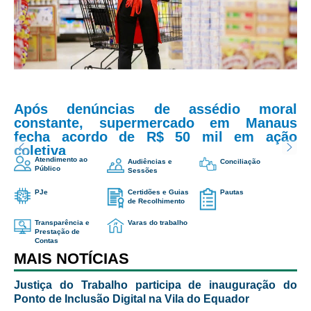
Servidores
Email
*
Comitê de Segurança Permanente
Comitê de Combate ao Trabalho Infantil e de Estímulo à
Aprendizagem
Assunto
*
Comitê de Incentivo à Participação Institucional Feminina
no âmbito do TRT-11
Após denúncias de assédio moral
constante, supermercado em Manaus
Comitê de Prevenção e Enfrentamento do Assédio
Mensagem
*
fecha acordo de R$ 50 mil em ação
Moral, do Assédio Sexual e da Discriminação
coletiva
Comissão Permanente de Gestão Socioambiental
Atendimento ao
Audiências e
Conciliação
Público
Sessões
Comitê Gestor do Plano de Contratações e Aquisições
no Âmbito do TRT11
PJe
Certidões e Guias
Pautas
de Recolhimento
Grupo Operacional do Centro de Inteligência
Transparência e
Varas do trabalho
Prestação de
Comitê de Equidade de Raça, Gênero e Diversidade
Contas
MAIS NOTÍCIAS
Comitê PopRuaJud
Comissão de Justiça Itinerante
Justiça do Trabalho participa de inauguração do
Ponto de Inclusão Digital na Vila do Equador
Me envie uma cópia
Comissão Permanente de Avaliação Documental