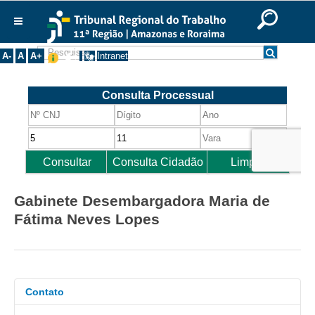
Ir para o Conteúdo
Ir para o menu
Ir para a busca
Ir para o rodapé
|
|
|
English
Português
Español
|
|
Institucional
A-
A
A+
Intranet
Histórico
Presidência
Corregedoria
Composição
Desembargadores
Seções Especializadas
Gabinete Desembargadora Maria de
Turmas
Fátima Neves Lopes
Varas do Trabalho
Juízes Manaus
Juízes Roraima
Contato
Juízes Interior