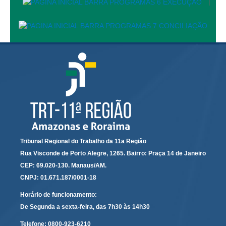
|
Calendário das Correições
Calendário de Suspensão
Calendário da Justiça Itinerante
Certidões
Concursos
Contas abertas em nome dos beneficiários
Diários Eletrônicos
e-Doc
Espaço do Servidor
Tribunal Regional do Trabalho da 11a Região
Guias de recolhimento
Rua Visconde de Porto Alegre, 1265. Bairro: Praça 14 de Janeiro
Leilão Público
CEP: 69.020-130. Manaus/AM.
Mapa do site
CNPJ: 01.671.187/0001-18
Horário de funcionamento:
META 9 do CNJ
De Segunda a sexta-feira, das 7h30 às 14h30
Pauta Digital
Telefone:
0800-923-6210