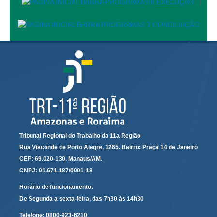
|
Calendário das Correições
Calendário de Suspensão
Calendário da Justiça Itinerante
Certidões
Concursos
Contas abertas em nome dos beneficiários
Diários Eletrônicos
e-Doc
Espaço do Servidor
Tribunal Regional do Trabalho da 11a Região
Guias de recolhimento
Rua Visconde de Porto Alegre, 1265. Bairro: Praça 14 de Janeiro
Leilão Público
CEP: 69.020-130. Manaus/AM.
Mapa do site
CNPJ: 01.671.187/0001-18
Horário de funcionamento:
META 9 do CNJ
De Segunda a sexta-feira, das 7h30 às 14h30
Pauta Digital
Telefone:
0800-923-6210