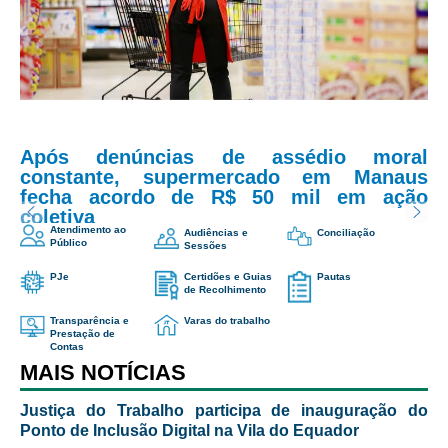
Servidores
Email
*
Comitê de Segurança Permanente
Comitê de Combate ao Trabalho Infantil e de Estímulo à
Aprendizagem
Assunto
*
Comitê de Incentivo à Participação Institucional Feminina
no âmbito do TRT-11
Após denúncias de assédio moral
constante, supermercado em Manaus
Comitê de Prevenção e Enfrentamento do Assédio
Mensagem
*
fecha acordo de R$ 50 mil em ação
Moral, do Assédio Sexual e da Discriminação
coletiva
Comissão Permanente de Gestão Socioambiental
Atendimento ao
Audiências e
Conciliação
Público
Sessões
Comitê Gestor do Plano de Contratações e Aquisições
no Âmbito do TRT11
PJe
Certidões e Guias
Pautas
de Recolhimento
Grupo Operacional do Centro de Inteligência
Transparência e
Varas do trabalho
Prestação de
Comitê de Equidade de Raça, Gênero e Diversidade
Contas
MAIS NOTÍCIAS
Comitê PopRuaJud
Comissão de Justiça Itinerante
Justiça do Trabalho participa de inauguração do
Ponto de Inclusão Digital na Vila do Equador
Me envie uma cópia
Comissão Permanente de Avaliação Documental