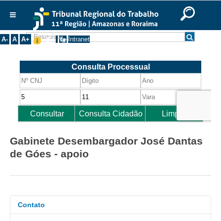
Ir para o Conteúdo
Ir para o menu
Ir para a busca
Ir para o rodapé
|
|
|
English
Português
Español
|
|
Institucional
A-
A
A+
Intranet
Histórico
Presidência
Corregedoria
Composição
Desembargadores
Seções Especializadas
Gabinete Desembargador José Dantas
Turmas
de Góes - apoio
Varas do Trabalho
Juízes Manaus
Juízes Roraima
Contato
Juízes Interior