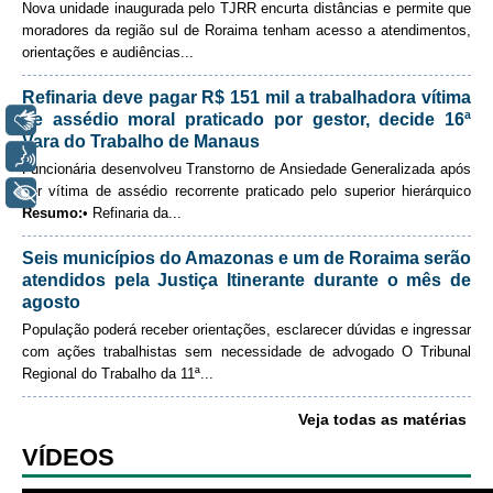
Nova unidade inaugurada pelo TJRR encurta distâncias e permite que
Automação e IA
moradores da região sul de Roraima tenham acesso a atendimentos,
orientações e audiências
...
Enviar email
Governança
Refinaria deve pagar R$ 151 mil a trabalhadora vítima
Governança de TI
Libras
de assédio moral praticado por gestor, decide 16ª
Vara do Trabalho de Manaus
Gestão Estratégica
Voz
Funcionária desenvolveu Transtorno de Ansiedade Generalizada após
Governança das Contratações Obras
+ Acessibilidade
ser vítima de assédio recorrente praticado pelo superior hierárquico
Rede de Governança Colaborativa
Resumo:
• Refinaria da...
Gestão de Riscos
Seis municípios do Amazonas e um de Roraima serão
atendidos pela Justiça Itinerante durante o mês de
Laboratório de Inovação
agosto
Assessoria de Governança de Gestão de Pessoas
População poderá receber orientações, esclarecer dúvidas e ingressar
com ações trabalhistas sem necessidade de advogado
O Tribunal
Sites Institucionais
Regional do Trabalho da 11ª...
Biblioteca
Veja todas as matérias
Centro de Memória
VÍDEOS
Educação a distância