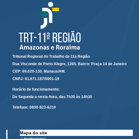
Servidores
Comitê de Segurança Permanente
Comitê de Combate ao Trabalho Infantil e de Estímulo à
Aprendizagem
Comitê de Incentivo à Participação Institucional Feminina
no âmbito do TRT-11
Comitê de Prevenção e Enfrentamento do Assédio
Tribunal Regional do Trabalho da 11a Região
Moral, do Assédio Sexual e da Discriminação
Me envie uma cópia
Rua Visconde de Porto Alegre, 1265. Bairro: Praça 14 de Janeiro
Comissão Permanente de Gestão Socioambiental
CEP: 69.020-130. Manaus/AM.
CNPJ: 01.671.187/0001-18
Comitê Gestor do Plano de Contratações e Aquisições
Enviar email
no Âmbito do TRT11
Horário de funcionamento:
Grupo Operacional do Centro de Inteligência
De Segunda a sexta-feira, das 7h30 às 14h30
Comitê de Equidade de Raça, Gênero e Diversidade
Telefone:
0800-923-6210
Comitê PopRuaJud
Comissão de Justiça Itinerante
Mapa do site
Comissão Permanente de Avaliação Documental