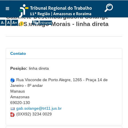
Ir para o Conteúdo
Ir para o menu
Ir para a busca
Ir para o rodapé
|
|
|
English
Português
Español
|
|
Gabinete Desembargadora Solange
Institucional
A-
A
A+
Intranet
Maria Santiago Morais - linha direta
Histórico
Presidência
Corregedoria
Contato
Composição
Desembargadores
Posição:
linha direta
Seções Especializadas
Rua Visconde de Porto Alegre, 1265 - Praça 14 de
Turmas
Janeiro - 8º andar
Manaus
Varas do Trabalho
Amazonas
Juízes Manaus
69020-130
gab.solange@trt11.jus.br
Juízes Roraima
(0XX92) 3234 0029
Juízes Interior