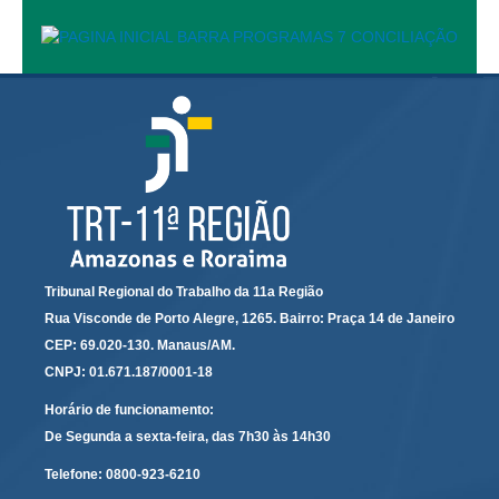
Calendário das Correições
Calendário de Suspensão
Calendário da Justiça Itinerante
Certidões
Concursos
Contas abertas em nome dos beneficiários
Diários Eletrônicos
e-Doc
Espaço do Servidor
Tribunal Regional do Trabalho da 11a Região
Guias de recolhimento
Rua Visconde de Porto Alegre, 1265. Bairro: Praça 14 de Janeiro
CEP: 69.020-130. Manaus/AM.
Leilão Público
CNPJ: 01.671.187/0001-18
Mapa do site
Horário de funcionamento:
META 9 do CNJ
De Segunda a sexta-feira, das 7h30 às 14h30
Pauta Digital
Telefone:
0800-923-6210