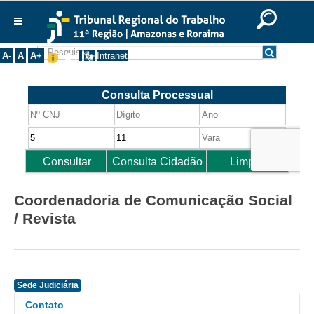
Ir para o Conteúdo
Ir para o menu
Ir para a busca
Ir para o rodapé
|
|
|
English
Português
Español
|
|
Institucional
A-
A
A+
Intranet
Histórico
Presidência
Corregedoria
Composição
Desembargadores
Seções Especializadas
Coordenadoria de Comunicação Social
Turmas
/ Revista
Varas do Trabalho
Juízes Manaus
Juízes Roraima
Sede Judiciária
Juízes Interior
Contato