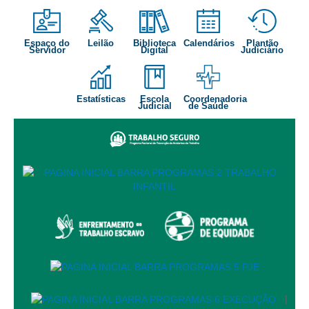
Audiências e Sessões
Espaço do
Leilão
Biblioteca
Calendários
Plantão
Calendário das Sessões da 1ª Turma 2026
Servidor
Digital
Judiciário
Calendário de Sessões da 2ª Turma - 2026
Calendário das Sessões da 3ª Turma 2026
Estatísticas
Escola
Coordenadoria
Judicial
de Saúde
Calendário das Sessões do Pleno e Especializadas 2026
Carta de Serviços ao Cidadão
Cartilhas
Cadastro de Peritos, Tradutores e Intérpretes
Calendários
Calendário Geral
Calendário de Eventos
Calendário de Eventos passados
Calendário das Sessões
|