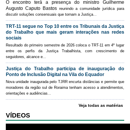
O encontro terá a presença do ministro Guilherme
Automação e IA
Augusto Caputo Bastos
reunindo a comunidade jurídica para
discutir soluções consensuais que tornam a Justiça
...
Enviar email
Governança
TRT-11 segue no Top 10 entre os Tribunais da Justiça
Governança de TI
do Trabalho que mais geram interações nas redes
sociais
Gestão Estratégica
Resultado do primeiro semestre de 2026 coloca o TRT-11 em 4º lugar
Governança das Contratações Obras
entre os perfis da Justiça Trabalhista, com crescimento de
Rede de Governança Colaborativa
seguidores, alcance e
...
Gestão de Riscos
Justiça do Trabalho participa de inauguração do
Laboratório de Inovação
Ponto de Inclusão Digital na Vila do Equador
Nova unidade inaugurada pelo TJRR encurta distâncias e permite que
Assessoria de Governança de Gestão de Pessoas
moradores da região sul de Roraima tenham acesso a atendimentos,
orientações e audiências
...
Sites Institucionais
Veja todas as matérias
Biblioteca
VÍDEOS
Centro de Memória
Educação a distância