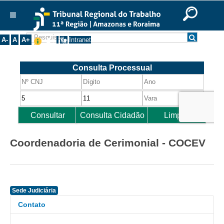
Ir para o Conteúdo
Ir para o menu
Ir para a busca
Ir para o rodapé
|
|
|
English
Português
Español
|
|
Institucional
A-
A
A+
Intranet
Histórico
Presidência
Corregedoria
Composição
Desembargadores
Seções Especializadas
Coordenadoria de Cerimonial - COCEV
Turmas
Varas do Trabalho
Juízes Manaus
Sede Judiciária
Juízes Roraima
Contato
Juízes Interior