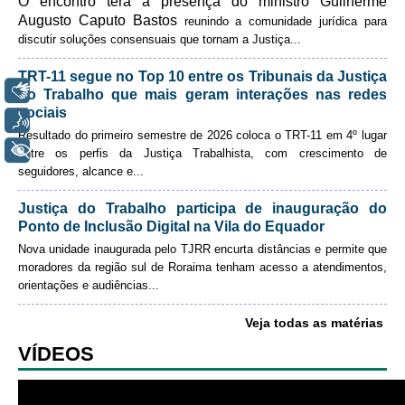
O encontro terá a presença do ministro Guilherme
Automação e IA
Augusto Caputo Bastos
reunindo a comunidade jurídica para
discutir soluções consensuais que tornam a Justiça
...
Enviar email
Governança
TRT-11 segue no Top 10 entre os Tribunais da Justiça
Libras
Governança de TI
do Trabalho que mais geram interações nas redes
sociais
Gestão Estratégica
Voz
Resultado do primeiro semestre de 2026 coloca o TRT-11 em 4º lugar
Governança das Contratações Obras
+ Acessibilidade
entre os perfis da Justiça Trabalhista, com crescimento de
seguidores, alcance e
...
Rede de Governança Colaborativa
Gestão de Riscos
Justiça do Trabalho participa de inauguração do
Ponto de Inclusão Digital na Vila do Equador
Laboratório de Inovação
Nova unidade inaugurada pelo TJRR encurta distâncias e permite que
Assessoria de Governança de Gestão de Pessoas
moradores da região sul de Roraima tenham acesso a atendimentos,
orientações e audiências
...
Sites Institucionais
Veja todas as matérias
Biblioteca
VÍDEOS
Centro de Memória
Educação a distância