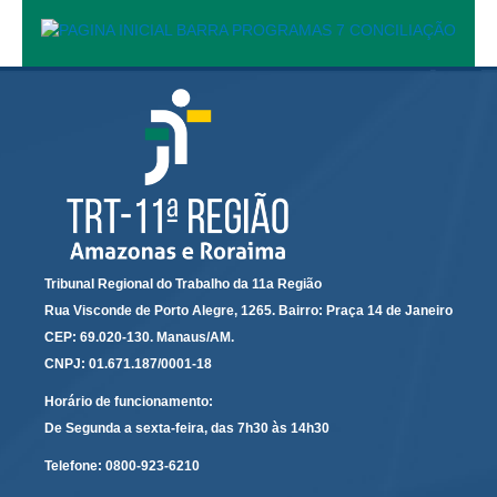
Calendário das Correições
Calendário de Suspensão
Calendário da Justiça Itinerante
Certidões
Concursos
Contas abertas em nome dos beneficiários
Diários Eletrônicos
e-Doc
Espaço do Servidor
Tribunal Regional do Trabalho da 11a Região
Rua Visconde de Porto Alegre, 1265. Bairro: Praça 14 de Janeiro
Guias de recolhimento
CEP: 69.020-130. Manaus/AM.
Leilão Público
CNPJ: 01.671.187/0001-18
Mapa do site
Horário de funcionamento:
META 9 do CNJ
De Segunda a sexta-feira, das 7h30 às 14h30
Pauta Digital
Telefone:
0800-923-6210