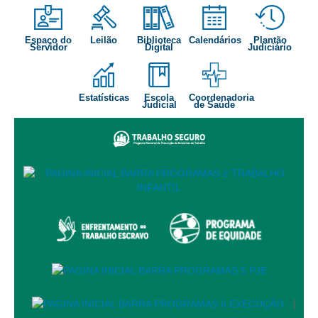
Audiências e Sessões
Espaço do
Leilão
Biblioteca
Calendários
Plantão
Calendário das Sessões da 1ª Turma 2026
Servidor
Digital
Judiciário
Calendário de Sessões da 2ª Turma - 2026
Calendário das Sessões da 3ª Turma 2026
Estatísticas
Escola
Coordenadoria
Judicial
de Saúde
Calendário das Sessões do Pleno e Especializadas 2026
Carta de Serviços ao Cidadão
Cartilhas
Cadastro de Peritos, Tradutores e Intérpretes
Calendários
Calendário Geral
Calendário de Eventos
Calendário de Eventos passados
Calendário das Sessões
|