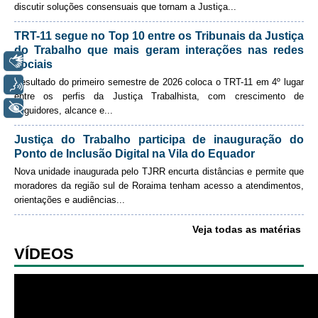
discutir soluções consensuais que tornam a Justiça
...
Enviar email
Automação e IA
TRT-11 segue no Top 10 entre os Tribunais da Justiça
Governança
do Trabalho que mais geram interações nas redes
Libras
sociais
Governança de TI
Resultado do primeiro semestre de 2026 coloca o TRT-11 em 4º lugar
Voz
Gestão Estratégica
entre os perfis da Justiça Trabalhista, com crescimento de
+ Acessibilidade
seguidores, alcance e
...
Governança das Contratações Obras
Rede de Governança Colaborativa
Justiça do Trabalho participa de inauguração do
Ponto de Inclusão Digital na Vila do Equador
Gestão de Riscos
Nova unidade inaugurada pelo TJRR encurta distâncias e permite que
Laboratório de Inovação
moradores da região sul de Roraima tenham acesso a atendimentos,
orientações e audiências
...
Assessoria de Governança de Gestão de Pessoas
Veja todas as matérias
Sites Institucionais
VÍDEOS
Biblioteca
Centro de Memória
Educação a distância