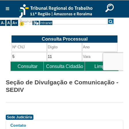
Ir para o Conteúdo
Ir para o menu
Ir para a busca
Ir para o rodapé
|
|
|
English
Português
Español
|
|
Institucional
A-
A
A+
Intranet
Histórico
Presidência
Corregedoria
Composição
Desembargadores
Seções Especializadas
Seção de Divulgação e Comunicação -
Turmas
SEDIV
Varas do Trabalho
Juízes Manaus
Juízes Roraima
Sede Judiciária
Juízes Interior
Contato