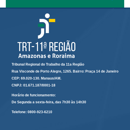
Calendário das Correições
Calendário de Suspensão
Calendário da Justiça Itinerante
Certidões
Concursos
Contas abertas em nome dos beneficiários
Diários Eletrônicos
e-Doc
Tribunal Regional do Trabalho da 11a Região
Rua Visconde de Porto Alegre, 1265. Bairro: Praça 14 de Janeiro
Espaço do Servidor
CEP: 69.020-130. Manaus/AM.
Guias de recolhimento
CNPJ: 01.671.187/0001-18
Leilão Público
Horário de funcionamento:
Mapa do site
De Segunda a sexta-feira, das 7h30 às 14h30
META 9 do CNJ
Telefone:
0800-923-6210
Pauta Digital