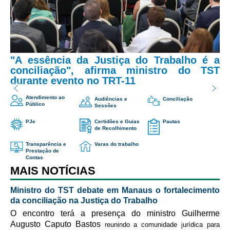
Servidores
Comitê de Segurança Permanente
Assunto
*
Comitê de Combate ao Trabalho Infantil e de Estímulo à
Aprendizagem
"A essência da Justiça do Trabalho é a
Comitê de Incentivo à Participação Institucional Feminina
conciliação", afirma ministro do TST
Mensagem
*
no âmbito do TRT-11
durante evento no TRT-11
Comitê de Prevenção e Enfrentamento do Assédio
Atendimento ao
Moral, do Assédio Sexual e da Discriminação
Audiências e
Conciliação
Público
Sessões
Comissão Permanente de Gestão Socioambiental
PJe
Certidões e Guias
Pautas
de Recolhimento
Comitê Gestor do Plano de Contratações e Aquisições
no Âmbito do TRT11
Transparência e
Varas do trabalho
Prestação de
Grupo Operacional do Centro de Inteligência
Contas
MAIS NOTÍCIAS
Comitê de Equidade de Raça, Gênero e Diversidade
Comitê PopRuaJud
Ministro do TST debate em Manaus o fortalecimento
da conciliação na Justiça do Trabalho
Me envie uma cópia
Comissão de Justiça Itinerante
O encontro terá a presença do ministro Guilherme
Comissão Permanente de Avaliação Documental
Augusto Caputo Bastos
reunindo a comunidade jurídica para