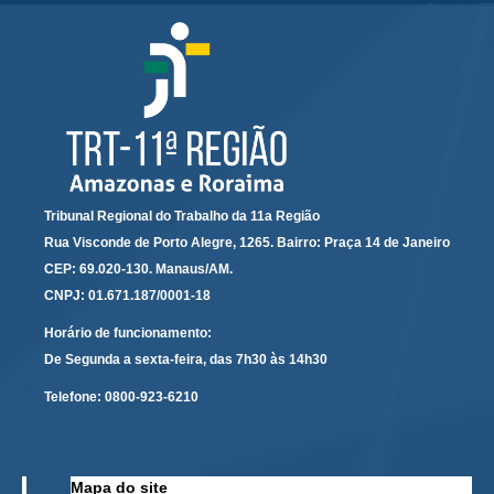
Calendário das Correições
Calendário de Suspensão
Calendário da Justiça Itinerante
Certidões
Concursos
Contas abertas em nome dos beneficiários
Diários Eletrônicos
Tribunal Regional do Trabalho da 11a Região
Rua Visconde de Porto Alegre, 1265. Bairro: Praça 14 de Janeiro
e-Doc
CEP: 69.020-130. Manaus/AM.
Espaço do Servidor
CNPJ: 01.671.187/0001-18
Guias de recolhimento
Horário de funcionamento:
Leilão Público
De Segunda a sexta-feira, das 7h30 às 14h30
Mapa do site
Telefone:
0800-923-6210
META 9 do CNJ
Pauta Digital
Mapa do site