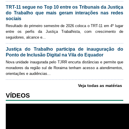
Automação e IA
TRT-11 segue no Top 10 entre os Tribunais da Justiça
Enviar email
do Trabalho que mais geram interações nas redes
Governança
sociais
Resultado do primeiro semestre de 2026 coloca o TRT-11 em 4º lugar
Governança de TI
entre os perfis da Justiça Trabalhista, com crescimento de
seguidores, alcance e
...
Gestão Estratégica
Governança das Contratações Obras
Justiça do Trabalho participa de inauguração do
Ponto de Inclusão Digital na Vila do Equador
Rede de Governança Colaborativa
Nova unidade inaugurada pelo TJRR encurta distâncias e permite que
Gestão de Riscos
moradores da região sul de Roraima tenham acesso a atendimentos,
Laboratório de Inovação
orientações e audiências
...
Assessoria de Governança de Gestão de Pessoas
Veja todas as matérias
VÍDEOS
Sites Institucionais
Biblioteca
Centro de Memória
Educação a distância