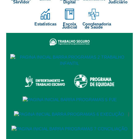
Servidor
Digital
Judiciário
Audiências e Sessões
Calendário das Sessões da 1ª Turma 2026
Estatísticas
Escola
Coordenadoria
Judicial
de Saúde
Calendário de Sessões da 2ª Turma - 2026
Calendário das Sessões da 3ª Turma 2026
Calendário das Sessões do Pleno e Especializadas 2026
Carta de Serviços ao Cidadão
Cartilhas
Cadastro de Peritos, Tradutores e Intérpretes
Calendários
Calendário Geral
Calendário de Eventos
|
Calendário de Eventos passados
Calendário das Sessões