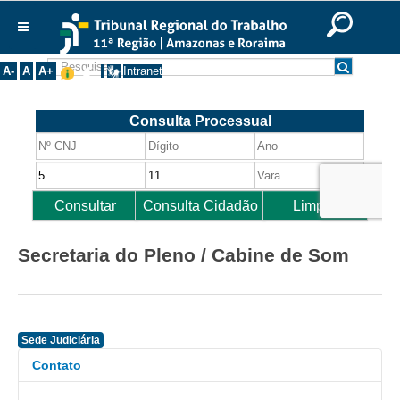
Ir para o Conteúdo
Ir para o menu
Ir para a busca
Ir para o rodapé
|
|
|
English
Português
Español
|
|
Institucional
A-
A
A+
Intranet
Histórico
Presidência
Corregedoria
Composição
Desembargadores
Seções Especializadas
Secretaria do Pleno / Cabine de Som
Turmas
Varas do Trabalho
Juízes Manaus
Sede Judiciária
Juízes Roraima
Contato
Juízes Interior