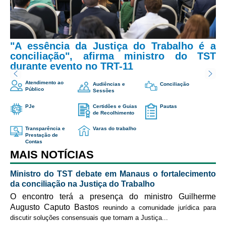
Email
*
Servidores
Comitê de Segurança Permanente
Comitê de Combate ao Trabalho Infantil e de Estímulo à
Assunto
*
"A essência da Justiça do Trabalho é a
Aprendizagem
conciliação", afirma ministro do TST
Comitê de Incentivo à Participação Institucional Feminina
durante evento no TRT-11
no âmbito do TRT-11
Mensagem
*
Atendimento ao
Audiências e
Conciliação
Comitê de Prevenção e Enfrentamento do Assédio
Público
Sessões
Moral, do Assédio Sexual e da Discriminação
PJe
Certidões e Guias
Pautas
Comissão Permanente de Gestão Socioambiental
de Recolhimento
Comitê Gestor do Plano de Contratações e Aquisições
Transparência e
Varas do trabalho
Prestação de
no Âmbito do TRT11
Contas
MAIS NOTÍCIAS
Grupo Operacional do Centro de Inteligência
Comitê de Equidade de Raça, Gênero e Diversidade
Ministro do TST debate em Manaus o fortalecimento
da conciliação na Justiça do Trabalho
Comitê PopRuaJud
O encontro terá a presença do ministro Guilherme
Comissão de Justiça Itinerante
Me envie uma cópia
Augusto Caputo Bastos
reunindo a comunidade jurídica para
Comissão Permanente de Avaliação Documental
discutir soluções consensuais que tornam a Justiça
...