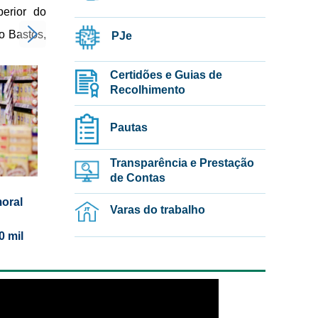
perior do
o Bastos,
PJe
Certidões e Guias de
Recolhimento
Pautas
Transparência e Prestação
de Contas
oral
Varas do trabalho
0 mil
o