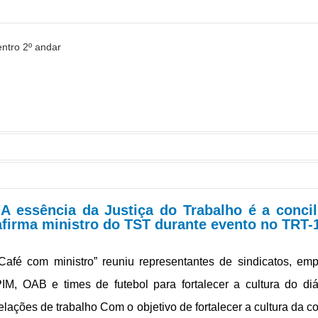
entro 2º andar
 um asterisco (*) são obrigatórios.
"A essência da Justiça do Trabalho é a concil
egunda a sexta - 7h30 às 14h30
afirma ministro do TST durante evento no TRT-
Café com ministro” reuniu representantes de sindicatos, em
IM, OAB e times de futebol para fortalecer a cultura do di
elações de trabalho Com o objetivo de fortalecer a cultura da c