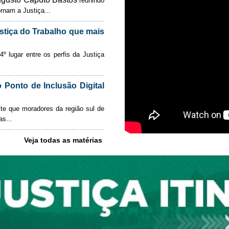
reunindo
ornam a Justiça
...
stiça do Trabalho que mais
 lugar entre os perfis da Justiça
 Ponto de Inclusão Digital
te que moradores da região sul de
as
...
Veja todas as matérias