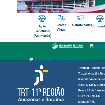
itinerancia agosto
Balcão
Comunicados
Ação
Correged
Virtual
Trabalhista
(Atermação)
Tribunal Regional d
Trabalho da 11a Reg
Rua Visconde de Po
Alegre, 1265. Bairro
Praça 14 de Janeir
CEP: 69.020-130.
Manaus/AM.