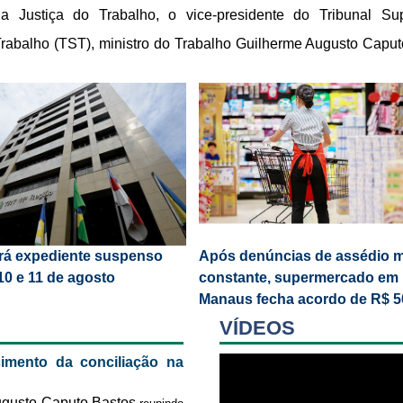
na Justiça do Trabalho, o vice-presidente do Tribunal Su
rabalho (TST), ministro do Trabalho Guilherme Augusto Caput
articipou, nesta sexta-feira (7), do evento
erá expediente suspenso
Após denúncias de assédio m
10 e 11 de agosto
constante, supermercado em
Manaus fecha acordo de R$ 5
em ação coletiva na Justiça d
VÍDEOS
Trabalho
imento da conciliação na
Augusto Caputo Bastos