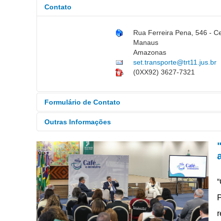
Contato
Rua Ferreira Pena, 546 - C
Manaus
Amazonas
set.transporte@trt11.jus.br
(0XX92) 3627-7321
Formulário de Contato
Outras Informações
Enviar um email. Todos os campos com
Horário de Atendimento:
S
Nome
*
“
Email
*
P
Assunto
*
r