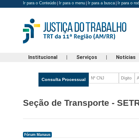
Ir para o Conteúdo
Ir para o menu
Ir para a busca
Ir para o r
|
|
|
Institucional
|
Serviços
|
Notícias
Seção de Transporte - SE
Fórum Manaus