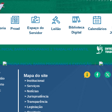
Biblioteca
Espaço do
oria
Proad
Leilão
Calendários
Digital
J
Servidor
|
o
Mapa do site
ião
> Institucional
rto
> Serviços
:
> Notícias
o
> Jurisprudência
> Transparência
> Legislação