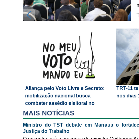
Mensagem
*
T
p
Me envie uma cópia
Aliança pelo Voto Livre e Secreto:
TRT-11 t
mobilização nacional busca
nos dias 
combater assédio eleitoral no
Enviar email
trabalho
MAIS NOTÍCIAS
Ministro do TST debate em Manaus o fortalec
Justiça do Trabalho
O encontro terá a presença do ministro Guilherme 