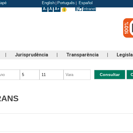
odapé
English
Português
Español
|
|
A-
A
A+
Intranet
|
Jurisprudência
|
Transparência
|
Legisl
TRANS