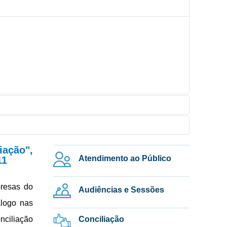
iação",
Atendimento ao Público
11
presas do
Audiências e Sessões
álogo nas
onciliação
Conciliação