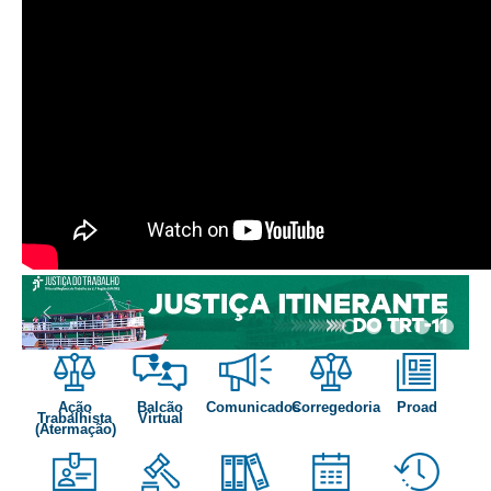
Responsabilidade Socioambiental
Comissão Permanente de Acessibilidade e Inclusão
Escola Judicial
Programa Trabalho Seguro
Coordenadoria de Saúde
|
Serviços
Ação Trabalhista (Atermação)
Atermação On-line - Interior de Roraima
Atermação On-line - Interior do Amazonas
itinerancia agosto
Agendamento de Reclamação Verbal
Ação
Balcão
Comunicados
Corregedoria
Proad
Glossário
Trabalhista
Virtual
(Atermação)
Consulta de Pautas
Atas de Sessões do Pleno