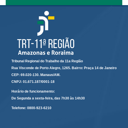
Calendário das Correições
Calendário de Suspensão
Calendário da Justiça Itinerante
Certidões
Concursos
Contas abertas em nome dos beneficiários
Diários Eletrônicos
Tribunal Regional do Trabalho da 11a Região
e-Doc
Rua Visconde de Porto Alegre, 1265. Bairro: Praça 14 de Janeiro
Espaço do Servidor
CEP: 69.020-130. Manaus/AM.
Guias de recolhimento
CNPJ: 01.671.187/0001-18
Leilão Público
Horário de funcionamento:
De Segunda a sexta-feira, das 7h30 às 14h30
Mapa do site
Telefone:
0800-923-6210
META 9 do CNJ
Pauta Digital