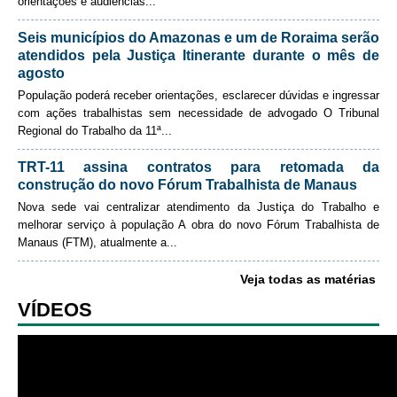
orientações e audiências
...
Enviar email
Automação e IA
Seis municípios do Amazonas e um de Roraima serão
atendidos pela Justiça Itinerante durante o mês de
Governança
agosto
Governança de TI
População poderá receber orientações, esclarecer dúvidas e ingressar
com ações trabalhistas sem necessidade de advogado
O Tribunal
Gestão Estratégica
Regional do Trabalho da 11ª...
Governança das Contratações Obras
TRT-11 assina contratos para retomada da
Rede de Governança Colaborativa
construção do novo Fórum Trabalhista de Manaus
Gestão de Riscos
Nova sede vai centralizar atendimento da Justiça do Trabalho e
melhorar serviço à população
A obra do novo Fórum Trabalhista de
Laboratório de Inovação
Manaus (FTM), atualmente a...
Assessoria de Governança de Gestão de Pessoas
Veja todas as matérias
Sites Institucionais
VÍDEOS
Biblioteca
Centro de Memória
Educação a distância