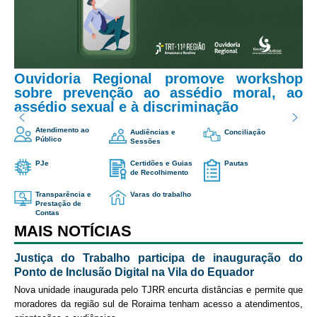
Servidores
Comitê de Segurança Permanente
Assunto
*
Comitê de Combate ao Trabalho Infantil e de Estímulo à
Aprendizagem
Ouvidoria Regional promove workshop
Comitê de Incentivo à Participação Institucional Feminina
sobre prevenção ao assédio moral, ao
Mensagem
*
no âmbito do TRT-11
assédio sexual e à discriminação
Comitê de Prevenção e Enfrentamento do Assédio
Atendimento ao
Audiências e
Conciliação
Moral, do Assédio Sexual e da Discriminação
Público
Sessões
Comissão Permanente de Gestão Socioambiental
PJe
Certidões e Guias
Pautas
de Recolhimento
Comitê Gestor do Plano de Contratações e Aquisições
no Âmbito do TRT11
Transparência e
Varas do trabalho
Prestação de
Contas
Grupo Operacional do Centro de Inteligência
MAIS NOTÍCIAS
Comitê de Equidade de Raça, Gênero e Diversidade
Justiça do Trabalho participa de inauguração do
Comitê PopRuaJud
Ponto de Inclusão Digital na Vila do Equador
Me envie uma cópia
Comissão de Justiça Itinerante
Nova unidade inaugurada pelo TJRR encurta distâncias e permite que
moradores da região sul de Roraima tenham acesso a atendimentos,
Comissão Permanente de Avaliação Documental