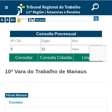
Ir para o Conteúdo
Ir para o menu
Ir para a busca
Ir para o rodapé
|
|
|
English
Português
Español
|
|
Institucional
A-
A
A+
Intranet
Histórico
Presidência
Corregedoria
Composição
Desembargadores
Seções Especializadas
10ª Vara do Trabalho de Manaus
Turmas
Varas do Trabalho
Juízes Manaus
Fórum Manaus
Juízes Roraima
Contato
Juízes Interior