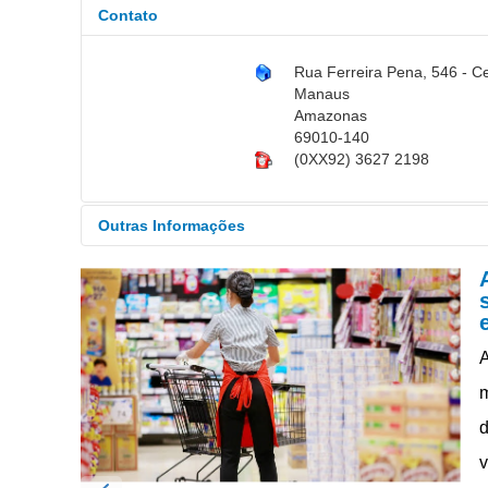
Contato
Rua Ferreira Pena, 546 - C
Manaus
Amazonas
69010-140
(0XX92) 3627 2198
Outras Informações
Horário de Atendimento:
S
v