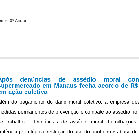
entro 9º Andar
Após denúncias de assédio moral cons
egunda a sexta - 7h30 às 14h30
supermercado em Manaus fecha acordo de R$
em ação coletiva
Além do pagamento do dano moral coletivo, a empresa dev
medidas permanentes de prevenção e combate ao assédio no
de trabalho Denúncias de assédio moral, humilhações p
iolência psicológica, restrição do uso do banheiro e abuso de