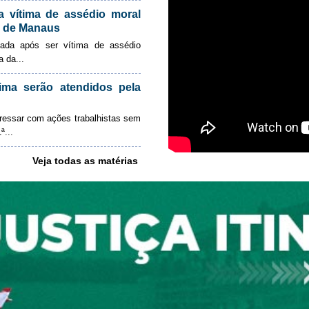
a vítima de assédio moral
ho de Manaus
zada após ser vítima de assédio
a da...
ma serão atendidos pela
gressar com ações trabalhistas sem
ª...
Veja todas as matérias