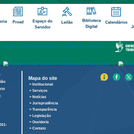
Biblioteca
Espaço do
oria
Proad
Leilão
Calendários
Digital
J
Servidor
|
o
Mapa do site
ião
> Institucional
rto
> Serviços
:
> Notícias
o
> Jurisprudência
> Transparência
> Legislação
> Ouvidoria
001-
> Contato