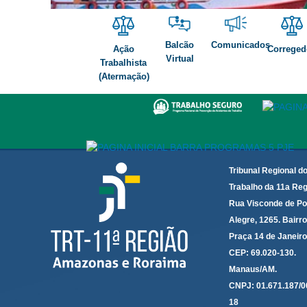
itinerancia agosto
Balcão
Comunicados
Ação
Correged
Virtual
Trabalhista
(Atermação)
Tribunal Regional d
Trabalho da 11a Reg
Rua Visconde de Po
Alegre, 1265. Bairro
Praça 14 de Janeir
CEP: 69.020-130.
Manaus/AM.
CNPJ: 01.671.187/0
18