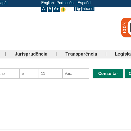
odapé
English
Português
Español
|
|
A-
A
A+
Intranet
|
Jurisprudência
|
Transparência
|
Legisl