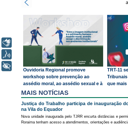
a
a
Libras
Voz
+ Acessibilidade
Ouvidoria Regional promove
TRT-11 se
workshop sobre prevenção ao
Tribunais
assédio moral, ao assédio sexual e à
que mais
discriminação
redes soc
MAIS NOTÍCIAS
Justiça do Trabalho participa de inauguração do
na Vila do Equador
Nova unidade inaugurada pelo TJRR encurta distâncias e permi
Roraima tenham acesso a atendimentos, orientações e audiênci