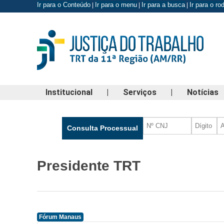
Ir para o Conteúdo
Ir para o menu
Ir para a busca
Ir para o r
|
|
|
Institucional
|
Serviços
|
Notícias
Presidente TRT
Fórum Manaus