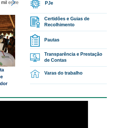
mil entre
PJe
Certidões e Guias de
Recolhimento
Pautas
Transparência e Prestação
de Contas
ta
Varas do trabalho
 e
ador
(AM)