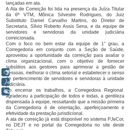
lançadas em ata.
Servidores
A Ata de Correição foi lida na presença da Juíza Titular
Comitê de Segurança Permanente
da 6ª VTM, Mônica Silvestre Rodrigues, do Juiz
Substituto Daniel Carvalho Martins, do Diretor de
Comitê de Combate ao Trabalho Infantil e de Estímulo à
Secretaria, Sílvio Roberto Assis Sena, e da equipe de
Aprendizagem
servidores e servidoras da unidade judiciária
Comitê de Incentivo à Participação Institucional Feminina
correicionada.
no âmbito do TRT-11
Com o foco no bem estar da equipe de 1° grau, a
Corregedoria em conjunto com a Seção de Saúde,
Comitê de Prevenção e Enfrentamento do Assédio
aproveitou a oportunidade da correição para avaliar o
Moral, do Assédio Sexual e da Discriminação
clima organizacional, com o objetivo de fornecer
Comissão Permanente de Gestão Socioambiental
subsídios aos gestores para aprimorar a gestão de
Libras
pessoas, melhorar o clima setorial e estabelecer o senso
Comitê Gestor do Plano de Contratações e Aquisições
de pertencimento de servidores e servidoras à unidade
no Âmbito do TRT11
Voz
judiciária.
Grupo Operacional do Centro de Inteligência
Ao encerrar os trabalhos, a Corregedora Regional
+ Acessibilidade
agradeceu a participação de todos e todas, a gentileza
Comitê de Equidade de Raça, Gênero e Diversidade
dispensada à equipe, ressaltando que a missão primeira
Comitê PopRuaJud
da Corregedoria é de orientação, aperfeiçoamento e
efetividade da prestação jurisdicional.
Comissão de Justiça Itinerante
A ata de correição já está disponível no sistema PJeCor,
no DEJT e no portal da Corregedoria no site deste
Comissão Permanente de Avaliação Documental