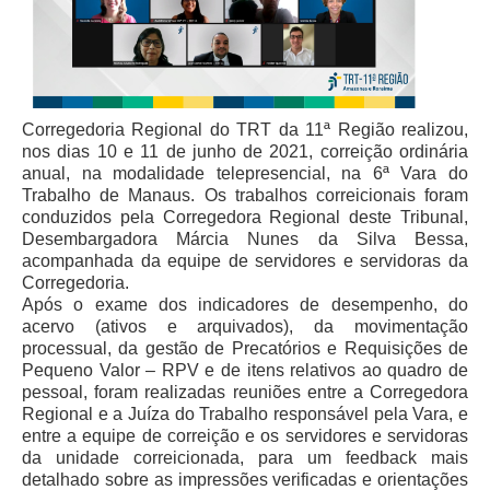
Juízes Substitutos
Diretores
Comitês
Corregedoria Regional do TRT da 11ª Região realizou,
Comitê Gestor Regional do PJe
nos dias 10 e 11 de junho de 2021, correição ordinária
Comitê Gestor Regional do e-Gestão e de Tabelas
anual, na modalidade telepresencial, na 6ª Vara do
Processuais Unificadas
Trabalho de Manaus. Os trabalhos correicionais foram
conduzidos pela Corregedora Regional deste Tribunal,
Comitê do Datajud
Desembargadora Márcia Nunes da Silva Bessa,
Comissão Regional de Pesquisa Judiciária e Ciência de
acompanhada da equipe de servidores e servidoras da
Dados
Corregedoria.
Após o exame dos indicadores de desempenho, do
Comissão de Ética
acervo (ativos e arquivados), da movimentação
Comitê de Priorização do Primeiro Grau
processual, da gestão de Precatórios e Requisições de
Pequeno Valor – RPV e de itens relativos ao quadro de
Comissão de Uniformização de Jurisprudência
pessoal, foram realizadas reuniões entre a Corregedora
Comitê de Gestão de Pessoas
Regional e a Juíza do Trabalho responsável pela Vara, e
entre a equipe de correição e os servidores e servidoras
Comissão de Vitaliciamento
da unidade correicionada, para um feedback mais
detalhado sobre as impressões verificadas e orientações
Comitê de Atenção Integral à Saúde de Magistrados e