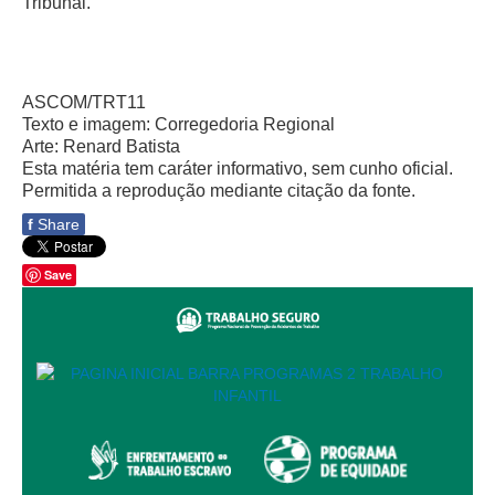
Tribunal.
Automação e IA
Governança
ASCOM/TRT11
Governança de TI
Texto e imagem: Corregedoria Regional
Gestão Estratégica
Arte: Renard Batista
Esta matéria tem caráter informativo, sem cunho oficial.
Governança das Contratações Obras
Permitida a reprodução mediante citação da fonte.
Rede de Governança Colaborativa
f
Share
Gestão de Riscos
Save
Laboratório de Inovação
Assessoria de Governança de Gestão de Pessoas
Sites Institucionais
Biblioteca
Centro de Memória
Educação a distância