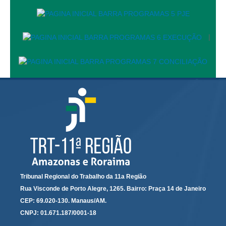
Responsabilidade Socioambiental
Comissão Permanente de Acessibilidade e Inclusão
|
Escola Judicial
Programa Trabalho Seguro
Coordenadoria de Saúde
|
Serviços
Ação Trabalhista (Atermação)
Atermação On-line - Interior de Roraima
Atermação On-line - Interior do Amazonas
Tribunal Regional do Trabalho da 11a Região
Agendamento de Reclamação Verbal
Rua Visconde de Porto Alegre, 1265. Bairro: Praça 14 de Janeiro
Glossário
CEP: 69.020-130. Manaus/AM.
Consulta de Pautas
CNPJ: 01.671.187/0001-18
Atas de Sessões do Pleno