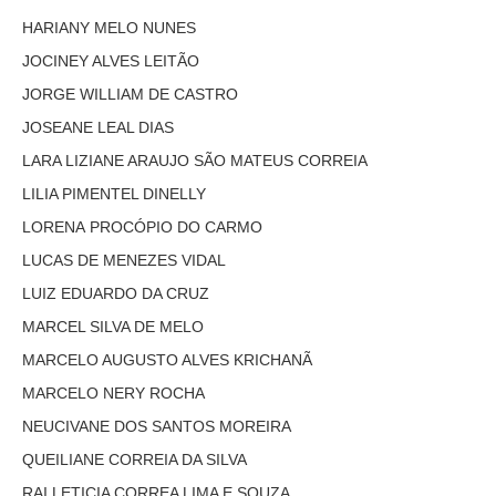
Licitações, contratos e Instrumentos
HARIANY MELO NUNES
Gestão de Pessoas
JOCINEY ALVES LEITÃO
Auditoria e Prestação de Contas
JORGE WILLIAM DE CASTRO
Sustentabilidade
JOSEANE LEAL DIAS
Acessibilidade
LARA LIZIANE ARAUJO SÃO MATEUS CORREIA
LGPD
LILIA PIMENTEL DINELLY
LORENA PROCÓPIO DO CARMO
|
LUCAS DE MENEZES VIDAL
Legislação
LUIZ EDUARDO DA CRUZ
MARCEL SILVA DE MELO
Acórdãos
MARCELO AUGUSTO ALVES KRICHANÃ
Atos Administrativos
MARCELO NERY ROCHA
Biblioteca Digital
NEUCIVANE DOS SANTOS MOREIRA
Código de Ética dos Servidores
QUEILIANE CORREIA DA SILVA
Diário Eletrônico JT
RAI LETICIA CORREA LIMA E SOUZA