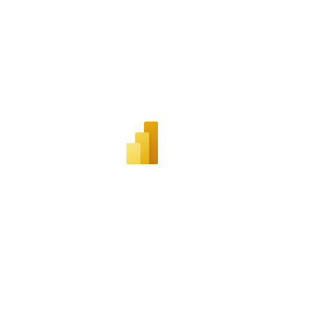
Juízes Substitutos
Diretores
Comitês
Comitê Gestor Regional do PJe
Comitê Gestor Regional do e-Gestão e de Tabelas
Processuais Unificadas
Comitê do Datajud
Comissão Regional de Pesquisa Judiciária e Ciência de
Dados
Comissão de Ética
Comitê de Priorização do Primeiro Grau
Comissão de Uniformização de Jurisprudência
Comitê de Gestão de Pessoas
Comissão de Vitaliciamento
Comitê de Atenção Integral à Saúde de Magistrados e