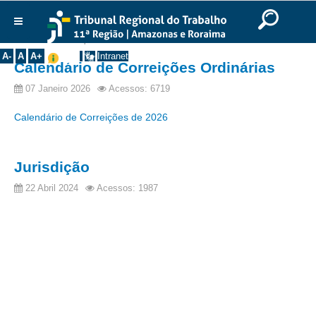
Ir para o Conteúdo
Ir para o menu
Ir para a busca
Ir para o rodapé
|
|
|
English
Português
Español
|
|
Você está aqui:
Início
>>
Notícias
>>
Todas as Notícias
Institucional
A-
A
A+
Intranet
Calendário de Correições Ordinárias
Histórico
07 Janeiro 2026
Acessos: 6719
Presidência
Calendário de Correições de 2026
Corregedoria
Composição
Jurisdição
Desembargadores
Seções Especializadas
22 Abril 2024
Acessos: 1987
Turmas
Varas do Trabalho
Juízes Manaus
Juízes Roraima
Juízes Interior