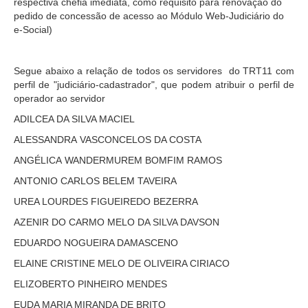
respectiva chefia imediata, como requisito para renovação do
pedido de concessão de acesso ao Módulo Web-Judiciário do
Precedentes e Ações Coletivas
e-Social)
Centro de Inteligência
Unidade de Monitoramento e Fiscalização - UMF
Segue abaixo a relação de todos os servidores do TRT11 com
Assédio Eleitoral
perfil de "judiciário-cadastrador", que podem atribuir o perfil de
operador ao servidor
|
ADILCEA DA SILVA MACIEL
Transparência
ALESSANDRA VASCONCELOS DA COSTA
Portal Transparência
ANGÉLICA WANDERMUREM BOMFIM RAMOS
Gestão
ANTONIO CARLOS BELEM TAVEIRA
UREA LOURDES FIGUEIREDO BEZERRA
Audiências e Sessões
AZENIR DO CARMO MELO DA SILVA DAVSON
Serviço de Informação ao Cidadão
EDUARDO NOGUEIRA DAMASCENO
Ouvidoria
ELAINE CRISTINE MELO DE OLIVEIRA CIRIACO
Tecnologia da Informação e Comunicação
ELIZOBERTO PINHEIRO MENDES
Gestão Orcamentária
EUDA MARIA MIRANDA DE BRITO