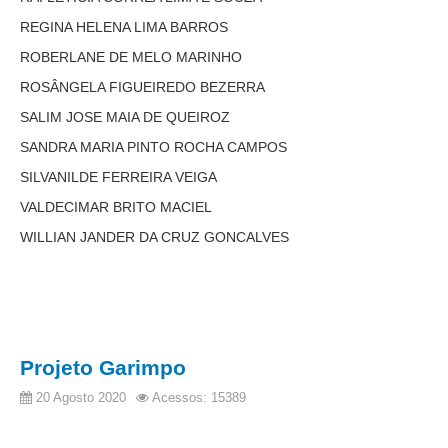
Diário Oficial
REGINA HELENA LIMA BARROS
Eliminação de Autos
ROBERLANE DE MELO MARINHO
Ementário
ROSÂNGELA FIGUEIREDO BEZERRA
Manual de Redação
SALIM JOSE MAIA DE QUEIROZ
Produtividade dos magistrados
SANDRA MARIA PINTO ROCHA CAMPOS
Regimento Interno
SILVANILDE FERREIRA VEIGA
VALDECIMAR BRITO MACIEL
Regulamento Geral
WILLIAN JANDER DA CRUZ GONCALVES
Resolução do Plantão Judiciário
Revistas
Manuais do CNJ
Estrutura Organizacional
Protocolos de Julgamento
Projeto Garimpo
20 Agosto 2020
Acessos: 15389
|
Ouvidoria