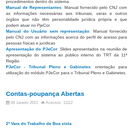
procedimentos dentro do sistema.
PJE
Manual de Representantes
: Manual fornecido pelo CNJ com
Plantão Judiciário
as informações necessárias aos tribunais, varas e outros
órgãos que não têm personalidade jurídica própria e que
Cadastrar Processos
podem atuar no PjeCor.
Manual do Usuário sem representação
: Manual fornecido
Listar Processos
pelo CNJ com as informações acerca do perfil de acesso para
Portal Conciliação
pessoas físicas e jurídicas
Apresentação do PJeCor
: Slides apresentados na reunião de
Inscrição para mediação e conciliação – Cejusc 1º e 2º
apresentação do sistema ao público interno do TRT da 11ª
grau
Região.
PJeCor - Tribunal Pleno e Gabinetes
: orientação para
Perguntas Frequentes
utilização do módulo PJeCor para o Tribunal Pleno e Gabinetes.
Eventos
Portal Execução
Contas-poupança Abertas
Portal Proad
04 Janeiro 2021
Acessos: 11112
Portal dos Precatórios e Requisições de
Pequeno Valor
2ª Vara do Trabalho de Boa vista
Programa Aprendizagem