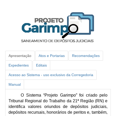
Faça sua Manifestação
Acompanhe sua manifestação
Ouvidoria Da Mulher
Serviço de Informação ao Cidadão - SIC
Relatórios Estatísticos
Consulte o seu Processo Trabalhista
Apresentação
Atos e Portarias
Recomendações
Lei Geral de Proteção de Dados - LGPD
Expedientes
Editais
Integração das Ouvidorias
O que é Ouvidoria?
Acesso ao Sistema - uso exclusivo da Corregedoria
Manual
Carta de Serviços à Cidadania
Ouvidoria no CSJT
O 
Sistema “Projeto Garimpo” foi criado pelo 
Tribunal Regional do Trabalho da 21ª Região (RN) e 
Dúvidas Frequentes
identifica valores oriundos de depósitos judiciais, 
Avalie os Serviços da Ouvidoria
depósitos recursais, honorários de peritos e, também, 