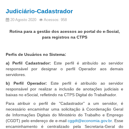
Protocolo Eletrônico
Suspensão e Prorrogação de Prazos
Judiciário-Cadastrador
Busca Geral
20 Agosto 2020
Acessos: 958
Portal de Doações do TRT11
Rotina para a gestão dos acessos ao portal do e-Social,
Estatísticas
para registros na CTPS
Pesquisa de metas Nacionais
Acessibilidade
Perfis de Usuários no Sistema:
Editais de Credenciamento
a) Perfil Cadastrador:
Este perfil é atribuído ao servidor
responsável por designar o perfil Operador aos demais
Pontos de Inclusão Digital
servidores.
Monitoramento do Serviços de TIC
b) Perfil Operador:
Este perfil é atribuído ao servidor
responsável por realizar a inclusão de anotações judiciais e
Conexão Inclusiva
baixas no eSocial, refletindo na CTPS Digital do Trabalhador.
Inscrições
Para atribuir o perfil de "Cadastrador" a um servidor, é
Informe de Rendimentos - 2026
necessário encaminhar uma solicitação à Coordenação Geral
de Informações Digitais do Ministério do Trabalho e Emprego
|
(CGDT) pelo endereço de e-mail
cggdt@economia.gov.br
. Esse
encaminhamento é centralizado pela Secretaria-Geral do
Notícias