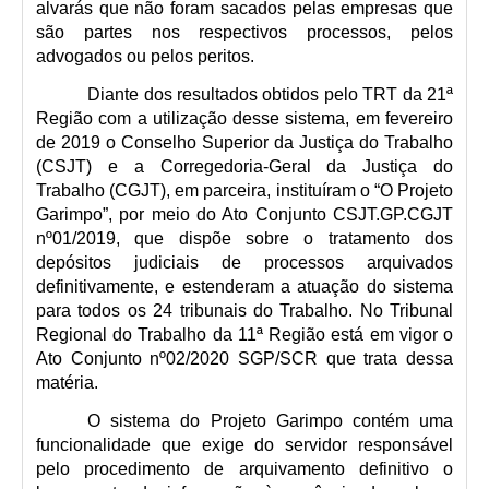
alvarás que não foram sacados pelas empresas que 
Faça sua Manifestação
são partes nos respectivos processos, pelos 
Denúncia Assédio Moral ou Sexual
advogados ou pelos peritos.
Denúncia Assédio Eleitoral
Diante dos resultados obtidos pelo TRT da 21ª 
Notícia de Irregularidade Anônima
Região com a utilização desse sistema, em fevereiro 
de 2019 o Conselho Superior da Justiça do Trabalho 
Denúncia Atos de Corrupção
(CSJT) e a Corregedoria-Geral da Justiça do 
|
Trabalho (CGJT), em parceira, instituíram o “O Projeto 
Garimpo”, por meio do Ato Conjunto CSJT.GP.CGJT 
Contato
nº01/2019, que dispõe sobre o tratamento dos 
depósitos judiciais de processos arquivados 
Contatos - Trabalho Remoto
definitivamente, e estenderam a atuação do sistema 
para todos os 24 tribunais do Trabalho. No Tribunal 
Fale Conosco
Regional do Trabalho da 11ª Região está em vigor o 
Atendimento ao Público
Ato Conjunto nº02/2020 SGP/SCR que trata dessa 
matéria.
Fones TRT
Fones TST
O sistema do Projeto Garimpo contém uma 
funcionalidade que exige do servidor responsável 
Endereços das Unidades
pelo procedimento de arquivamento definitivo o 
Balcão Virtual