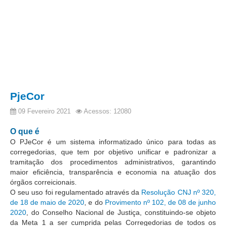
Audiências e Sessões
Calendário das Sessões da 1ª Turma 2026
Calendário de Sessões da 2ª Turma - 2026
Calendário das Sessões da 3ª Turma 2026
Calendário das Sessões do Pleno e Especializadas 2026
PjeCor
Carta de Serviços ao Cidadão
09 Fevereiro 2021
Acessos: 12080
Cartilhas
O que é
Cadastro de Peritos, Tradutores e Intérpretes
O PJeCor é um sistema informatizado único para todas as
Calendários
corregedorias, que tem por objetivo unificar e padronizar a
tramitação dos procedimentos administrativos, garantindo
Calendário Geral
maior eficiência, transparência e economia na atuação dos
órgãos correicionais.
Calendário de Eventos
O seu uso foi regulamentado através da
Resolução CNJ nº 320,
Calendário de Eventos passados
de 18 de maio de 2020
, e do
Provimento nº 102, de 08 de junho
2020
, do Conselho Nacional de Justiça, constituindo-se objeto
Calendário das Sessões
da Meta 1 a ser cumprida pelas Corregedorias de todos os