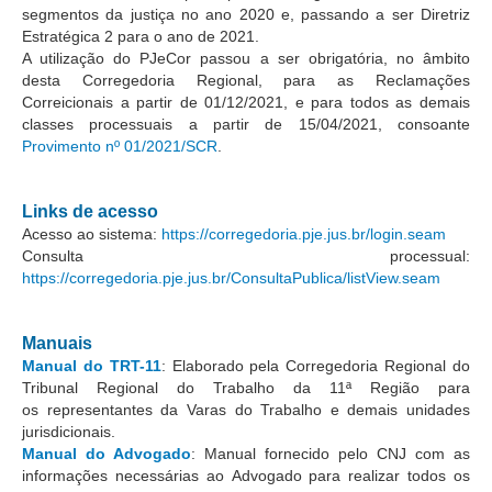
Calendário das Correições
segmentos da justiça no ano 2020 e, passando a ser Diretriz
Estratégica 2 para o ano de 2021.
Calendário de Suspensão
A utilização do PJeCor passou a ser obrigatória, no âmbito
Calendário da Justiça Itinerante
desta Corregedoria Regional, para as Reclamações
Correicionais a partir de 01/12/2021, e para todos as demais
Certidões
classes processuais a partir de 15/04/2021, consoante
Concursos
Provimento nº 01/2021/SCR
.
Contas abertas em nome dos beneficiários
Diários Eletrônicos
Links de acesso
Acesso ao sistema:
https://corregedoria.pje.jus.br/login.seam
e-Doc
Consulta processual:
Espaço do Servidor
https://corregedoria.pje.jus.br/ConsultaPublica/listView.seam
Guias de recolhimento
Manuais
Leilão Público
Manual do TRT-11
: Elaborado pela Corregedoria Regional do
Mapa do site
Tribunal Regional do Trabalho da 11ª Região para
os representantes da Varas do Trabalho e demais unidades
jurisdicionais.
META 9 do CNJ
Manual do Advogado
: Manual fornecido pelo CNJ com as
Pauta Digital
informações necessárias ao Advogado para realizar todos os