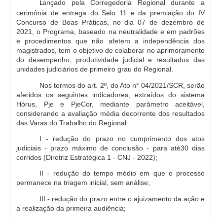
ançado pela Corregedoria Regional durante a
L
Automação e IA
cerimônia de entrega do Selo 11 e da premiação do IV
Concurso de Boas Práticas,
no dia 07 de dezembro de
Governança
2021,
o Programa, baseado na neutralidade e em padrões
e procedimentos que não afetem a independência dos
Governança de TI
magistrados, tem o objetivo de colaborar no aprimoramento
do desempenho, produtividade judicial e resultados das
Gestão Estratégica
unidades judiciários de primeiro grau do Regional.
Governança das Contratações Obras
Nos termos do art. 2º, do Ato n° 04/2021/SCR, serão
aferidos os seguintes indicadores, extraídos do sistema
Rede de Governança Colaborativa
Hórus, Pje e PjeCor, mediante parâmetro aceitável,
Gestão de Riscos
considerando a avaliação média decorrente dos resultados
das Varas do Trabalho do Regional:
Laboratório de Inovação
I - redução do prazo no cumprimento dos atos
Assessoria de Governança de Gestão de Pessoas
judiciais - prazo máximo de conclusão - para até30 dias
corridos (Diretriz Estratégica 1 - CNJ - 2022);
Sites Institucionais
II - redução do tempo médio em que o processo
permanece na triagem inicial, sem análise;
Biblioteca
Centro de Memória
III - redução do prazo entre o ajuizamento da ação e
a realização da primeira audiência;
Educação a distância