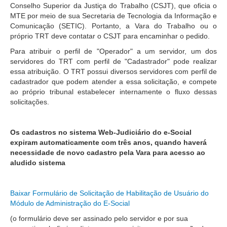
Conselho Superior da Justiça do Trabalho (CSJT), que oficia o
MTE por meio de sua Secretaria de Tecnologia da Informação e
Todas as Notícias
Comunicação (SETIC). Portanto, a Vara do Trabalho ou o
Buscar Notícias
próprio TRT deve contatar o CSJT para encaminhar o pedido.
Comunicados
Para atribuir o perfil de "Operador" a um servidor, um dos
servidores do TRT com perfil de "Cadastrador" pode realizar
Campanhas
essa atribuição. O TRT possui diversos servidores com perfil de
Galeria de Fotos
cadastrador que podem atender a essa solicitação, e compete
ao próprio tribunal estabelecer internamente o fluxo dessas
Redes Sociais
solicitações.
Fale com a Comunicação
Logomarca
Os cadastros no sistema Web-Judiciário do e-Social
expiram automaticamente com três anos, quando haverá
|
necessidade de novo cadastro pela Vara para acesso ao
Jurisprudência
aludido sistema
Consulta Jurisprudencial
Baixar Formulário de Solicitação de Habilitação de Usuário do
Falcão - Busca por Jurisprudência
Módulo de Administração do E-Social
Pangea - precedentes qualificados
(o formulário deve ser assinado pelo servidor e por sua
Súmulas