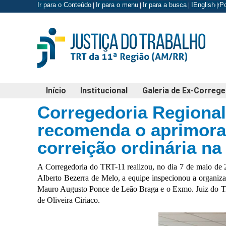
Ir para o Conteúdo
Ir para o menu
Ir para a busca
Ir para o r
English
P
|
|
|
|
Início
Institucional
Galeria de Ex-Correg
Corregedoria Regional
recomenda o aprimora
correição ordinária na
A Corregedoria do TRT-11 realizou, no dia 7 de maio de 
Alberto Bezerra de Melo, a equipe inspecionou a organizaçã
Mauro Augusto Ponce de Leão Braga e o Exmo. Juiz do Trab
de Oliveira Ciriaco.