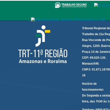
Tribunal Regional d
Trabalho da 11a Reg
Rua Visconde de Po
Alegre, 1265. Bairro
Praça 14 de Janeir
CEP: 69.020-130.
Manaus/AM.
CNPJ: 01.671.187/0
18
Horário de
funcionamento:
De Segunda a sexta
feira, das 7h30 às 
Telefone:
0800-923-