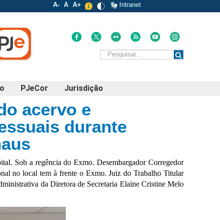
A-
A
A+
Intranet
po
PJeCor
Jurisdição
do acervo e
essuais durante
naus
pital. Sob a regência do Exmo. Desembargador Corregedor 
nal no local tem à frente o Exmo. Juiz do Trabalho Titular 
istrativa da Diretora de Secretaria Elaine Cristine Melo 