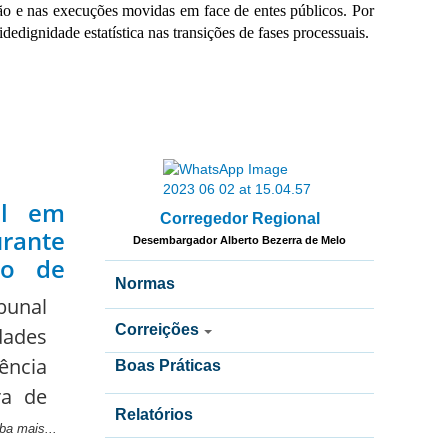
ão e nas execuções movidas em face de entes públicos. Por 
edignidade estatística nas transições de fases processuais.
al em
Corregedor Regional
rante
Desembargador Alberto Bezerra de Melo
ho de
Normas
bunal
Correições
dades
gência
Boas Práticas
ra de
Relatórios
ba mais...