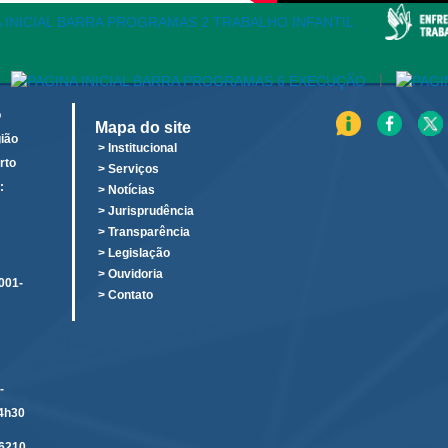
|
o
Mapa do site
ião
> Institucional
rto
> Serviços
:
> Notícias
o
> Jurisprudência
> Transparência
> Legislação
> Ouvidoria
001-
> Contato
-
14h30
6210