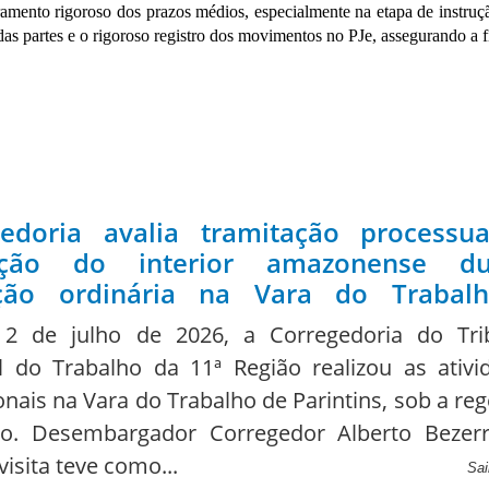
amento rigoroso dos prazos médios, especialmente na etapa de instruç
 partes e o rigoroso registro dos movimentos no PJe, assegurando a fid
gedoria avalia tramitação processu
dição do interior amazonense du
ição ordinária na Vara do Trabal
ins
2 de julho de 2026, a Corregedoria do Tri
l do Trabalho da 11ª Região realizou as ativi
onais na Vara do Trabalho de Parintins, sob a re
o. Desembargador Corregedor Alberto Bezer
visita teve como...
Sai