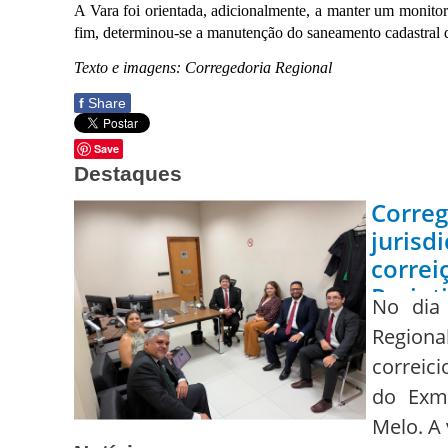
A Vara foi orientada, adicionalmente, a manter um monitor
fim, determinou-se a manutenção do saneamento cadastral das
Texto e imagens: Corregedoria Regional
f
Share
Save
Destaques
Corre
juris
corre
Parint
No dia 
Regiona
correici
do Exm
Melo. A 