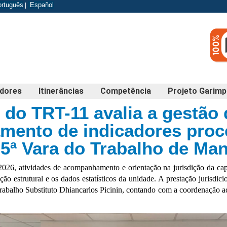
odapé
ortuguês
Español
|
edores
Itinerâncias
Competência
Projeto Garim
 do TRT-11 avalia a gestão 
mento de indicadores proc
 5ª Vara do Trabalho de Ma
2026, atividades de acompanhamento e orientação na jurisdição da ca
o estrutural e os dados estatísticos da unidade. A prestação jurisdicio
alho Substituto Dhiancarlos Picinin, contando com a coordenação admin