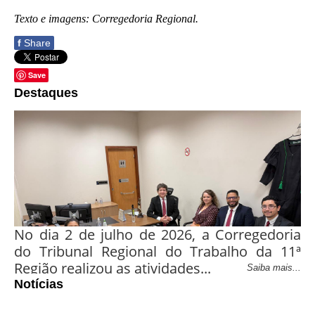
Texto e imagens: Corregedoria Regional.
f
Share
Save
Destaques
Corregedoria avalia
tramitação processual
em jurisdição do
interior amazonense
durante correição
ordinária na Vara do
No dia 2 de julho de 2026, a Corregedoria
Trabalho de Parintins
do Tribunal Regional do Trabalho da 11ª
Região realizou as atividades...
Saiba mais...
Notícias