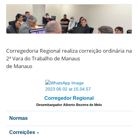
Desempenho e gestão de acervo são avaliados
Corregedoria Regional promove acompanhamento
Corregedoria Regional realiza correição ordinária na
durante correição ordinária na 3ª Vara do Trabalho
institucional durante correição
2ª Vara do Trabalho de Manaus
de Manaus
Corregedor Regional
Desembargador Alberto Bezerra de Melo
Normas
Correições