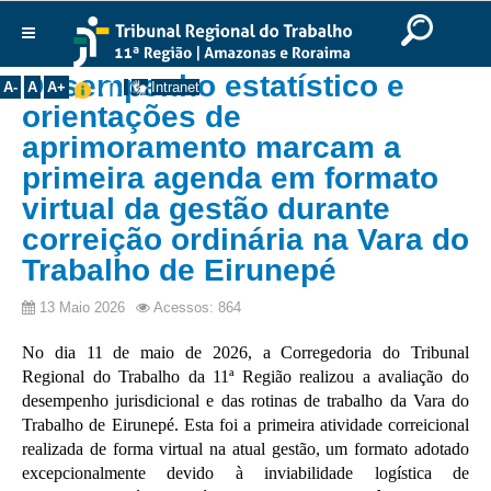
Ir para o Conteúdo
Ir para o menu
Ir para a busca
Ir para o rodapé
|
|
|
English
Português
Español
|
|
Início
Desempenho estatístico e
A-
A
A+
Intranet
Institucional
orientações de
Corregedor
aprimoramento marcam a
primeira agenda em formato
Juiz Auxiliar da Corregedoria
virtual da gestão durante
Diretor de Secretaria
correição ordinária na Vara do
Agenda dos Magistrados
Trabalho de Eirunepé
Sobre
13 Maio 2026
Acessos: 864
Galeria de Ex-Corregedores
No dia 11 de maio de 2026, a Corregedoria do Tribunal 
Itinerâncias
Regional do Trabalho da 11ª Região realizou a avaliação do 
desempenho jurisdicional e das rotinas de trabalho da Vara do 
Competência
Trabalho de Eirunepé. Esta foi a primeira atividade correicional 
Projeto Garimpo
realizada de forma virtual na atual gestão, um formato adotado 
excepcionalmente devido à inviabilidade logística de 