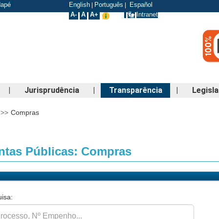
odapé
English
Português
Español
|
|
A-
A
A+
Intranet
|
Jurisprudência
|
Transparência
|
Legisl
>>
Compras
tas Públicas: Compras
isa: