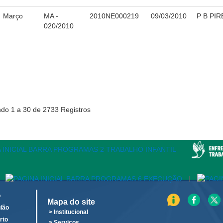
Março
MA -
2010NE000219
09/03/2010
P B PI
020/2010
do 1 a 30 de 2733 Registros
|
o
Mapa do site
ião
> Institucional
rto
> Serviços