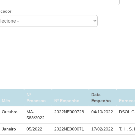
cedor:
Nº
Data
Mês
Processo
Nº Empenho
Empenho
Fornec
Outubro
MA-
2022NE000728
04/10/2022
DSOL C
588/2022
Janeiro
05/2022
2022NE000071
17/02/2022
T. H. S