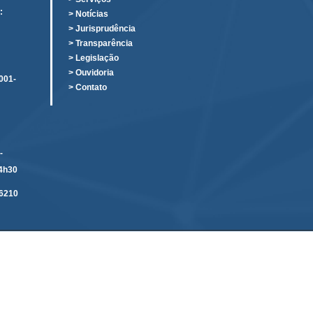
:
> Notícias
o
> Jurisprudência
> Transparência
> Legislação
> Ouvidoria
001-
> Contato
-
14h30
6210