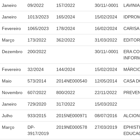
Janeiro
09/2022
157/2022
30/11/-0001
LAVINI
Janeiro
1013/2023
165/2024
15/02/2024
IDPROM
Fevereiro
1065/2023
178/2024
16/02/2024
CARISA
Março
173/2022
362/2022
31/03/2022
EDITOR
Dezembro
200/2022
30/11/-0001
ERA CO
INFORM
Fevereiro
32/2024
144/2024
15/02/2024
MÁRCIO
Maio
573/2014
2014NE000540
12/05/2014
CASA D
Novembro
607/2022
800/2022
22/11/2022
PREVEN
Janeiro
729/2020
317/2022
15/03/2022
Julho
933/2015
2015NE000971
08/07/2016
ALCION
Março
DP-
2019NE000578
27/03/2019
EPHIST
3917/2019
EDUCA