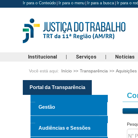
Ir para o Conteúdo
Ir para o menu
Ir para a busca
Ir para o r
|
|
|
Institucional
|
Serviços
|
Notícias
Você está aqui:
Início
>>
Transparência
>>
Aquisições
Portal da Transparência
Con
Gestão
Pesqu
Audiências e Sessões