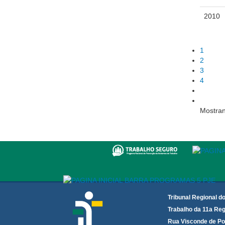
2010
1
2
3
4
Mostran
Tribunal Regional d
Trabalho da 11a Reg
Rua Visconde de Po