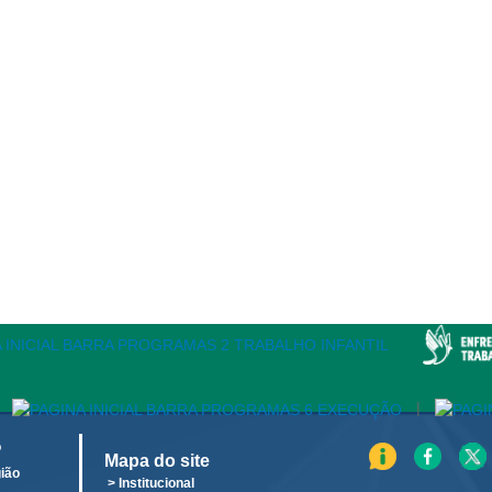
|
o
Mapa do site
ião
> Institucional