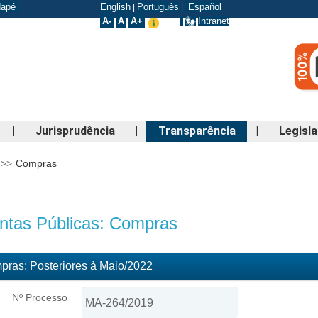
odapé
English
Português
Español
|
|
A-
A
A+
Intranet
|
Jurisprudência
|
Transparência
|
Legisl
>>
Compras
tas Públicas: Compras
ras: Posteriores à Maio/2022
Nº Processo