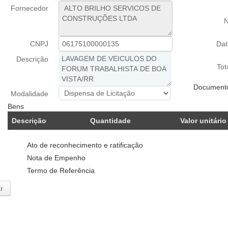
Fornecedor
N
CNPJ
Da
Descrição
Tot
Document
Modalidade
Bens
Descrição
Quantidade
Valor unitário
Ato de reconhecimento e ratificação
Nota de Empenho
Termo de Referência
r