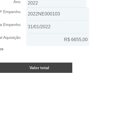
Ano
º Empenho
ta Empenho
al Aquisição
os
Valor total