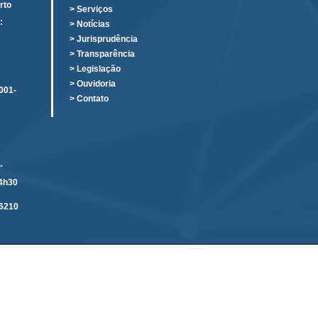
rto
> Serviços
:
> Notícias
o
> Jurisprudência
> Transparência
> Legislação
> Ouvidoria
001-
> Contato
-
14h30
6210