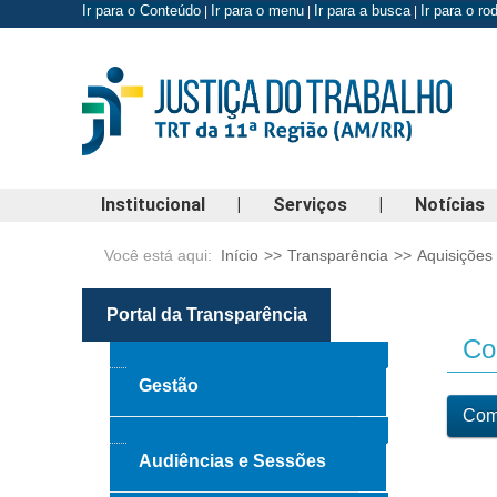
Ir para o Conteúdo
Ir para o menu
Ir para a busca
Ir para o r
|
|
|
Institucional
|
Serviços
|
Notícias
Você está aqui:
Início
>>
Transparência
>>
Aquisições
Portal da Transparência
Con
Gestão
Comp
Audiências e Sessões