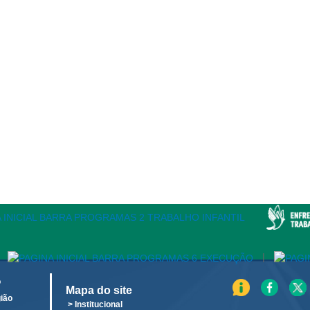
|
o
Mapa do site
ião
> Institucional