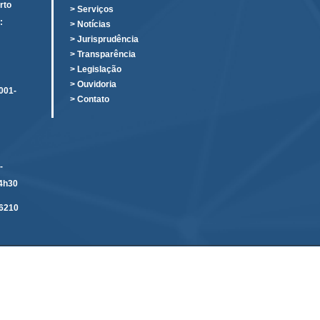
rto
> Serviços
:
> Notícias
o
> Jurisprudência
> Transparência
> Legislação
> Ouvidoria
001-
> Contato
-
14h30
6210