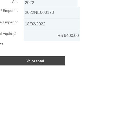
Ano
º Empenho
ta Empenho
al Aquisição
os
Valor total