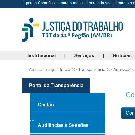
Ir para o Conteúdo
Ir para o menu
Ir para a busca
Ir para o r
|
|
|
Institucional
|
Serviços
|
Notícias
Você está aqui:
Início
>>
Transparência
>>
Aquisições
Portal da Transparência
Con
Gestão
Comp
Audiências e Sessões