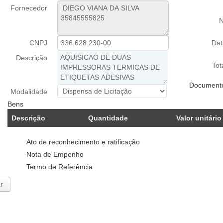
Fornecedor
N
CNPJ
Da
Descrição
Tot
Document
Modalidade
Bens
Descrição
Quantidade
Valor unitário
Ato de reconhecimento e ratificação
Nota de Empenho
Termo de Referência
r