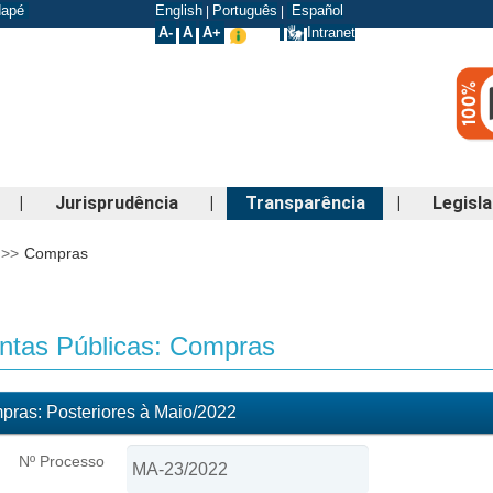
odapé
English
Português
Español
|
|
A-
A
A+
Intranet
|
Jurisprudência
|
Transparência
|
Legisl
>>
Compras
tas Públicas: Compras
ras: Posteriores à Maio/2022
Nº Processo