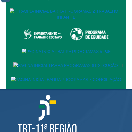
Servidores
Comitê de Segurança Permanente
Comitê de Combate ao Trabalho Infantil e de Estímulo à
Aprendizagem
Comitê de Incentivo à Participação Institucional Feminina
no âmbito do TRT-11
Comitê de Prevenção e Enfrentamento do Assédio
Moral, do Assédio Sexual e da Discriminação
|
Comissão Permanente de Gestão Socioambiental
Comitê Gestor do Plano de Contratações e Aquisições
no Âmbito do TRT11
Grupo Operacional do Centro de Inteligência
Comitê de Equidade de Raça, Gênero e Diversidade
Comitê PopRuaJud
Comissão de Justiça Itinerante
Comissão Permanente de Avaliação Documental