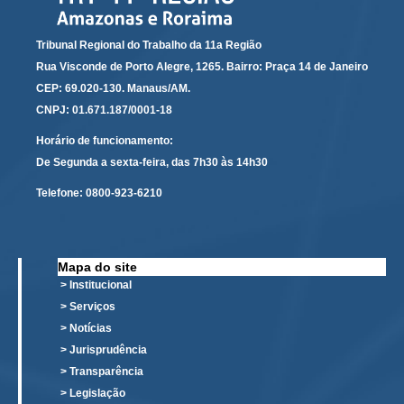
Automação e IA
Tribunal Regional do Trabalho da 11a Região
Governança
Rua Visconde de Porto Alegre, 1265. Bairro: Praça 14 de Janeiro
CEP: 69.020-130. Manaus/AM.
Governança de TI
CNPJ: 01.671.187/0001-18
Gestão Estratégica
Horário de funcionamento:
Governança das Contratações Obras
De Segunda a sexta-feira, das 7h30 às 14h30
Rede de Governança Colaborativa
Telefone:
0800-923-6210
Gestão de Riscos
Laboratório de Inovação
Assessoria de Governança de Gestão de Pessoas
Mapa do site
> Institucional
Sites Institucionais
> Serviços
> Notícias
Biblioteca
> Jurisprudência
Centro de Memória
> Transparência
Educação a distância
> Legislação