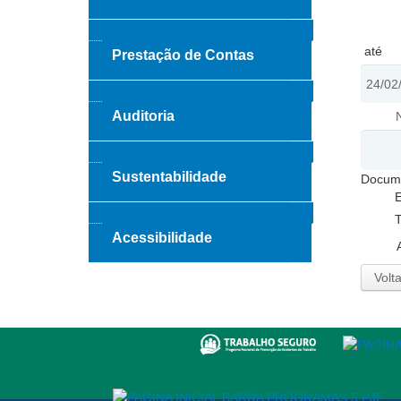
até
Prestação de Contas
Auditoria
Sustentabilidade
Docum
E
T
Acessibilidade
Volta