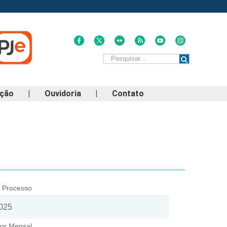
ação
|
Ouvidoria
|
Contato
 Processo
lor Mensal