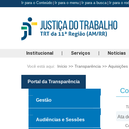
Ir para o Conteúdo
Ir para o menu
Ir para a busca
Ir para o r
|
|
|
Institucional
|
Serviços
|
Notícias
Você está aqui:
Início
>>
Transparência
>>
Aquisições
Portal da Transparência
Con
Gestão
T
Audiências e Sessões
Co