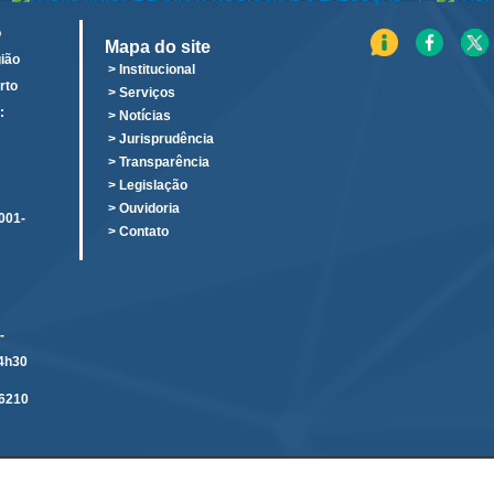
o
Mapa do site
ião
> Institucional
rto
> Serviços
:
> Notícias
o
> Jurisprudência
> Transparência
> Legislação
> Ouvidoria
001-
> Contato
-
14h30
6210