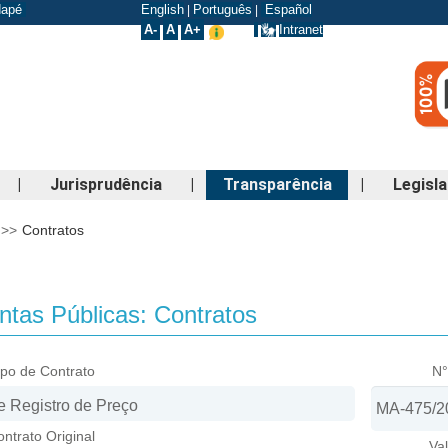
odapé
English
Português
Español
|
|
A-
A
A+
Intranet
|
Jurisprudência
|
Transparência
|
Legisl
>>
Contratos
tas Públicas: Contratos
ipo de Contrato
N°
ntrato Original
Va