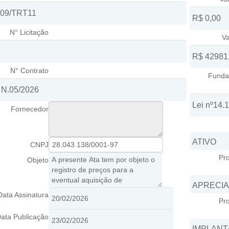
N° Licitação
Va
N° Contrato
Funda
Fornecedor
CNPJ
Pr
Objeto
Data Assinatura
Pr
ata Publicação