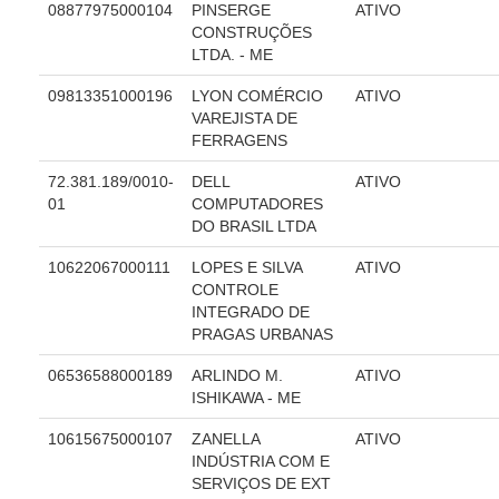
08877975000104
PINSERGE
ATIVO
Audiências e Sessões
CONSTRUÇÕES
LTDA. - ME
Calendário das Sessões da 1ª Turma 2026
09813351000196
LYON COMÉRCIO
ATIVO
Calendário de Sessões da 2ª Turma - 2026
VAREJISTA DE
Calendário das Sessões da 3ª Turma 2026
FERRAGENS
Calendário das Sessões do Pleno e Especializadas 2026
72.381.189/0010-
DELL
ATIVO
01
COMPUTADORES
Carta de Serviços ao Cidadão
DO BRASIL LTDA
Cartilhas
10622067000111
LOPES E SILVA
ATIVO
CONTROLE
Cadastro de Peritos, Tradutores e Intérpretes
INTEGRADO DE
Calendários
PRAGAS URBANAS
Calendário Geral
06536588000189
ARLINDO M.
ATIVO
ISHIKAWA - ME
Calendário de Eventos
Calendário de Eventos passados
10615675000107
ZANELLA
ATIVO
INDÚSTRIA COM E
Calendário das Sessões
SERVIÇOS DE EXT