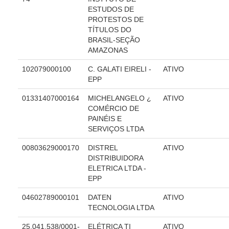
Automação e IA
ESTUDOS DE
PROTESTOS DE
TÍTULOS DO
Governança
BRASIL-SEÇÃO
AMAZONAS
Governança de TI
Gestão Estratégica
102079000100
C. GALATI EIRELI -
ATIVO
EPP
Governança das Contratações Obras
01331407000164
MICHELANGELO ¿
ATIVO
Rede de Governança Colaborativa
COMÉRCIO DE
Gestão de Riscos
PAINÉIS E
SERVIÇOS LTDA
Laboratório de Inovação
Assessoria de Governança de Gestão de Pessoas
00803629000170
DISTREL
ATIVO
DISTRIBUIDORA
ELETRICA LTDA -
Sites Institucionais
EPP
Biblioteca
04602789000101
DATEN
ATIVO
Centro de Memória
TECNOLOGIA LTDA
Educação a distância
25.041.538/0001-
ELÉTRICA TI
ATIVO