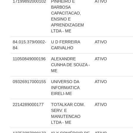
Juízes Substitutos
17199892000102
PINHEIRO E
ATIVO
BARBOSA
Diretores
CAPACITACAO,
ENSINO E
Comitês
APRENDIZAGEM
LTDA - ME
Comitê Gestor Regional do PJe
84.015.379/0002-
U D FERREIRA
ATIVO
Comitê Gestor Regional do e-Gestão e de Tabelas
84
CARVALHO
Processuais Unificadas
11050849000196
ALEXANDRE
ATIVO
Comitê do Datajud
CUNHA DE SOUZA -
Comissão Regional de Pesquisa Judiciária e Ciência de
ME
Dados
09326917000155
UNIVERSO DA
ATIVO
Comissão de Ética
INFORMATICA
Comitê de Priorização do Primeiro Grau
EIRELI-ME
Comissão de Uniformização de Jurisprudência
2214289000177
TOTALKAR COM.
ATIVO
SERV. E
Comitê de Gestão de Pessoas
MANUTENCAO
Comissão de Vitaliciamento
LTDA - ME
Comitê de Atenção Integral à Saúde de Magistrados e