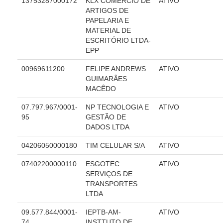
13753287000172
KLX COMÉRCIO DE
ATIVO
Servidores
ARTIGOS DE
PAPELARIA E
Comitê de Segurança Permanente
MATERIAL DE
Comitê de Combate ao Trabalho Infantil e de Estímulo à
ESCRITÓRIO LTDA-
Aprendizagem
EPP
Comitê de Incentivo à Participação Institucional Feminina
00969611200
FELIPE ANDREWS
ATIVO
no âmbito do TRT-11
GUIMARÂES
Comitê de Prevenção e Enfrentamento do Assédio
MACÊDO
Moral, do Assédio Sexual e da Discriminação
07.797.967/0001-
NP TECNOLOGIA E
ATIVO
Comissão Permanente de Gestão Socioambiental
95
GESTÃO DE
DADOS LTDA
Comitê Gestor do Plano de Contratações e Aquisições
no Âmbito do TRT11
04206050000180
TIM CELULAR S/A
ATIVO
Grupo Operacional do Centro de Inteligência
07402200000110
ESGOTEC
ATIVO
Comitê de Equidade de Raça, Gênero e Diversidade
SERVIÇOS DE
TRANSPORTES
Comitê PopRuaJud
LTDA
Comissão de Justiça Itinerante
09.577.844/0001-
IEPTB-AM-
ATIVO
Comissão Permanente de Avaliação Documental
74
INSTTUTO DE