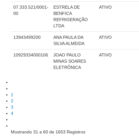
Calendário das Correições
07.333.521/0001-
ESTRELA DE
ATIVO
Calendário de Suspensão
00
BENFICA
REFRIGERAÇÃO
Calendário da Justiça Itinerante
LTDA
Certidões
13943499200
ANA PAULA DA
ATIVO
Concursos
SILVA ALMEIDA
Contas abertas em nome dos beneficiários
10929334000106
JOAO PAULO
ATIVO
Diários Eletrônicos
MINAS SOARES
ELETRÔNICA
e-Doc
Espaço do Servidor
Guias de recolhimento
1
Leilão Público
2
Mapa do site
3
4
META 9 do CNJ
Pauta Digital
Mostrando 31 a 60 de 1653 Registros