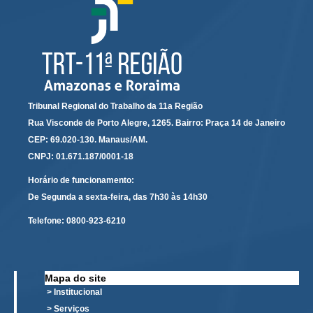
Protocolo Eletrônico
Suspensão e Prorrogação de Prazos
Busca Geral
Portal de Doações do TRT11
Estatísticas
Tribunal Regional do Trabalho da 11a Região
Pesquisa de metas Nacionais
Rua Visconde de Porto Alegre, 1265. Bairro: Praça 14 de Janeiro
Acessibilidade
CEP: 69.020-130. Manaus/AM.
Editais de Credenciamento
CNPJ: 01.671.187/0001-18
Pontos de Inclusão Digital
Horário de funcionamento:
Monitoramento do Serviços de TIC
De Segunda a sexta-feira, das 7h30 às 14h30
Conexão Inclusiva
Telefone:
0800-923-6210
Inscrições
Informe de Rendimentos - 2026
Mapa do site
|
> Institucional
> Serviços
Notícias