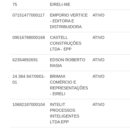
75
EIRELI-ME
Responsabilidade Socioambiental
Comissão Permanente de Acessibilidade e Inclusão
07151477000117
EMPORIO VERTICE
ATIVO
- EDITORA E
Escola Judicial
DISTRIBUIDORA.
Programa Trabalho Seguro
09516788000168
CASTELL
ATIVO
Coordenadoria de Saúde
CONSTRUÇÕES
LTDA - EPP
|
62354892691
EDSON ROBERTO
ATIVO
Serviços
RASIA
Ação Trabalhista (Atermação)
24.384.947/0001-
BRIMAX
ATIVO
01
COMÉRCIO E
Atermação On-line - Interior de Roraima
REPRESENTAÇÕES
Atermação On-line - Interior do Amazonas
- EIRELI
Agendamento de Reclamação Verbal
10682187000104
INTELIT
ATIVO
PROCESSOS
Glossário
INTELIGENTES
Consulta de Pautas
LTDA EPP
Atas de Sessões do Pleno