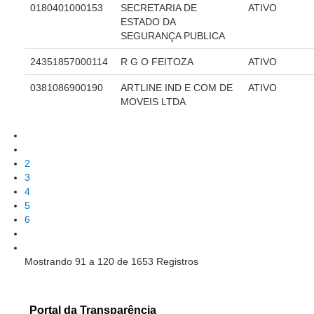
0180401000153
SECRETARIA DE
ATIVO
Audiências e Sessões
ESTADO DA
SEGURANÇA PUBLICA
Calendário das Sessões da 1ª Turma 2026
24351857000114
R G O FEITOZA
ATIVO
Calendário de Sessões da 2ª Turma - 2026
0381086900190
ARTLINE IND E COM DE
ATIVO
Calendário das Sessões da 3ª Turma 2026
MOVEIS LTDA
Calendário das Sessões do Pleno e Especializadas 2026
Carta de Serviços ao Cidadão
2
Cartilhas
3
Cadastro de Peritos, Tradutores e Intérpretes
4
5
Calendários
6
Calendário Geral
Calendário de Eventos
Mostrando 91 a 120 de 1653 Registros
Calendário de Eventos passados
Calendário das Sessões
Portal da Transparência