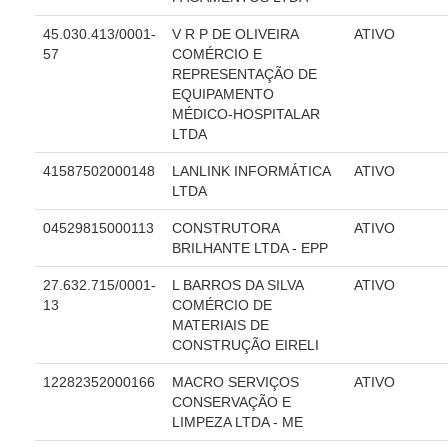
Responsabilidade Socioambiental
45.030.413/0001-
V R P DE OLIVEIRA
ATIVO
Comissão Permanente de Acessibilidade e Inclusão
57
COMÉRCIO E
REPRESENTAÇÃO DE
Escola Judicial
EQUIPAMENTO
Programa Trabalho Seguro
MÉDICO-HOSPITALAR
LTDA
Coordenadoria de Saúde
41587502000148
LANLINK INFORMÁTICA
ATIVO
|
LTDA
Serviços
04529815000113
CONSTRUTORA
ATIVO
BRILHANTE LTDA - EPP
Ação Trabalhista (Atermação)
27.632.715/0001-
L BARROS DA SILVA
ATIVO
Atermação On-line - Interior de Roraima
13
COMÉRCIO DE
Atermação On-line - Interior do Amazonas
MATERIAIS DE
CONSTRUÇÃO EIRELI
Agendamento de Reclamação Verbal
Glossário
12282352000166
MACRO SERVIÇOS
ATIVO
CONSERVAÇÃO E
Consulta de Pautas
LIMPEZA LTDA - ME
Atas de Sessões do Pleno