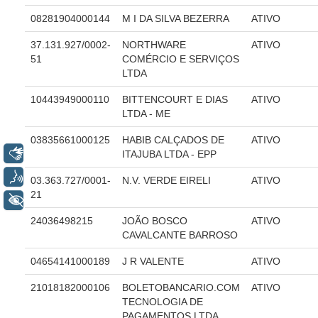
Automação e IA
08281904000144
M I DA SILVA BEZERRA
ATIVO
Governança
37.131.927/0002-
NORTHWARE
ATIVO
51
COMÉRCIO E SERVIÇOS
Governança de TI
LTDA
Gestão Estratégica
10443949000110
BITTENCOURT E DIAS
ATIVO
LTDA - ME
Governança das Contratações Obras
Rede de Governança Colaborativa
03835661000125
HABIB CALÇADOS DE
ATIVO
Libras
ITAJUBA LTDA - EPP
Gestão de Riscos
Voz
03.363.727/0001-
N.V. VERDE EIRELI
ATIVO
Laboratório de Inovação
21
+ Acessibilidade
Assessoria de Governança de Gestão de Pessoas
24036498215
JOÃO BOSCO
ATIVO
CAVALCANTE BARROSO
Sites Institucionais
04654141000189
J R VALENTE
ATIVO
Biblioteca
Centro de Memória
21018182000106
BOLETOBANCARIO.COM
ATIVO
TECNOLOGIA DE
Educação a distância
PAGAMENTOS LTDA