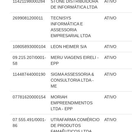
Juízes Substitutos
11421198000284
STONE DISTRIBUIDORA
ATIVO
DE INFORMÁTICA LTDA
Diretores
2699081200011
TECNISYS
ATIVO
INFORMÁTICA E
Comitês
ASSESSORIA
Comitê Gestor Regional do PJe
EMPRESARIAL LTDA
Comitê Gestor Regional do e-Gestão e de Tabelas
10805893000104
LEON HEIMER S/A
ATIVO
Processuais Unificadas
09.215.207/0001-
MERU VIAGENS EIRELI -
ATIVO
Comitê do Datajud
58
EPP
Comissão Regional de Pesquisa Judiciária e Ciência de
11448744000190
SIGMA ASSESSORIA &
ATIVO
Dados
CONSULTORIA LTDA -
Comissão de Ética
ME
Comitê de Priorização do Primeiro Grau
07781620000154
MORIAH
ATIVO
Comissão de Uniformização de Jurisprudência
EMPREENDIMENTOS
LTDA - EPP
Comitê de Gestão de Pessoas
07.555.491/0001-
UTRAFARMA COMÉRCIO
ATIVO
Comissão de Vitaliciamento
86
DE PRODUTOS
Comitê de Atenção Integral à Saúde de Magistrados e
FAMAÊUTICOS LTDA