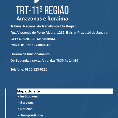
PJE
Plantão Judiciário
Cadastrar Processos
Tribunal Regional do Trabalho da 11a Região
Listar Processos
Rua Visconde de Porto Alegre, 1265. Bairro: Praça 14 de Janeiro
Portal Conciliação
CEP: 69.020-130. Manaus/AM.
CNPJ: 01.671.187/0001-18
Inscrição para mediação e conciliação – Cejusc 1º e 2º
grau
Horário de funcionamento:
Perguntas Frequentes
De Segunda a sexta-feira, das 7h30 às 14h30
Eventos
Telefone:
0800-923-6210
Portal Execução
Portal Proad
Mapa do site
Portal dos Precatórios e Requisições de
> Institucional
Pequeno Valor
> Serviços
> Notícias
Programa Aprendizagem
> Jurisprudência