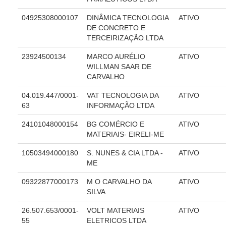
Servidores
04925308000107
DINÂMICA TECNOLOGIA
ATIVO
Comitê de Segurança Permanente
DE CONCRETO E
Comitê de Combate ao Trabalho Infantil e de Estímulo à
TERCEIRIZAÇÃO LTDA
Aprendizagem
23924500134
MARCO AURÉLIO
ATIVO
Comitê de Incentivo à Participação Institucional Feminina
WILLMAN SAAR DE
no âmbito do TRT-11
CARVALHO
Comitê de Prevenção e Enfrentamento do Assédio
04.019.447/0001-
VAT TECNOLOGIA DA
ATIVO
Moral, do Assédio Sexual e da Discriminação
63
INFORMAÇÃO LTDA
Comissão Permanente de Gestão Socioambiental
24101048000154
BG COMÉRCIO E
ATIVO
Comitê Gestor do Plano de Contratações e Aquisições
MATERIAIS- EIRELI-ME
no Âmbito do TRT11
10503494000180
S. NUNES & CIA LTDA -
ATIVO
Grupo Operacional do Centro de Inteligência
ME
Comitê de Equidade de Raça, Gênero e Diversidade
09322877000173
M O CARVALHO DA
ATIVO
Comitê PopRuaJud
SILVA
Comissão de Justiça Itinerante
26.507.653/0001-
VOLT MATERIAIS
ATIVO
Comissão Permanente de Avaliação Documental
55
ELETRICOS LTDA