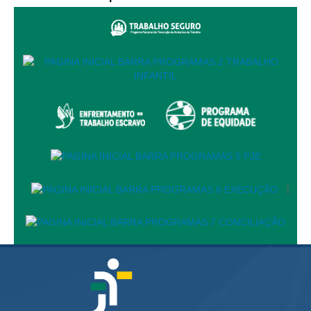
Calendário das Correições
Calendário de Suspensão
Calendário da Justiça Itinerante
Certidões
Concursos
Contas abertas em nome dos beneficiários
Diários Eletrônicos
e-Doc
Espaço do Servidor
|
Guias de recolhimento
Leilão Público
Mapa do site
META 9 do CNJ
Pauta Digital