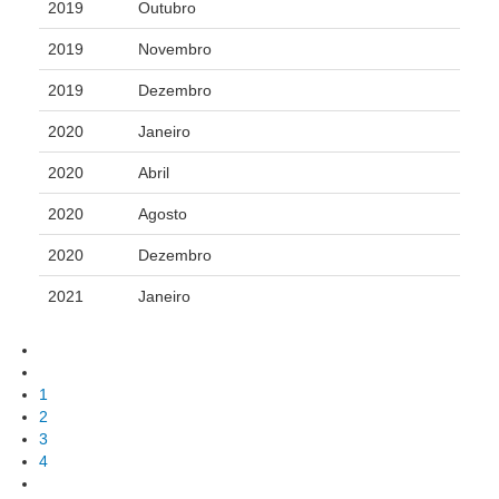
2019
Outubro
Automação e IA
2019
Novembro
Governança
2019
Dezembro
Governança de TI
2020
Janeiro
Gestão Estratégica
2020
Abril
Governança das Contratações Obras
2020
Agosto
Rede de Governança Colaborativa
Gestão de Riscos
2020
Dezembro
Laboratório de Inovação
2021
Janeiro
Assessoria de Governança de Gestão de Pessoas
Sites Institucionais
1
Biblioteca
2
3
Centro de Memória
4
Educação a distância