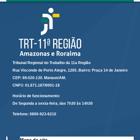
Audiências e Sessões
Calendário das Sessões da 1ª Turma 2026
Calendário de Sessões da 2ª Turma - 2026
Calendário das Sessões da 3ª Turma 2026
Calendário das Sessões do Pleno e Especializadas 2026
Carta de Serviços ao Cidadão
Tribunal Regional do Trabalho da 11a Região
Rua Visconde de Porto Alegre, 1265. Bairro: Praça 14 de Janeiro
Cartilhas
CEP: 69.020-130. Manaus/AM.
Cadastro de Peritos, Tradutores e Intérpretes
CNPJ: 01.671.187/0001-18
Calendários
Horário de funcionamento:
Calendário Geral
De Segunda a sexta-feira, das 7h30 às 14h30
Calendário de Eventos
Telefone:
0800-923-6210
Calendário de Eventos passados
Calendário das Sessões
Mapa do site