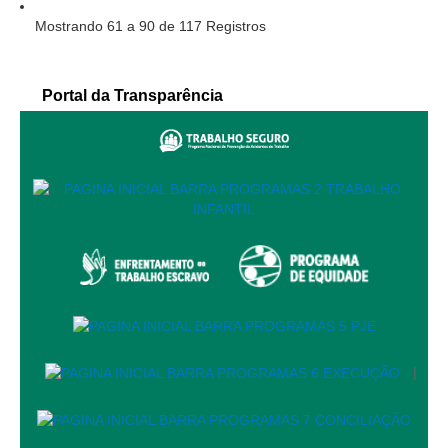
Responsabilidade Socioambiental
Mostrando 61 a 90 de 117 Registros
Comissão Permanente de Acessibilidade e Inclusão
Escola Judicial
Portal da Transparência
Programa Trabalho Seguro
Coordenadoria de Saúde
|
Serviços
Ação Trabalhista (Atermação)
Atermação On-line - Interior de Roraima
Atermação On-line - Interior do Amazonas
Agendamento de Reclamação Verbal
|
Glossário
Consulta de Pautas
Atas de Sessões do Pleno