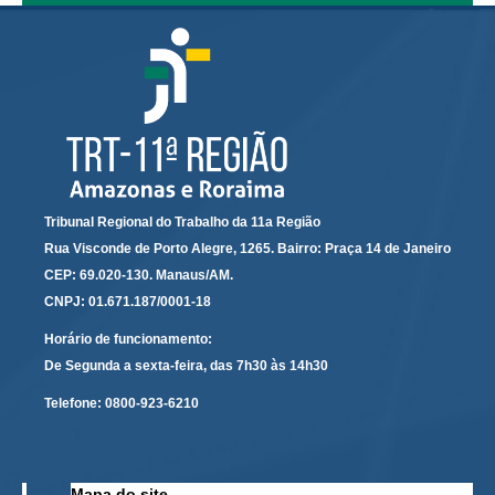
Audiências e Sessões
Calendário das Sessões da 1ª Turma 2026
Calendário de Sessões da 2ª Turma - 2026
Calendário das Sessões da 3ª Turma 2026
Calendário das Sessões do Pleno e Especializadas 2026
Carta de Serviços ao Cidadão
Tribunal Regional do Trabalho da 11a Região
Rua Visconde de Porto Alegre, 1265. Bairro: Praça 14 de Janeiro
Cartilhas
CEP: 69.020-130. Manaus/AM.
Cadastro de Peritos, Tradutores e Intérpretes
CNPJ: 01.671.187/0001-18
Calendários
Horário de funcionamento:
Calendário Geral
De Segunda a sexta-feira, das 7h30 às 14h30
Calendário de Eventos
Telefone:
0800-923-6210
Calendário de Eventos passados
Calendário das Sessões
Mapa do site