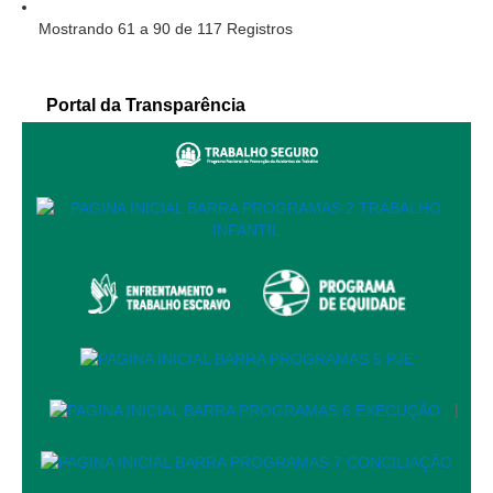
Responsabilidade Socioambiental
Mostrando 61 a 90 de 117 Registros
Comissão Permanente de Acessibilidade e Inclusão
Escola Judicial
Portal da Transparência
Programa Trabalho Seguro
Coordenadoria de Saúde
|
Serviços
Ação Trabalhista (Atermação)
Atermação On-line - Interior de Roraima
Atermação On-line - Interior do Amazonas
Agendamento de Reclamação Verbal
|
Glossário
Consulta de Pautas
Atas de Sessões do Pleno