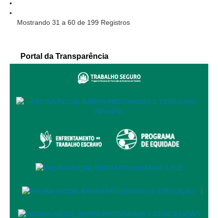
Responsabilidade Socioambiental
Mostrando 31 a 60 de 199 Registros
Comissão Permanente de Acessibilidade e Inclusão
Escola Judicial
Programa Trabalho Seguro
Portal da Transparência
Coordenadoria de Saúde
|
Serviços
Ação Trabalhista (Atermação)
Atermação On-line - Interior de Roraima
Atermação On-line - Interior do Amazonas
Agendamento de Reclamação Verbal
Glossário
|
Consulta de Pautas
Atas de Sessões do Pleno