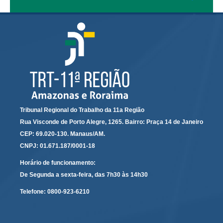
Audiências e Sessões
Calendário das Sessões da 1ª Turma 2026
Calendário de Sessões da 2ª Turma - 2026
Calendário das Sessões da 3ª Turma 2026
Calendário das Sessões do Pleno e Especializadas 2026
Carta de Serviços ao Cidadão
Tribunal Regional do Trabalho da 11a Região
Cartilhas
Rua Visconde de Porto Alegre, 1265. Bairro: Praça 14 de Janeiro
Cadastro de Peritos, Tradutores e Intérpretes
CEP: 69.020-130. Manaus/AM.
CNPJ: 01.671.187/0001-18
Calendários
Horário de funcionamento:
Calendário Geral
De Segunda a sexta-feira, das 7h30 às 14h30
Calendário de Eventos
Telefone:
0800-923-6210
Calendário de Eventos passados
Calendário das Sessões