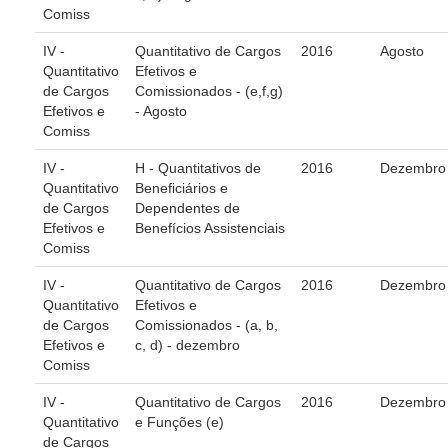
Servidores
Comiss
Comitê de Segurança Permanente
IV -
Quantitativo de Cargos
2016
Agosto
Quantitativo
Efetivos e
Comitê de Combate ao Trabalho Infantil e de Estímulo à
de Cargos
Comissionados - (e,f,g)
Aprendizagem
Efetivos e
- Agosto
Comitê de Incentivo à Participação Institucional Feminina
Comiss
no âmbito do TRT-11
IV -
H - Quantitativos de
2016
Dezembro
Comitê de Prevenção e Enfrentamento do Assédio
Quantitativo
Beneficiários e
Moral, do Assédio Sexual e da Discriminação
de Cargos
Dependentes de
Comissão Permanente de Gestão Socioambiental
Efetivos e
Benefícios Assistenciais
Comiss
Comitê Gestor do Plano de Contratações e Aquisições
no Âmbito do TRT11
IV -
Quantitativo de Cargos
2016
Dezembro
Quantitativo
Efetivos e
Grupo Operacional do Centro de Inteligência
de Cargos
Comissionados - (a, b,
Comitê de Equidade de Raça, Gênero e Diversidade
Efetivos e
c, d) - dezembro
Comiss
Comitê PopRuaJud
Comissão de Justiça Itinerante
IV -
Quantitativo de Cargos
2016
Dezembro
Quantitativo
e Funções (e)
Comissão Permanente de Avaliação Documental
de Cargos