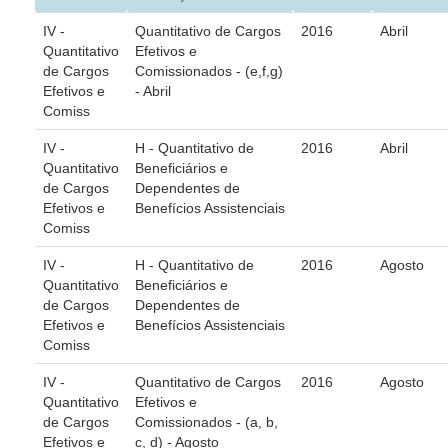
Juízes Substitutos
IV -
Quantitativo de Cargos
2016
Abril
Diretores
Quantitativo
Efetivos e
de Cargos
Comissionados - (e,f,g)
Comitês
Efetivos e
- Abril
Comiss
Comitê Gestor Regional do PJe
IV -
H - Quantitativo de
2016
Abril
Comitê Gestor Regional do e-Gestão e de Tabelas
Quantitativo
Beneficiários e
Processuais Unificadas
de Cargos
Dependentes de
Comitê do Datajud
Efetivos e
Benefícios Assistenciais
Comiss
Comissão Regional de Pesquisa Judiciária e Ciência de
Dados
IV -
H - Quantitativo de
2016
Agosto
Comissão de Ética
Quantitativo
Beneficiários e
de Cargos
Dependentes de
Comitê de Priorização do Primeiro Grau
Efetivos e
Benefícios Assistenciais
Comiss
Comissão de Uniformização de Jurisprudência
Comitê de Gestão de Pessoas
IV -
Quantitativo de Cargos
2016
Agosto
Quantitativo
Efetivos e
Comissão de Vitaliciamento
de Cargos
Comissionados - (a, b,
Comitê de Atenção Integral à Saúde de Magistrados e
Efetivos e
c, d) - Agosto