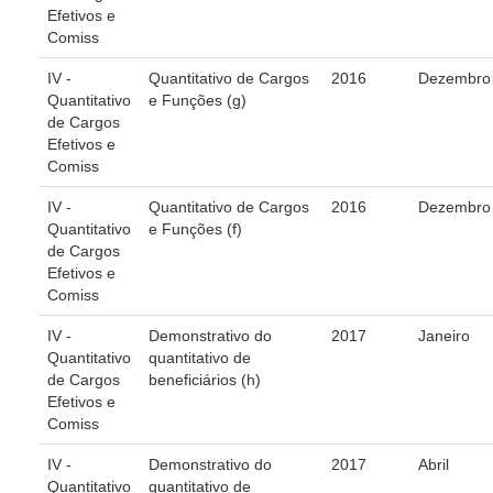
Efetivos e
Automação e IA
Comiss
Governança
IV -
Quantitativo de Cargos
2016
Dezembro
Quantitativo
e Funções (g)
Governança de TI
de Cargos
Gestão Estratégica
Efetivos e
Comiss
Governança das Contratações Obras
IV -
Quantitativo de Cargos
2016
Dezembro
Rede de Governança Colaborativa
Quantitativo
e Funções (f)
Gestão de Riscos
de Cargos
Efetivos e
Laboratório de Inovação
Comiss
Assessoria de Governança de Gestão de Pessoas
IV -
Demonstrativo do
2017
Janeiro
Quantitativo
quantitativo de
Sites Institucionais
de Cargos
beneficiários (h)
Efetivos e
Biblioteca
Comiss
Centro de Memória
IV -
Demonstrativo do
2017
Abril
Educação a distância
Quantitativo
quantitativo de