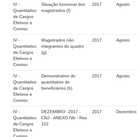
Calendário das Correições
IV -
Situação funcional dos
2017
Agosto
Quantitativo
magistrados (f)
Calendário de Suspensão
de Cargos
Calendário da Justiça Itinerante
Efetivos e
Comiss
Certidões
Concursos
IV -
Magistrados não
2017
Agosto
Quantitativo
integrantes do quadro
Contas abertas em nome dos beneficiários
de Cargos
(g)
Diários Eletrônicos
Efetivos e
Comiss
e-Doc
IV -
Demonstrativo do
2017
Agosto
Espaço do Servidor
Quantitativo
quantitativo de
Guias de recolhimento
de Cargos
beneficiários (h)
Efetivos e
Leilão Público
Comiss
Mapa do site
IV -
DEZEMBRO -2017 -
2017
Dezembro
Quantitativo
CNJ - ANEXO IVe - Res
META 9 do CNJ
de Cargos
102
Efetivos e
Pauta Digital
Comiss