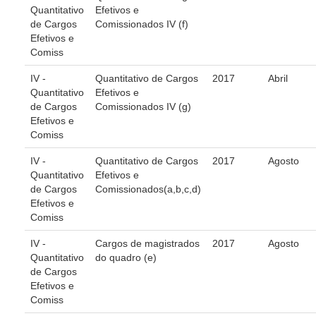
Quantitativo
Efetivos e
Audiências e Sessões
de Cargos
Comissionados IV (f)
Efetivos e
Calendário das Sessões da 1ª Turma 2026
Comiss
Calendário de Sessões da 2ª Turma - 2026
IV -
Quantitativo de Cargos
2017
Abril
Calendário das Sessões da 3ª Turma 2026
Quantitativo
Efetivos e
de Cargos
Comissionados IV (g)
Calendário das Sessões do Pleno e Especializadas 2026
Efetivos e
Comiss
Carta de Serviços ao Cidadão
IV -
Quantitativo de Cargos
2017
Agosto
Cartilhas
Quantitativo
Efetivos e
Cadastro de Peritos, Tradutores e Intérpretes
de Cargos
Comissionados(a,b,c,d)
Efetivos e
Calendários
Comiss
Calendário Geral
IV -
Cargos de magistrados
2017
Agosto
Calendário de Eventos
Quantitativo
do quadro (e)
de Cargos
Calendário de Eventos passados
Efetivos e
Calendário das Sessões
Comiss