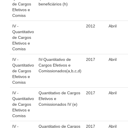
de Cargos
beneficiários (h)
Responsabilidade Socioambiental
Efetivos e
Comissão Permanente de Acessibilidade e Inclusão
Comiss
Escola Judicial
IV -
2012
Abril
Programa Trabalho Seguro
Quantitativo
de Cargos
Coordenadoria de Saúde
Efetivos e
Comiss
|
IV -
IV-Quantitativo de
2017
Abril
Serviços
Quantitativo
Cargos Efetivos e
de Cargos
Comissionados(a,b,c,d)
Ação Trabalhista (Atermação)
Efetivos e
Comiss
Atermação On-line - Interior de Roraima
Atermação On-line - Interior do Amazonas
IV -
Quantitativo de Cargos
2017
Abril
Quantitativo
Efetivos e
Agendamento de Reclamação Verbal
de Cargos
Comissionados IV (e)
Glossário
Efetivos e
Comiss
Consulta de Pautas
IV -
Quantitativo de Cargos
2017
Abril
Atas de Sessões do Pleno