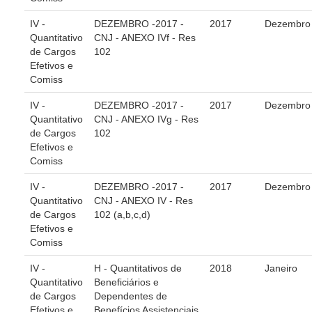
PJE
IV -
DEZEMBRO -2017 -
2017
Dezembro
Plantão Judiciário
Quantitativo
CNJ - ANEXO IVf - Res
de Cargos
102
Cadastrar Processos
Efetivos e
Listar Processos
Comiss
Portal Conciliação
IV -
DEZEMBRO -2017 -
2017
Dezembro
Quantitativo
CNJ - ANEXO IVg - Res
Inscrição para mediação e conciliação – Cejusc 1º e 2º
de Cargos
102
grau
Efetivos e
Perguntas Frequentes
Comiss
Eventos
IV -
DEZEMBRO -2017 -
2017
Dezembro
Portal Execução
Quantitativo
CNJ - ANEXO IV - Res
de Cargos
102 (a,b,c,d)
Portal Proad
Efetivos e
Comiss
Portal dos Precatórios e Requisições de
IV -
H - Quantitativos de
2018
Janeiro
Pequeno Valor
Quantitativo
Beneficiários e
Programa Aprendizagem
de Cargos
Dependentes de
Efetivos e
Benefícios Assistenciais