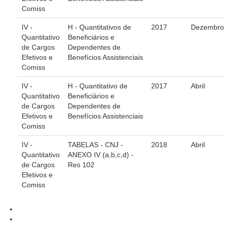
Protocolo Eletrônico
Comiss
Suspensão e Prorrogação de Prazos
IV -
H - Quantitativos de
2017
Dezembro
Busca Geral
Quantitativo
Beneficiários e
Portal de Doações do TRT11
de Cargos
Dependentes de
Efetivos e
Benefícios Assistenciais
Estatísticas
Comiss
Pesquisa de metas Nacionais
IV -
H - Quantitativo de
2017
Abril
Acessibilidade
Quantitativo
Beneficiários e
de Cargos
Dependentes de
Editais de Credenciamento
Efetivos e
Benefícios Assistenciais
Pontos de Inclusão Digital
Comiss
Monitoramento do Serviços de TIC
IV -
TABELAS - CNJ -
2018
Abril
Quantitativo
ANEXO IV (a,b,c,d) -
Conexão Inclusiva
de Cargos
Res 102
Inscrições
Efetivos e
Comiss
Informe de Rendimentos - 2026
|
Notícias