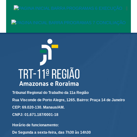
|
Precedentes e Ações Coletivas
Centro de Inteligência
Unidade de Monitoramento e Fiscalização - UMF
Assédio Eleitoral
|
Transparência
Portal Transparência
Gestão
Audiências e Sessões
Tribunal Regional do Trabalho da 11a Região
Serviço de Informação ao Cidadão
Rua Visconde de Porto Alegre, 1265. Bairro: Praça 14 de Janeiro
CEP: 69.020-130. Manaus/AM.
Ouvidoria
CNPJ: 01.671.187/0001-18
Tecnologia da Informação e Comunicação
Horário de funcionamento:
De Segunda a sexta-feira, das 7h30 às 14h30
Gestão Orcamentária