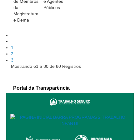
de Membros
e Agentes
Calendário das Correições
da
Públicos
Calendário de Suspensão
Magistratura
e Dema
Calendário da Justiça Itinerante
Certidões
Concursos
1
Contas abertas em nome dos beneficiários
2
Diários Eletrônicos
3
Mostrando 61 a 80 de 80 Registros
e-Doc
Espaço do Servidor
Portal da Transparência
Guias de recolhimento
Leilão Público
Mapa do site
META 9 do CNJ
Pauta Digital