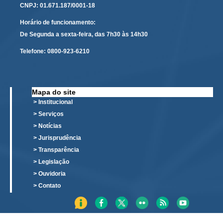
Protocolo Eletrônico
CNPJ: 01.671.187/0001-18
Suspensão e Prorrogação de Prazos
Horário de funcionamento:
Busca Geral
De Segunda a sexta-feira, das 7h30 às 14h30
Portal de Doações do TRT11
Telefone:
0800-923-6210
Estatísticas
Pesquisa de metas Nacionais
Mapa do site
Acessibilidade
> Institucional
Editais de Credenciamento
> Serviços
Pontos de Inclusão Digital
> Notícias
> Jurisprudência
Monitoramento do Serviços de TIC
> Transparência
Conexão Inclusiva
> Legislação
Inscrições
> Ouvidoria
Informe de Rendimentos - 2026
> Contato
|
Notícias