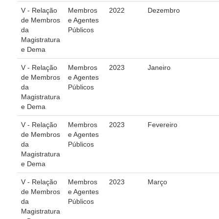
Servidores
V - Relação
Membros
2022
Dezembro
de Membros
e Agentes
Comitê de Segurança Permanente
da
Públicos
Comitê de Combate ao Trabalho Infantil e de Estímulo à
Magistratura
Aprendizagem
e Dema
Comitê de Incentivo à Participação Institucional Feminina
V - Relação
Membros
2023
Janeiro
no âmbito do TRT-11
de Membros
e Agentes
Comitê de Prevenção e Enfrentamento do Assédio
da
Públicos
Moral, do Assédio Sexual e da Discriminação
Magistratura
e Dema
Comissão Permanente de Gestão Socioambiental
V - Relação
Membros
2023
Fevereiro
Comitê Gestor do Plano de Contratações e Aquisições
de Membros
e Agentes
no Âmbito do TRT11
da
Públicos
Grupo Operacional do Centro de Inteligência
Magistratura
e Dema
Comitê de Equidade de Raça, Gênero e Diversidade
Comitê PopRuaJud
V - Relação
Membros
2023
Março
de Membros
e Agentes
Comissão de Justiça Itinerante
da
Públicos
Comissão Permanente de Avaliação Documental
Magistratura