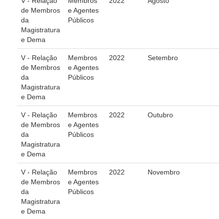
V - Relação
Membros
2022
Agosto
Juízes Substitutos
de Membros
e Agentes
Diretores
da
Públicos
Magistratura
e Dema
Comitês
V - Relação
Membros
2022
Setembro
Comitê Gestor Regional do PJe
de Membros
e Agentes
Comitê Gestor Regional do e-Gestão e de Tabelas
da
Públicos
Processuais Unificadas
Magistratura
e Dema
Comitê do Datajud
Comissão Regional de Pesquisa Judiciária e Ciência de
V - Relação
Membros
2022
Outubro
Dados
de Membros
e Agentes
da
Públicos
Comissão de Ética
Magistratura
Comitê de Priorização do Primeiro Grau
e Dema
Comissão de Uniformização de Jurisprudência
V - Relação
Membros
2022
Novembro
de Membros
e Agentes
Comitê de Gestão de Pessoas
da
Públicos
Comissão de Vitaliciamento
Magistratura
e Dema
Comitê de Atenção Integral à Saúde de Magistrados e