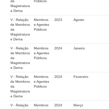
da
Públicos
Magistratura
Audiências e Sessões
e Dema
Calendário das Sessões da 1ª Turma 2026
V - Relação
Membros
2023
Agosto
Calendário de Sessões da 2ª Turma - 2026
de Membros
e Agentes
da
Públicos
Calendário das Sessões da 3ª Turma 2026
Magistratura
Calendário das Sessões do Pleno e Especializadas 2026
e Dema
Carta de Serviços ao Cidadão
V - Relação
Membros
2024
Janeiro
de Membros
e Agentes
Cartilhas
da
Públicos
Magistratura
Cadastro de Peritos, Tradutores e Intérpretes
e Dema
Calendários
V - Relação
Membros
2024
Fevereiro
Calendário Geral
de Membros
e Agentes
da
Públicos
Calendário de Eventos
Magistratura
Calendário de Eventos passados
e Dema
Calendário das Sessões
V - Relação
Membros
2024
Março