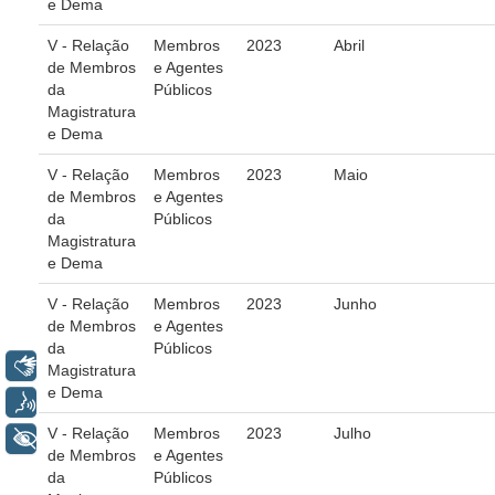
e Dema
Automação e IA
V - Relação
Membros
2023
Abril
de Membros
e Agentes
Governança
da
Públicos
Governança de TI
Magistratura
e Dema
Gestão Estratégica
V - Relação
Membros
2023
Maio
Governança das Contratações Obras
de Membros
e Agentes
Rede de Governança Colaborativa
da
Públicos
Magistratura
Gestão de Riscos
e Dema
Laboratório de Inovação
V - Relação
Membros
2023
Junho
Assessoria de Governança de Gestão de Pessoas
de Membros
e Agentes
da
Públicos
Libras
Sites Institucionais
Magistratura
e Dema
Voz
Biblioteca
V - Relação
Membros
2023
Julho
+ Acessibilidade
Centro de Memória
de Membros
e Agentes
da
Públicos
Educação a distância