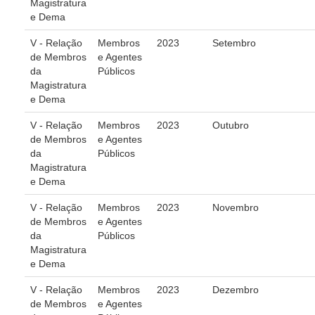
Magistratura
Responsabilidade Socioambiental
e Dema
Comissão Permanente de Acessibilidade e Inclusão
V - Relação
Membros
2023
Setembro
Escola Judicial
de Membros
e Agentes
da
Públicos
Programa Trabalho Seguro
Magistratura
Coordenadoria de Saúde
e Dema
|
V - Relação
Membros
2023
Outubro
de Membros
e Agentes
Serviços
da
Públicos
Magistratura
e Dema
Ação Trabalhista (Atermação)
Atermação On-line - Interior de Roraima
V - Relação
Membros
2023
Novembro
de Membros
e Agentes
Atermação On-line - Interior do Amazonas
da
Públicos
Agendamento de Reclamação Verbal
Magistratura
e Dema
Glossário
V - Relação
Membros
2023
Dezembro
Consulta de Pautas
de Membros
e Agentes
Atas de Sessões do Pleno