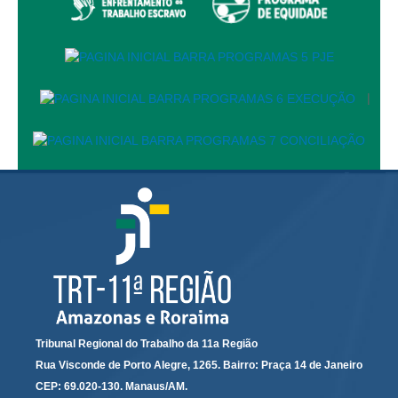
PJE
Plantão Judiciário
Cadastrar Processos
Listar Processos
|
Portal Conciliação
Inscrição para mediação e conciliação – Cejusc 1º e 2º
grau
Perguntas Frequentes
Eventos
Portal Execução
Portal Proad
Portal dos Precatórios e Requisições de
Pequeno Valor
Tribunal Regional do Trabalho da 11a Região
Rua Visconde de Porto Alegre, 1265. Bairro: Praça 14 de Janeiro
Programa Aprendizagem
CEP: 69.020-130. Manaus/AM.