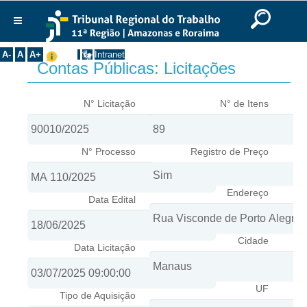
Ir para o Conteúdo
Ir para o menu
Ir para a busca
Ir para o rodapé
|
|
|
English
Português
Español
|
|
Institucional
A-
A
A+
Intranet
Contas Públicas: Licitações
Histórico
Presidência
N° Licitação
N° de Itens
Corregedoria
Composição
N° Processo
Registro de Preço
Desembargadores
Seções Especializadas
Endereço
Data Edital
Turmas
Varas do Trabalho
Cidade
Juízes Manaus
Data Licitação
Juízes Roraima
Juízes Interior
UF
Tipo de Aquisição