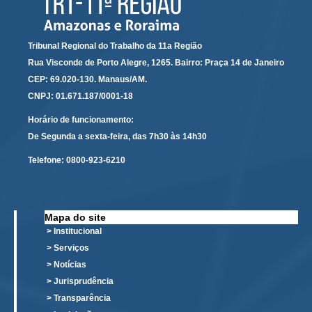
Responsabilidade Socioambiental
Comissão Permanente de Acessibilidade e Inclusão
Tribunal Regional do Trabalho da 11a Região
Escola Judicial
Rua Visconde de Porto Alegre, 1265. Bairro: Praça 14 de Janeiro
Programa Trabalho Seguro
CEP: 69.020-130. Manaus/AM.
CNPJ: 01.671.187/0001-18
Coordenadoria de Saúde
Horário de funcionamento:
|
De Segunda a sexta-feira, das 7h30 às 14h30
Serviços
Telefone:
0800-923-6210
Ação Trabalhista (Atermação)
Atermação On-line - Interior de Roraima
Mapa do site
Atermação On-line - Interior do Amazonas
> Institucional
Agendamento de Reclamação Verbal
> Serviços
> Notícias
Glossário
> Jurisprudência
Consulta de Pautas
> Transparência
Atas de Sessões do Pleno