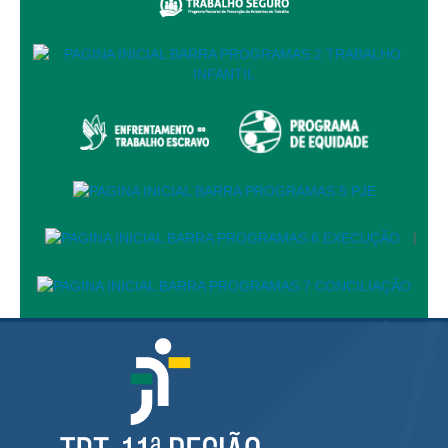
Automação e IA
Governança
Governança de TI
Gestão Estratégica
Governança das Contratações Obras
Rede de Governança Colaborativa
Gestão de Riscos
|
Laboratório de Inovação
Assessoria de Governança de Gestão de Pessoas
Sites Institucionais
Biblioteca
Centro de Memória
Educação a distância