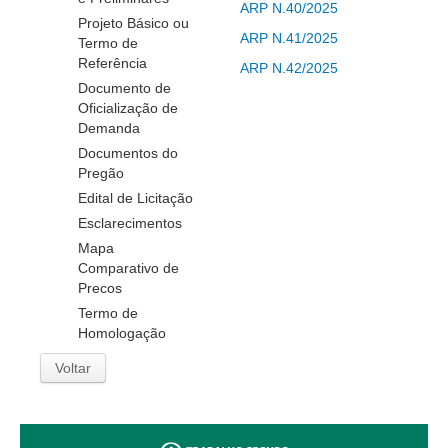
ARP N.40/2025
Servidores
Projeto Básico ou
ARP N.41/2025
Comitê de Segurança Permanente
Termo de
Referência
ARP N.42/2025
Comitê de Combate ao Trabalho Infantil e de Estímulo à
Documento de
Aprendizagem
Oficialização de
Comitê de Incentivo à Participação Institucional Feminina
Demanda
no âmbito do TRT-11
Documentos do
Pregão
Comitê de Prevenção e Enfrentamento do Assédio
Moral, do Assédio Sexual e da Discriminação
Edital de Licitação
Esclarecimentos
Comissão Permanente de Gestão Socioambiental
Mapa
Comitê Gestor do Plano de Contratações e Aquisições
Comparativo de
no Âmbito do TRT11
Precos
Grupo Operacional do Centro de Inteligência
Termo de
Homologação
Comitê de Equidade de Raça, Gênero e Diversidade
Voltar
Comitê PopRuaJud
Comissão de Justiça Itinerante
Comissão Permanente de Avaliação Documental