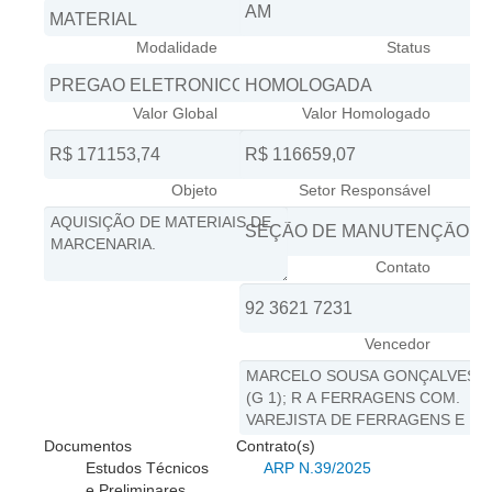
Juízes Substitutos
Diretores
Modalidade
Status
Comitês
Valor Global
Valor Homologado
Comitê Gestor Regional do PJe
Comitê Gestor Regional do e-Gestão e de Tabelas
Processuais Unificadas
Objeto
Setor Responsável
Comitê do Datajud
Comissão Regional de Pesquisa Judiciária e Ciência de
Contato
Dados
Comissão de Ética
Vencedor
Comitê de Priorização do Primeiro Grau
Comissão de Uniformização de Jurisprudência
Comitê de Gestão de Pessoas
Documentos
Contrato(s)
Comissão de Vitaliciamento
Estudos Técnicos
ARP N.39/2025
Comitê de Atenção Integral à Saúde de Magistrados e
e Preliminares