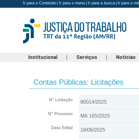
Ir para o Conteúdo
Ir para o menu
Ir para a busca
Ir para o r
|
|
|
Institucional
|
Serviços
|
Notícias
Contas Públicas: Licitações
N° Licitação
N° Processo
Data Edital