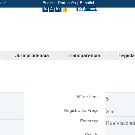
odapé
English
Português
Español
|
|
A-
A
A+
Intranet
|
Jurisprudência
|
Transparência
|
Legisl
N° de Itens
Registro de Preço
Endereço
Cidade