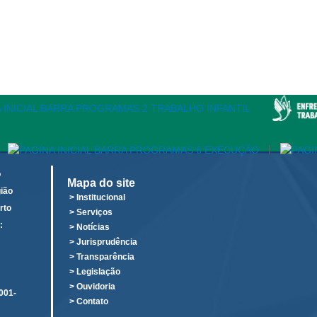
|
o
Mapa do site
ião
> Institucional
rto
> Serviços
:
> Notícias
o
> Jurisprudência
> Transparência
> Legislação
> Ouvidoria
001-
> Contato