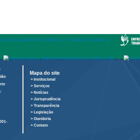
|
o
Mapa do site
ião
> Institucional
rto
> Serviços
:
> Notícias
o
> Jurisprudência
> Transparência
> Legislação
> Ouvidoria
001-
> Contato