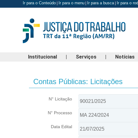
Ir para o Conteúdo
Ir para o menu
Ir para a busca
Ir para o r
|
|
|
Institucional
|
Serviços
|
Notícias
Contas Públicas: Licitações
N° Licitação
N° Processo
Data Edital