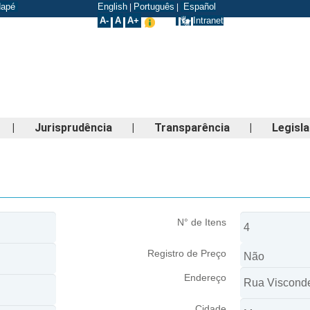
odapé
English
Português
Español
|
|
A-
A
A+
Intranet
|
Jurisprudência
|
Transparência
|
Legisl
N° de Itens
Registro de Preço
Endereço
Cidade