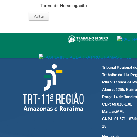
Termo de Homologação
Voltar
Tribunal Regional d
Trabalho da 11a Reg
Rua Visconde de Po
Alegre, 1265. Bairro
Praça 14 de Janeir
CEP: 69.020-130.
Manaus/AM.
CNPJ: 01.671.187/0
18
Horário de