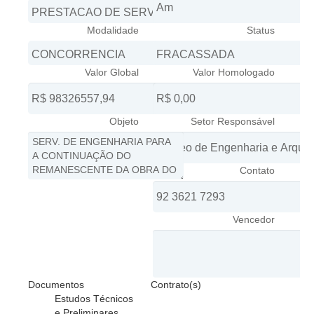
Juízes Substitutos
Diretores
Modalidade
Status
Comitês
Valor Global
Valor Homologado
Comitê Gestor Regional do PJe
Comitê Gestor Regional do e-Gestão e de Tabelas
Processuais Unificadas
Objeto
Setor Responsável
Comitê do Datajud
Comissão Regional de Pesquisa Judiciária e Ciência de
Contato
Dados
Comissão de Ética
Vencedor
Comitê de Priorização do Primeiro Grau
Comissão de Uniformização de Jurisprudência
Comitê de Gestão de Pessoas
Documentos
Contrato(s)
Comissão de Vitaliciamento
Estudos Técnicos
Comitê de Atenção Integral à Saúde de Magistrados e
e Preliminares