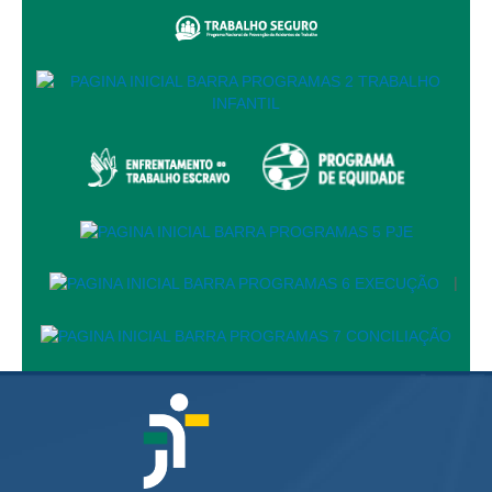
Automação e IA
Governança
Governança de TI
Gestão Estratégica
Governança das Contratações Obras
Rede de Governança Colaborativa
Gestão de Riscos
Laboratório de Inovação
|
Assessoria de Governança de Gestão de Pessoas
Sites Institucionais
Biblioteca
Centro de Memória
Educação a distância