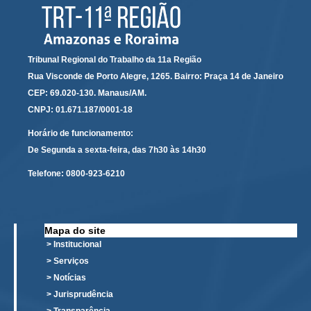
Responsabilidade Socioambiental
Comissão Permanente de Acessibilidade e Inclusão
Escola Judicial
Tribunal Regional do Trabalho da 11a Região
Programa Trabalho Seguro
Rua Visconde de Porto Alegre, 1265. Bairro: Praça 14 de Janeiro
CEP: 69.020-130. Manaus/AM.
Coordenadoria de Saúde
CNPJ: 01.671.187/0001-18
|
Horário de funcionamento:
Serviços
De Segunda a sexta-feira, das 7h30 às 14h30
Telefone:
0800-923-6210
Ação Trabalhista (Atermação)
Atermação On-line - Interior de Roraima
Atermação On-line - Interior do Amazonas
Mapa do site
Agendamento de Reclamação Verbal
> Institucional
> Serviços
Glossário
> Notícias
Consulta de Pautas
> Jurisprudência
Atas de Sessões do Pleno