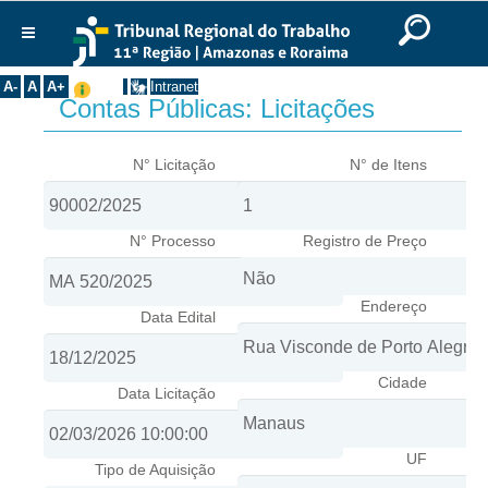
Ir para o Conteúdo
Ir para o menu
Ir para a busca
Ir para o rodapé
|
|
|
English
Português
Español
|
|
Institucional
A-
A
A+
Intranet
Contas Públicas: Licitações
Histórico
Presidência
N° Licitação
N° de Itens
Corregedoria
Composição
N° Processo
Registro de Preço
Desembargadores
Seções Especializadas
Endereço
Data Edital
Turmas
Varas do Trabalho
Cidade
Juízes Manaus
Data Licitação
Juízes Roraima
Juízes Interior
UF
Tipo de Aquisição