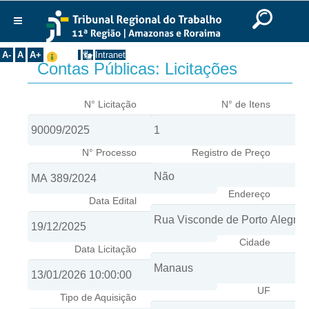
Ir para o Conteúdo
Ir para o menu
Ir para a busca
Ir para o rodapé
|
|
|
English
Português
Español
|
|
Institucional
A-
A
A+
Intranet
Contas Públicas: Licitações
Histórico
Presidência
N° Licitação
N° de Itens
Corregedoria
Composição
N° Processo
Registro de Preço
Desembargadores
Seções Especializadas
Endereço
Data Edital
Turmas
Varas do Trabalho
Cidade
Juízes Manaus
Data Licitação
Juízes Roraima
Juízes Interior
UF
Tipo de Aquisição