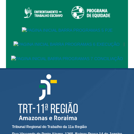
Automação e IA
Governança
Governança de TI
Gestão Estratégica
|
Governança das Contratações Obras
Rede de Governança Colaborativa
Gestão de Riscos
Laboratório de Inovação
Assessoria de Governança de Gestão de Pessoas
Sites Institucionais
Biblioteca
Centro de Memória
Tribunal Regional do Trabalho da 11a Região
Educação a distância