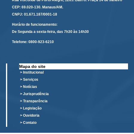
Rua Visconde de Porto Alegre, 1265. Bairro: Praça 14 de Janeiro
Responsabilidade Socioambiental
CEP: 69.020-130. Manaus/AM.
Comissão Permanente de Acessibilidade e Inclusão
CNPJ: 01.671.187/0001-18
Escola Judicial
Horário de funcionamento:
De Segunda a sexta-feira, das 7h30 às 14h30
Programa Trabalho Seguro
Coordenadoria de Saúde
Telefone:
0800-923-6210
|
Serviços
Mapa do site
> Institucional
Ação Trabalhista (Atermação)
> Serviços
Atermação On-line - Interior de Roraima
> Notícias
> Jurisprudência
Atermação On-line - Interior do Amazonas
> Transparência
Agendamento de Reclamação Verbal
> Legislação
Glossário
> Ouvidoria
> Contato
Consulta de Pautas
Atas de Sessões do Pleno