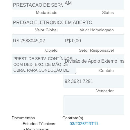
Juízes Substitutos
Diretores
Modalidade
Status
Comitês
Valor Global
Valor Homologado
Comitê Gestor Regional do PJe
Comitê Gestor Regional do e-Gestão e de Tabelas
Processuais Unificadas
Objeto
Setor Responsável
Comitê do Datajud
Comissão Regional de Pesquisa Judiciária e Ciência de
Contato
Dados
Comissão de Ética
Vencedor
Comitê de Priorização do Primeiro Grau
Comissão de Uniformização de Jurisprudência
Comitê de Gestão de Pessoas
Documentos
Contrato(s)
Comissão de Vitaliciamento
Estudos Técnicos
03/2026/TRT11
Comitê de Atenção Integral à Saúde de Magistrados e
e Preliminares