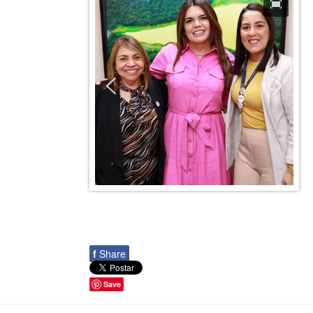
f
Share
Save