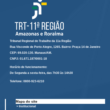
Audiências e Sessões
Calendário das Sessões da 1ª Turma 2026
Calendário de Sessões da 2ª Turma - 2026
Calendário das Sessões da 3ª Turma 2026
Calendário das Sessões do Pleno e Especializadas 2026
Tribunal Regional do Trabalho da 11a Região
Carta de Serviços ao Cidadão
Rua Visconde de Porto Alegre, 1265. Bairro: Praça 14 de Janeiro
CEP: 69.020-130. Manaus/AM.
Cartilhas
CNPJ: 01.671.187/0001-18
Cadastro de Peritos, Tradutores e Intérpretes
Horário de funcionamento:
De Segunda a sexta-feira, das 7h30 às 14h30
Calendários
Calendário Geral
Telefone:
0800-923-6210
Calendário de Eventos
Calendário de Eventos passados
Mapa do site
Calendário das Sessões
> Institucional