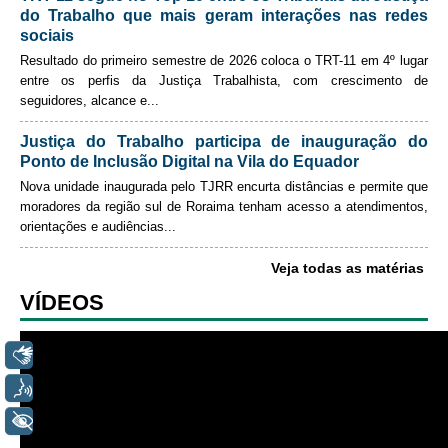
Servidores
do Trabalho que mais geram interações nas redes
sociais
Comitê de Segurança Permanente
Resultado do primeiro semestre de 2026 coloca o TRT-11 em 4º lugar
Comitê de Combate ao Trabalho Infantil e de Estímulo à
entre os perfis da Justiça Trabalhista, com crescimento de
Aprendizagem
seguidores, alcance e
...
Comitê de Incentivo à Participação Institucional Feminina
Justiça do Trabalho participa de inauguração do
no âmbito do TRT-11
Ponto de Inclusão Digital na Vila do Equador
Comitê de Prevenção e Enfrentamento do Assédio
Nova unidade inaugurada pelo TJRR encurta distâncias e permite que
Moral, do Assédio Sexual e da Discriminação
moradores da região sul de Roraima tenham acesso a atendimentos,
Comissão Permanente de Gestão Socioambiental
orientações e audiências
...
Comitê Gestor do Plano de Contratações e Aquisições
Veja todas as matérias
no Âmbito do TRT11
VÍDEOS
Grupo Operacional do Centro de Inteligência
Comitê de Equidade de Raça, Gênero e Diversidade
Libras
Comitê PopRuaJud
Voz
Comissão de Justiça Itinerante
+ Acessibilidade
Comissão Permanente de Avaliação Documental