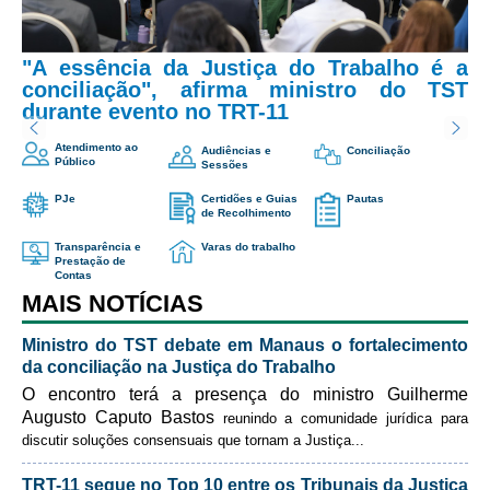
Juízes Substitutos
Diretores
"A essência da Justiça do Trabalho é a
conciliação", afirma ministro do TST
Comitês
durante evento no TRT-11
Comitê Gestor Regional do PJe
Atendimento ao
Audiências e
Conciliação
Público
Comitê Gestor Regional do e-Gestão e de Tabelas
Sessões
Processuais Unificadas
PJe
Certidões e Guias
Pautas
de Recolhimento
Comitê do Datajud
Transparência e
Varas do trabalho
Comissão Regional de Pesquisa Judiciária e Ciência de
Prestação de
Dados
Contas
MAIS NOTÍCIAS
Comissão de Ética
Comitê de Priorização do Primeiro Grau
Ministro do TST debate em Manaus o fortalecimento
da conciliação na Justiça do Trabalho
Comissão de Uniformização de Jurisprudência
O encontro terá a presença do ministro Guilherme
Comitê de Gestão de Pessoas
Augusto Caputo Bastos
reunindo a comunidade jurídica para
discutir soluções consensuais que tornam a Justiça
...
Comissão de Vitaliciamento
Comitê de Atenção Integral à Saúde de Magistrados e
TRT-11 segue no Top 10 entre os Tribunais da Justiça