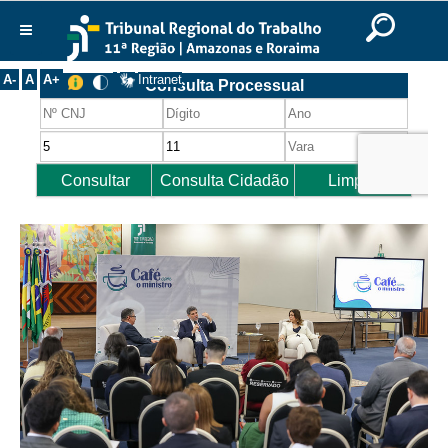
Ir para o Conteúdo
Ir para o menu
Ir para a busca
Ir para o rodapé
|
|
|
English
Português
Español
|
|
Institucional
A-
A
A+
Intranet
Histórico
Presidência
Corregedoria
Composição
Desembargadores
Seções Especializadas
Turmas
Varas do Trabalho
Juízes Manaus
Juízes Roraima
Juízes Interior