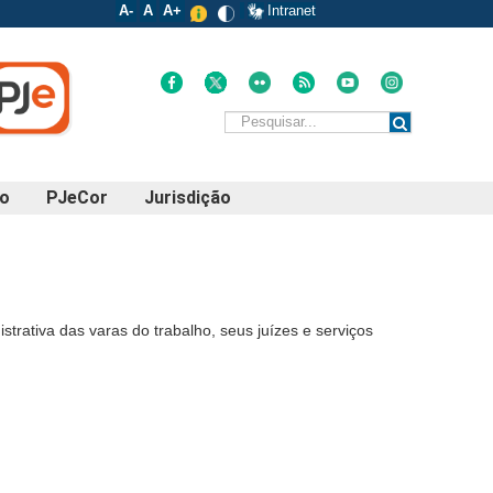
A-
A
A+
Intranet
po
PJeCor
Jurisdição
strativa das varas do trabalho, seus juízes e serviços