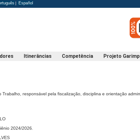
odapé
ortuguês
Español
|
edores
Itinerâncias
Competência
Projeto Garim
Trabalho, responsável pela fiscalização, disciplina e orientação admini
ELO
iênio 2024/2026.
LVES