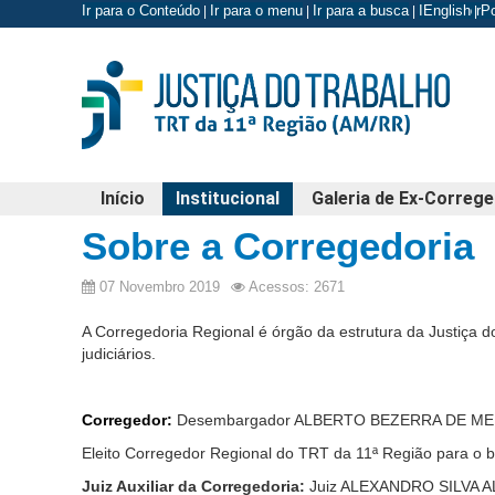
Ir para o Conteúdo
Ir para o menu
Ir para a busca
Ir para o r
English
P
|
|
|
|
Início
Institucional
Galeria de Ex-Correg
Sobre a Corregedoria
07 Novembro 2019
Acessos: 2671
A Corregedoria Regional é órgão da estrutura da Justiça do 
judiciários.
Corregedor:
Desembargador ALBERTO BEZERRA DE M
Eleito Corregedor Regional do TRT da 11ª Região para o b
Juiz Auxiliar da Corregedoria:
Juiz ALEXANDRO SILVA A