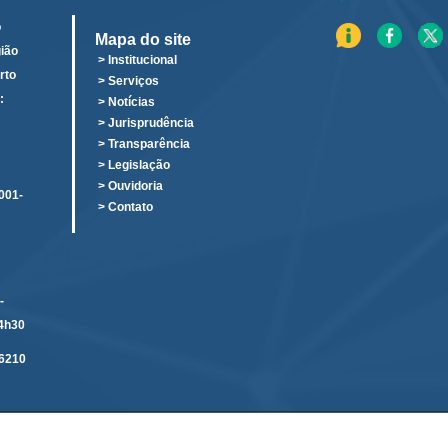
o
Mapa do site
ião
> Institucional
rto
> Serviços
:
> Notícias
o
> Jurisprudência
> Transparência
> Legislação
> Ouvidoria
001-
> Contato
-
14h30
6210