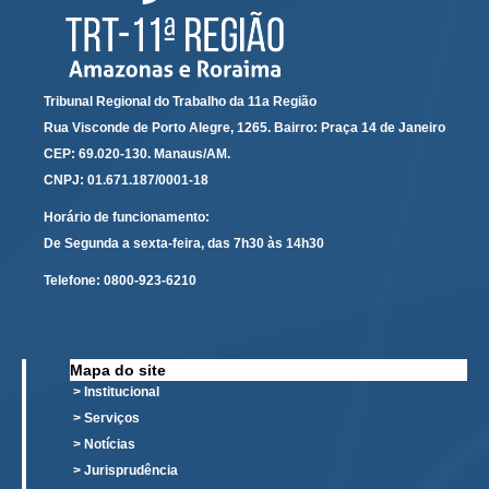
Servidores
Comitê de Segurança Permanente
Comitê de Combate ao Trabalho Infantil e de Estímulo à
Aprendizagem
Tribunal Regional do Trabalho da 11a Região
Rua Visconde de Porto Alegre, 1265. Bairro: Praça 14 de Janeiro
Comitê de Incentivo à Participação Institucional Feminina
CEP: 69.020-130. Manaus/AM.
no âmbito do TRT-11
CNPJ: 01.671.187/0001-18
Comitê de Prevenção e Enfrentamento do Assédio
Moral, do Assédio Sexual e da Discriminação
Horário de funcionamento:
De Segunda a sexta-feira, das 7h30 às 14h30
Comissão Permanente de Gestão Socioambiental
Comitê Gestor do Plano de Contratações e Aquisições
Telefone:
0800-923-6210
no Âmbito do TRT11
Grupo Operacional do Centro de Inteligência
Comitê de Equidade de Raça, Gênero e Diversidade
Mapa do site
> Institucional
Comitê PopRuaJud
> Serviços
Comissão de Justiça Itinerante
> Notícias
Comissão Permanente de Avaliação Documental
> Jurisprudência