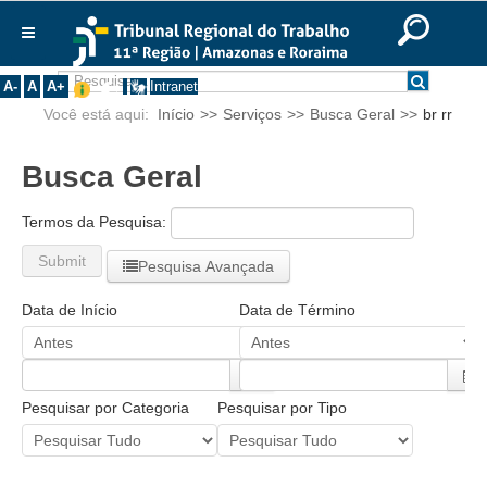
Ir para o Conteúdo
Ir para o menu
Ir para a busca
Ir para o rodapé
|
|
|
English
Português
Español
|
|
Institucional
A-
A
A+
Intranet
Você está aqui:
Início
>>
Serviços
>>
Busca Geral
>>
br rr
Histórico
Presidência
Busca Geral
Corregedoria
Composição
Termos da Pesquisa:
Desembargadores
Submit
Pesquisa Avançada
Seções Especializadas
Data de Início
Data de Término
Turmas
Varas do Trabalho
Juízes Manaus
Pesquisar por Categoria
Pesquisar por Tipo
Juízes Roraima
Juízes Interior