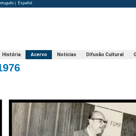
odapé
ortuguês
Español
|
História
Acervo
Notícias
Difusão Cultural
1976