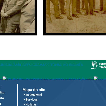
|
o
Mapa do site
ião
> Institucional
rto
> Serviços
:
> Notícias