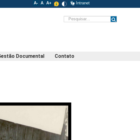
A-
A
A+
Intranet
Gestão Documental
Contato