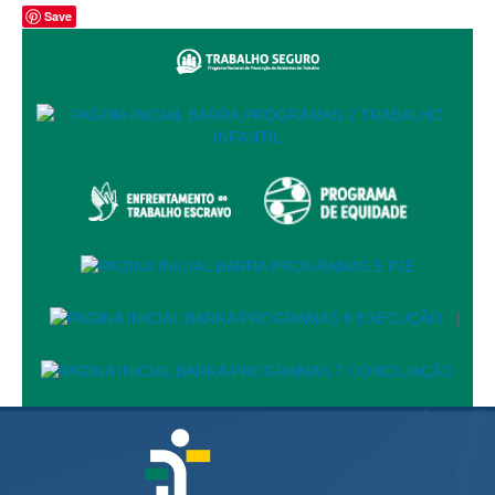
Save
Difusão Cultural
Exposições
Atual
Próxima
Anteriores
Visitas Escolares
2011
Fotos Visitas Escolares - 03/06/2011
|
Fotos Visitas Escolares - 06/06/2011
2012
COLÉGIO AMAZONENSE DOM PEDRO II - 31/05/2012
ESCOLA FREI SÍLVIO VAGHEGGI - 20/06/2012
ESCOLA FREI SÍLVIO VAGHEGGI - 22/06/2012
INSTITUTO DE EDUCAÇÃO DO AMAZONAS - 20/08/2012