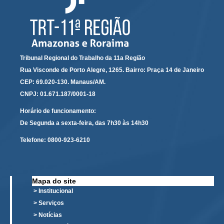
FUNDAÇÃO FÉ & ALEGRIA BRASIL - 25/10/2012
2013
COLÉGIO AMAZONENSE DOM PEDRO II - 02/04/2013
Tribunal Regional do Trabalho da 11a Região
INSTITUTO FEDERAL DE CIÊNCIA & TECNOLOGIA - 14/10/2013
Rua Visconde de Porto Alegre, 1265. Bairro: Praça 14 de Janeiro
Eventos Memorial
CEP: 69.020-130. Manaus/AM.
Gestão Documental
CNPJ: 01.671.187/0001-18
Selo acervo histórico
Horário de funcionamento:
De Segunda a sexta-feira, das 7h30 às 14h30
Eliminação de Autos
NORMATIVOS
Telefone:
0800-923-6210
Contato
Mapa do site
> Institucional
> Serviços
> Notícias