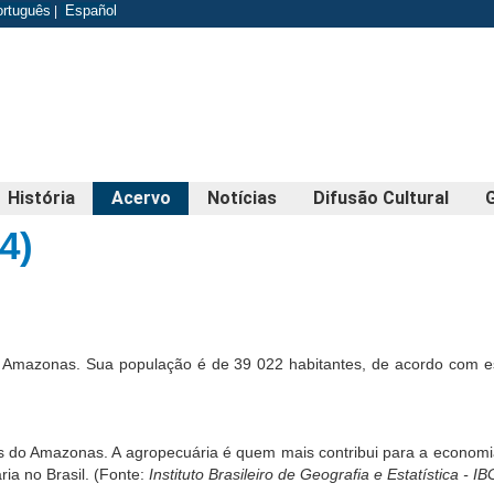
odapé
ortuguês
Español
|
História
Acervo
Notícias
Difusão Cultural
4)
o Amazonas. Sua população é de 39 022 habitantes, de acordo com estim
s do Amazonas. A agropecuária é quem mais contribui para a economi
ia no Brasil. (Fonte:
Instituto Brasileiro de Geografia e Estatística - I