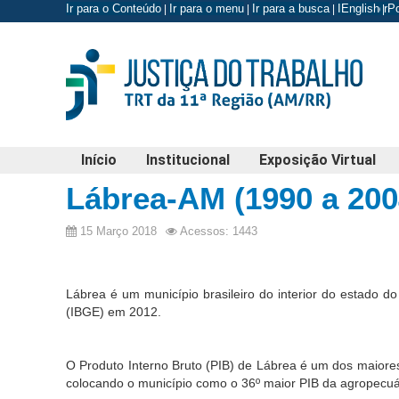
Ir para o Conteúdo
Ir para o menu
Ir para a busca
Ir para o r
English
P
|
|
|
|
Início
Institucional
Exposição Virtual
Lábrea-AM (1990 a 200
15 Março 2018
Acessos: 1443
Lábrea é um município brasileiro do interior do estado d
(IBGE) em 2012.
O Produto Interno Bruto (PIB) de Lábrea é um dos maiore
colocando o município como o 36º maior PIB da agropecuár