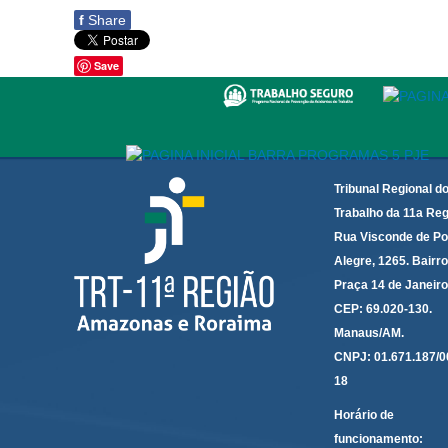
f
Share
Save
Tribunal Regional d
Trabalho da 11a Reg
Rua Visconde de Po
Alegre, 1265. Bairro
Praça 14 de Janeir
CEP: 69.020-130.
Manaus/AM.
CNPJ: 01.671.187/0
18
Horário de
funcionamento: