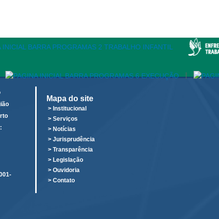
|
o
Mapa do site
ião
> Institucional
rto
> Serviços
:
> Notícias
o
> Jurisprudência
> Transparência
> Legislação
> Ouvidoria
001-
> Contato