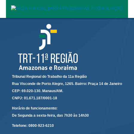
Fotografias de 2001 a 2010
Objetos
Processos Trabalhistas
Autos Findos das Varas do Trabalho de Manaus-AM
Autos findos das Varas do Trabalho de Boa Vista-RR (1999 a 2006)
Autos findos das Varas do Trabalho do interior do Estado do
Amazonas (1973 a 2004)
Presidente Figueiredo-AM (1994 a 2000)
Manacapuru-AM (1995 a 2005)
Tribunal Regional do Trabalho da 11a Região
Rua Visconde de Porto Alegre, 1265. Bairro: Praça 14 de Janeiro
Itacoatiara-AM (1973 a 2004)
CEP: 69.020-130. Manaus/AM.
Parintins-AM (1990 a 2004)
CNPJ: 01.671.187/0001-18
Tabatinga-AM (1990 a 2004)
Horário de funcionamento:
Humaitá-AM (1990 a 2005)
De Segunda a sexta-feira, das 7h30 às 14h30
Lábrea-AM (1990 a 2004)
Telefone:
0800-923-6210
Notícias