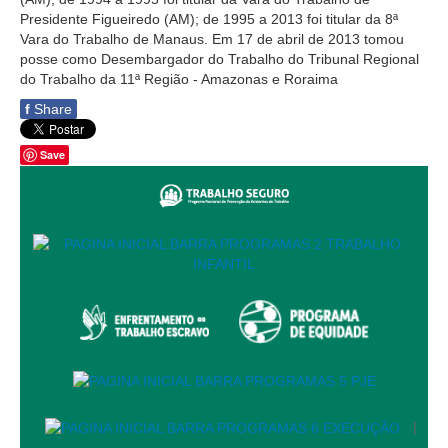
Presidente Figueiredo (AM); de 1995 a 2013 foi titular da 8ª
Exposição Virtual
Vara do Trabalho de Manaus. Em 17 de abril de 2013 tomou
posse como Desembargador do Trabalho do Tribunal Regional
Ensino de História e Labor - Fragmentos dos Mundos
do Trabalho da 11ª Região - Amazonas e Roraima
do Trabalho na Zona Leste de Manaus através da
fotografia
f
Share
Trabalhando: As Faces do Trabalho na Amazônia
Save
História
Concurso do selo
Linha do Tempo TRT-11
Acervo
Diários Oficiais da União (1982 a 2000)
Fotografias
Fotografias de 1968 a 1976
Fotografias de 1981 a 1990
|
Fotografias de 1991 a 2000