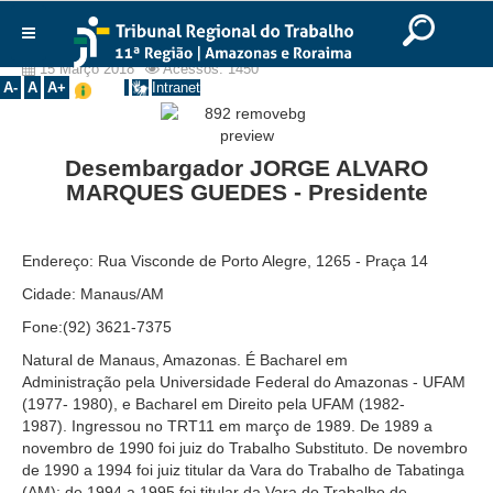
Ir para o Conteúdo
Ir para o menu
Ir para a busca
Ir para o rodapé
|
|
|
Presidente
English
Português
Español
|
|
Início
15 Março 2018
Acessos: 1450
A-
A
A+
Intranet
Institucional
Instalação TRT
Desembargador JORGE ALVARO
Varas do Trabalho
MARQUES GUEDES - Presidente
Presidente
Diretor Cemej
Endereço: Rua Visconde de Porto Alegre, 1265 - Praça 14
Galerias
Cidade: Manaus/AM
Diretores CEMEJ11ª
Fone:(92) 3621-7375
Fundadores
Natural de Manaus, Amazonas. É Bacharel em
Administração pela Universidade Federal do Amazonas - UFAM
Presidentes
(1977- 1980), e Bacharel em Direito pela UFAM (1982-
Vice-Presidentes
1987). Ingressou no TRT11 em março de 1989. De 1989 a
novembro de 1990 foi juiz do Trabalho Substituto. De novembro
Corregedores
de 1990 a 1994 foi juiz titular da Vara do Trabalho de Tabatinga
Prédios
(AM); de 1994 a 1995 foi titular da Vara do Trabalho de