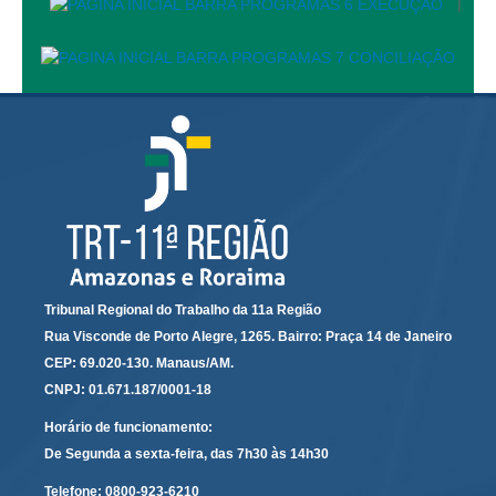
|
Exposição Virtual
Ensino de História e Labor - Fragmentos dos Mundos
do Trabalho na Zona Leste de Manaus através da
fotografia
Trabalhando: As Faces do Trabalho na Amazônia
História
Concurso do selo
Linha do Tempo TRT-11
Acervo
Tribunal Regional do Trabalho da 11a Região
Rua Visconde de Porto Alegre, 1265. Bairro: Praça 14 de Janeiro
Diários Oficiais da União (1982 a 2000)
CEP: 69.020-130. Manaus/AM.
Fotografias
CNPJ: 01.671.187/0001-18
Fotografias de 1968 a 1976
Horário de funcionamento:
Fotografias de 1981 a 1990
De Segunda a sexta-feira, das 7h30 às 14h30
Fotografias de 1991 a 2000
Telefone:
0800-923-6210