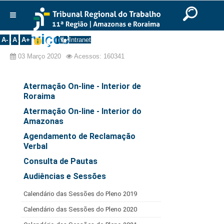
Ir para o Conteúdo
Ir para o menu
Ir para a busca
Ir para o rodapé
|
|
|
English
Português
Español
|
|
Início
Serviços
A-
A
A+
Intranet
Institucional
03 Março 2020
Acessos: 160341
Corregedor
Juiz Auxiliar da Corregedoria
Atermação On-line - Interior de
Diretor de Secretaria
Roraima
Agenda dos Magistrados
Atermação On-line - Interior do
Amazonas
Sobre
Agendamento de Reclamação
Galeria de Ex-Corregedores
Verbal
Consulta de Pautas
Itinerâncias
Audiências e Sessões
Competência
Calendário das Sessões do Pleno 2019
Projeto Garimpo
Calendário das Sessões do Pleno 2020