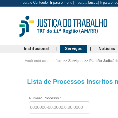
Ir para o Conteúdo
Ir para o menu
Ir para a busca
Ir para o r
|
|
|
Institucional
|
Serviços
|
Notícias
Você está aqui:
Início
>>
Serviços
>>
Plantão Judiciári
Lista de Processos Inscritos n
Número Processo :