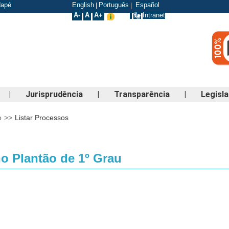
odapé
English
Português
Español
|
|
A-
A
A+
Intranet
|
Jurisprudência
|
Transparência
|
Legisl
o
>>
Listar Processos
o Plantão de 1º Grau