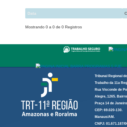
Data
Mostrando 0 a 0 de 0 Registros
Tribunal Regional d
Trabalho da 11a Reg
Rua Visconde de Po
Alegre, 1265. Bairro
Praça 14 de Janeir
CEP: 69.020-130.
Manaus/AM.
CNPJ: 01.671.187/0