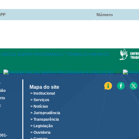
CPF
Número
|
o
Mapa do site
ião
> Institucional
rto
> Serviços
:
> Notícias
o
> Jurisprudência
> Transparência
> Legislação
> Ouvidoria
001-