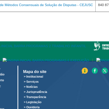
o de Métodos Consensuais de Solução de Disputas - CEJUSC
840 87
|
o
Mapa do site
ião
> Institucional
rto
> Serviços
:
> Notícias
o
> Jurisprudência
> Transparência
> Legislação
> Ouvidoria