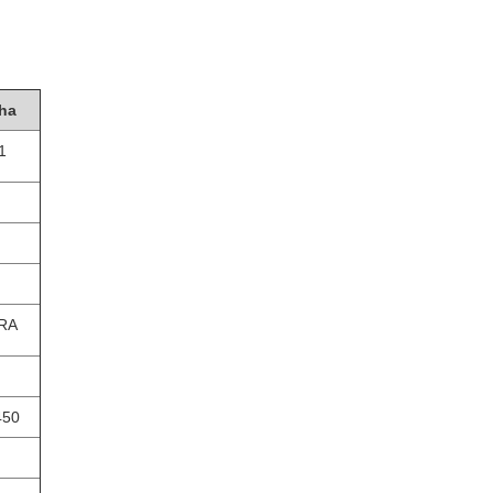
ha
1
RA
450