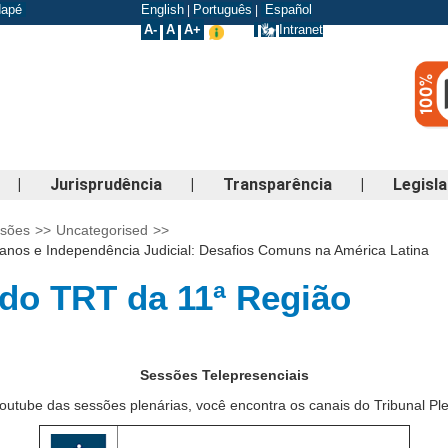
odapé
English
Português
Español
|
|
A-
A
A+
Intranet
|
Jurisprudência
|
Transparência
|
Legisl
ssões
>>
Uncategorised
>>
umanos e Independência Judicial: Desafios Comuns na América Latina
do TRT da 11ª Região
Sessões Telepresenciais
tube das sessões plenárias, você encontra os canais do Tribunal Pl