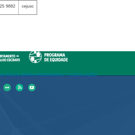
25 9882
cejusc