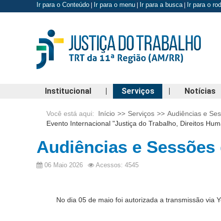
Ir para o Conteúdo
Ir para o menu
Ir para a busca
Ir para o r
|
|
|
Institucional
|
Serviços
|
Notícias
Você está aqui:
Início
>>
Serviços
>>
Audiências e Se
Evento Internacional "Justiça do Trabalho, Direitos H
Audiências e Sessões 
06 Maio 2026
Acessos: 4545
No dia 05 de maio foi autorizada a transmissão via You