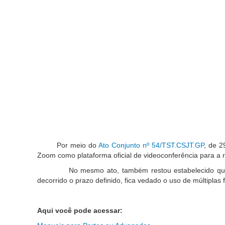
Por meio do
Ato Conjunto nº 54/TST.CSJT.GP
, de 2
Zoom como plataforma oficial de videoconferência para a 
No mesmo ato, também restou estabelecido que os Tri
decorrido o prazo definido, fica vedado o uso de múltipla
Aqui você pode acessar: