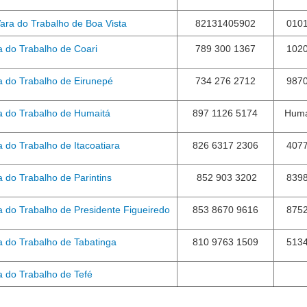
Vara do Trabalho de Boa Vista
82131405902
010
a do Trabalho de Coari
789 300 1367
102
a do Trabalho de Eirunepé
734 276 2712
987
a do Trabalho de Humaitá
897 1126 5174
Huma
a do Trabalho de Itacoatiara
826 6317 2306
407
a do Trabalho de Parintins
852 903 3202
839
a do Trabalho de Presidente Figueiredo
853 8670 9616
875
a do Trabalho de Tabatinga
810 9763 1509
513
a do Trabalho de Tefé