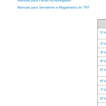
Manuais para Partes ou Advogados
Manuais para Servidores e Magistrados do TRT
1ª 
2ª 
3ª 
4ª 
5ª 
6ª 
7ª 
8ª 