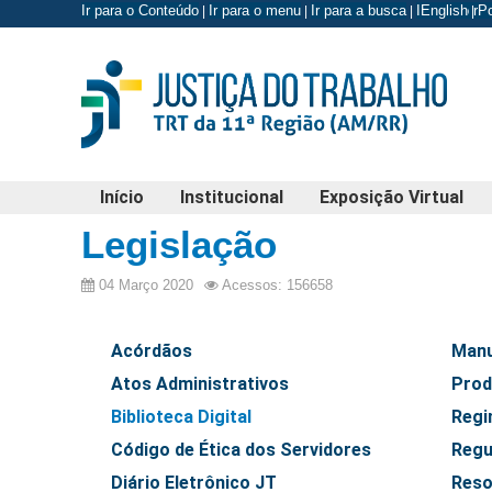
Ir para o Conteúdo
Ir para o menu
Ir para a busca
Ir para o r
English
P
|
|
|
|
Início
Institucional
Exposição Virtual
Legislação
04 Março 2020
Acessos: 156658
Acórdãos
Manu
Atos Administrativos
Prod
Biblioteca Digital
Regi
Código de Ética dos Servidores
Regu
Diário Eletrônico JT
Reso