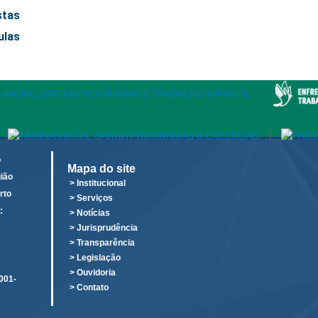
stas
ulas
|
o
Mapa do site
ião
> Institucional
rto
> Serviços
:
> Notícias
o
> Jurisprudência
> Transparência
> Legislação
> Ouvidoria
001-
> Contato