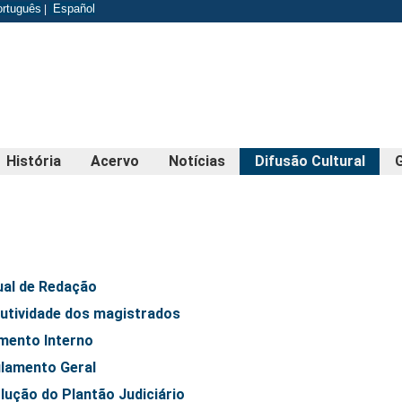
odapé
ortuguês
Español
|
História
Acervo
Notícias
Difusão Cultural
al de Redação
utividade dos magistrados
mento Interno
lamento Geral
lução do Plantão Judiciário