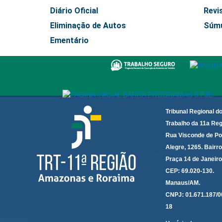
Diário Oficial
Revi
Eliminação de Autos
Súm
Ementário
Tribunal Regional d
Trabalho da 11a Reg
Rua Visconde de Po
Alegre, 1265. Bairro
Praça 14 de Janeir
CEP: 69.020-130.
Manaus/AM.
CNPJ: 01.671.187/0
18