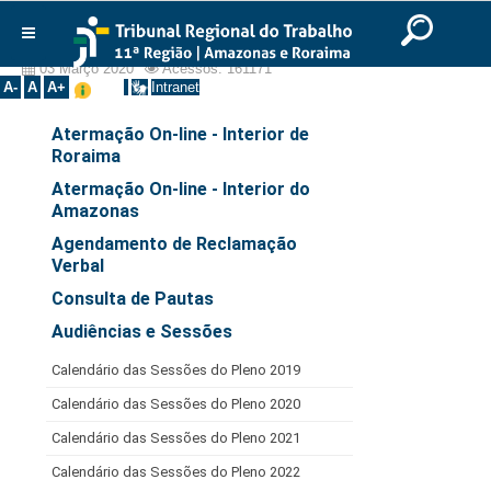
Ir para o Conteúdo
Ir para o menu
Ir para a busca
Ir para o rodapé
|
|
|
Serviços
English
Português
Español
|
|
Início
03 Março 2020
Acessos: 161171
A-
A
A+
Intranet
Institucional
Atermação On-line - Interior de
Instalação TRT
Roraima
Varas do Trabalho
Atermação On-line - Interior do
Amazonas
Presidente
Agendamento de Reclamação
Diretor Cemej
Verbal
Galerias
Consulta de Pautas
Diretores CEMEJ11ª
Audiências e Sessões
Fundadores
Calendário das Sessões do Pleno 2019
Presidentes
Calendário das Sessões do Pleno 2020
Vice-Presidentes
Calendário das Sessões do Pleno 2021
Corregedores
Calendário das Sessões do Pleno 2022
Prédios