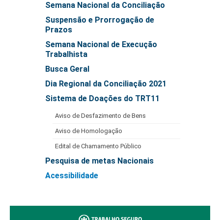
Semana Nacional da Conciliação
Difusão Cultural
Suspensão e Prorrogação de
Prazos
Exposições
Semana Nacional de Execução
Atual
Trabalhista
Próxima
Busca Geral
Anteriores
Dia Regional da Conciliação 2021
Visitas Escolares
Sistema de Doações do TRT11
2011
Aviso de Desfazimento de Bens
Fotos Visitas Escolares - 03/06/2011
Aviso de Homologação
Fotos Visitas Escolares - 06/06/2011
Edital de Chamamento Público
2012
Pesquisa de metas Nacionais
COLÉGIO AMAZONENSE DOM PEDRO II - 31/05/2012
Acessibilidade
ESCOLA FREI SÍLVIO VAGHEGGI - 20/06/2012
ESCOLA FREI SÍLVIO VAGHEGGI - 22/06/2012
INSTITUTO DE EDUCAÇÃO DO AMAZONAS - 20/08/2012