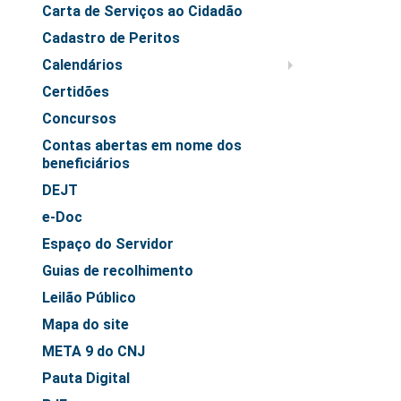
Carta de Serviços ao Cidadão
Exposição Virtual
Cadastro de Peritos
Ensino de História e Labor - Fragmentos dos Mundos
Calendários
do Trabalho na Zona Leste de Manaus através da
Certidões
fotografia
Concursos
Trabalhando: As Faces do Trabalho na Amazônia
Contas abertas em nome dos
História
beneficiários
Concurso do selo
DEJT
e-Doc
Linha do Tempo TRT-11
Espaço do Servidor
Acervo
Guias de recolhimento
Diários Oficiais da União (1982 a 2000)
Leilão Público
Fotografias
Mapa do site
Fotografias de 1968 a 1976
META 9 do CNJ
Fotografias de 1981 a 1990
Pauta Digital
Fotografias de 1991 a 2000