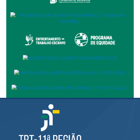
FUNDAÇÃO FÉ & ALEGRIA BRASIL - 25/10/2012
2013
COLÉGIO AMAZONENSE DOM PEDRO II - 02/04/2013
INSTITUTO FEDERAL DE CIÊNCIA & TECNOLOGIA - 14/10/2013
Eventos Memorial
Gestão Documental
Selo acervo histórico
|
Eliminação de Autos
NORMATIVOS
Contato