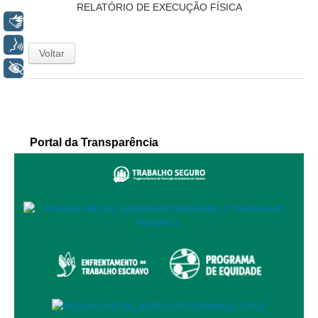
RELATÓRIO DE EXECUÇÃO FÍSICA
Servidores
Libras
Comitê de Segurança Permanente
Voz
Comitê de Combate ao Trabalho Infantil e de Estímulo à
Voltar
Aprendizagem
+ Acessibilidade
Comitê de Incentivo à Participação Institucional Feminina
no âmbito do TRT-11
Comitê de Prevenção e Enfrentamento do Assédio
Moral, do Assédio Sexual e da Discriminação
Portal da Transparência
Comissão Permanente de Gestão Socioambiental
Comitê Gestor do Plano de Contratações e Aquisições
no Âmbito do TRT11
Grupo Operacional do Centro de Inteligência
Comitê de Equidade de Raça, Gênero e Diversidade
Comitê PopRuaJud
Comissão de Justiça Itinerante
Comissão Permanente de Avaliação Documental